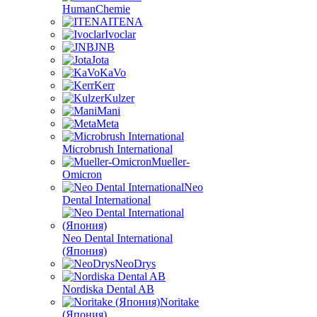
HumanChemie
ITENA
Ivoclar
JNB
Jota
KaVo
Kerr
Kulzer
Mani
Meta
Microbrush International
Mueller-
Omicron
Neo
Dental International
Neo Dental International
(Япония)
NeoDrys
Nordiska Dental AB
Noritake
(Япония)