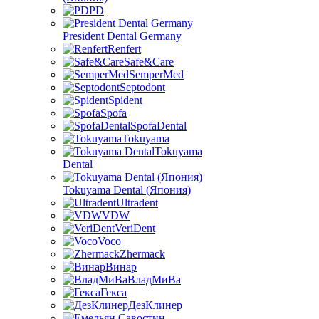
PD
President Dental Germany
Renfert
Safe&Care
SemperMed
Septodont
Spident
Spofa
SpofaDental
Tokuyama
Tokuyama
Dental
Tokuyama Dental (Япония)
Ultradent
VDW
VeriDent
Voco
Zhermack
Винар
ВладМиВа
Гекса
ДезКлинер