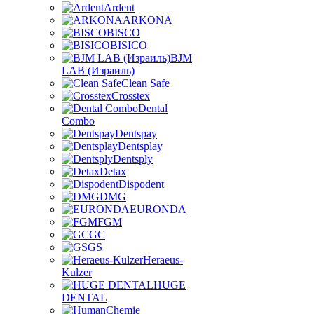
Ardent
ARKONA
BISCO
BISICO
BJM
LAB (Израиль)
Clean Safe
Crosstex
Dental
Combo
Dentspay
Dentsplay
Dentsply
Detax
Dispodent
DMG
EURONDA
FGM
GC
GS
Heraeus-
Kulzer
HUGE
DENTAL