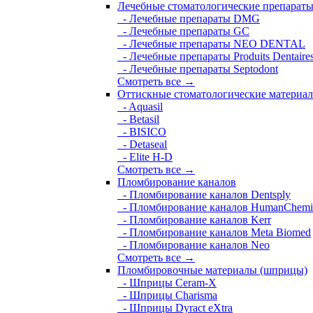
Лечебные стоматологические препарат
- Лечебные препараты DMG
- Лечебные препараты GC
- Лечебные препараты NEO DENTAL
- Лечебные препараты Produits Dentaire
- Лечебные препараты Septodont
Смотреть все →
Оттискные стоматологические материа
- Aquasil
- Betasil
- BISICO
- Detaseal
- Elite H-D
Смотреть все →
Пломбирование каналов
- Пломбирование каналов Dentsply
- Пломбирование каналов HumanChemi
- Пломбирование каналов Kerr
- Пломбирование каналов Meta Biomed
- Пломбирование каналов Neo
Смотреть все →
Пломбировочные материалы (шприцы)
- Шприцы Ceram-X
- Шприцы Charisma
- Шприцы Dyract eXtra