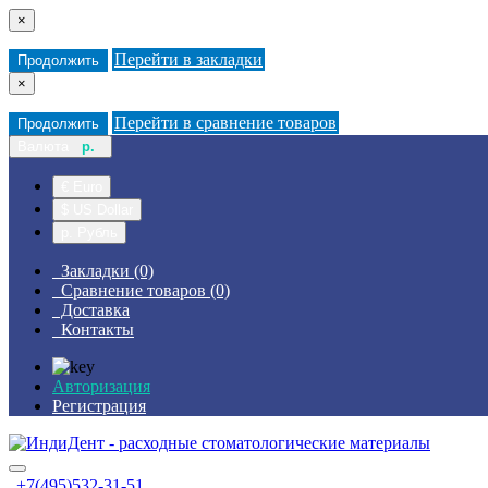
×
Перейти в закладки
Продолжить
×
Перейти в сравнение товаров
Продолжить
Валюта
р.
€ Euro
$ US Dollar
р. Рубль
Закладки (0)
Сравнение товаров (0)
Доставка
Контакты
Авторизация
Регистрация
+7(495)532-31-51