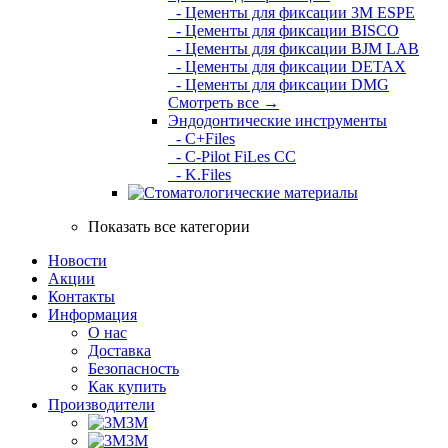
- Цементы для фиксации 3M ESPE
- Цементы для фиксации BISCO
- Цементы для фиксации BJM LAB
- Цементы для фиксации DETAX
- Цементы для фиксации DMG
Смотреть все →
Эндодонтические инструменты
- C+Files
- C-Pilot FiLes CC
- K.Files
Показать все категории
Новости
Акции
Контакты
Информация
О нас
Доставка
Безопасность
Как купить
Производители
3M
3М