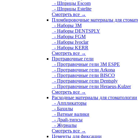
- Шприцы Escom
- Шприцы Estelite
Смотреть все →
Пломбировочные материалы для стомат
- Наборы 3М
- Наборы DENTSPLY
- Наборы FGM
- Наборы Ivoclar
- Наборы KERR
Смотреть все →
Протравочные гели
- Протравочные гели 3М ESPE
- Протравочные гели Arkona
- Протравочные гели BISCO
- Протравочные гели Dentsply
- Протравочные гели Heraeus-Kulzer
Смотреть все →
Расходные материалы для стоматологии
- Аппликаторы
- Бахилы
- Ватные валики
- Драй-типсы
- Журналы
Смотреть все →
Цементы для фиксации