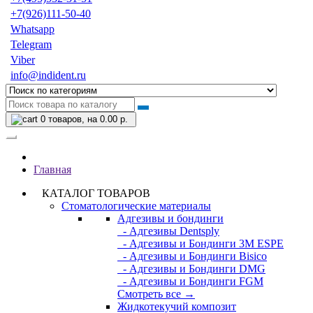
+7(926)111-50-40
Whatsapp
Telegram
Viber
info@indident.ru
0
товаров, на 0.00 р.
Главная
КАТАЛОГ ТОВАРОВ
Стоматологические материалы
Адгезивы и бондинги
- Адгезивы Dentsply
- Адгезивы и Бондинги 3M ESPE
- Адгезивы и Бондинги Bisico
- Адгезивы и Бондинги DMG
- Адгезивы и Бондинги FGM
Смотреть все →
Жидкотекучий композит