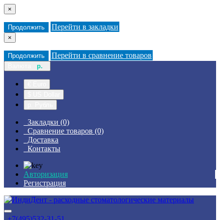
×
Перейти в закладки
Продолжить
×
Перейти в сравнение товаров
Продолжить
Валюта
р.
€ Euro
$ US Dollar
р. Рубль
Закладки (0)
Сравнение товаров (0)
Доставка
Контакты
Авторизация
Регистрация
+7(495)532-31-51