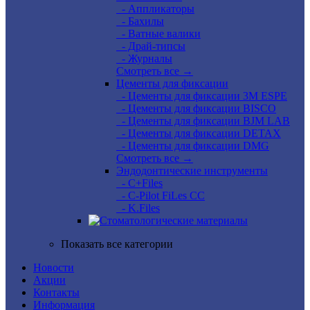
- Аппликаторы
- Бахилы
- Ватные валики
- Драй-типсы
- Журналы
Смотреть все →
Цементы для фиксации
- Цементы для фиксации 3M ESPE
- Цементы для фиксации BISCO
- Цементы для фиксации BJM LAB
- Цементы для фиксации DETAX
- Цементы для фиксации DMG
Смотреть все →
Эндодонтические инструменты
- C+Files
- C-Pilot FiLes CC
- K.Files
Показать все категории
Новости
Акции
Контакты
Информация