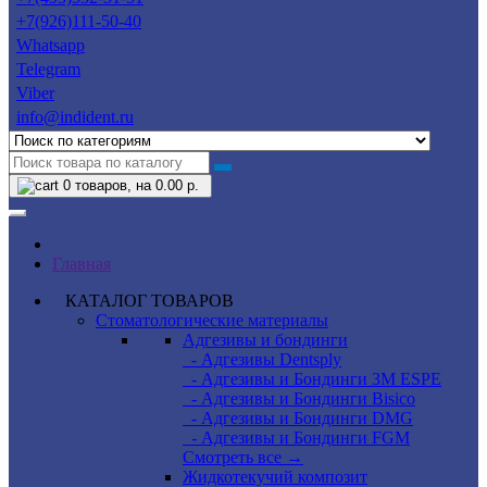
+7(926)111-50-40
Whatsapp
Telegram
Viber
info@indident.ru
0
товаров, на 0.00 р.
Главная
КАТАЛОГ ТОВАРОВ
Стоматологические материалы
Адгезивы и бондинги
- Адгезивы Dentsply
- Адгезивы и Бондинги 3M ESPE
- Адгезивы и Бондинги Bisico
- Адгезивы и Бондинги DMG
- Адгезивы и Бондинги FGM
Смотреть все →
Жидкотекучий композит