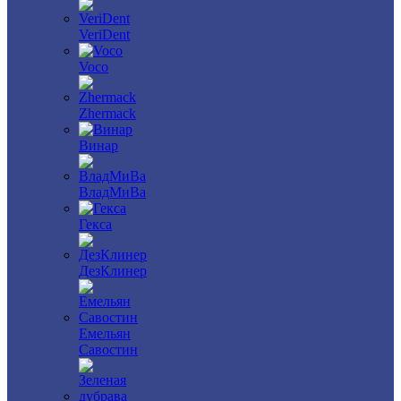
VeriDent
Voco
Zhermack
Винар
ВладМиВа
Гекса
ДезКлинер
Емельян
Савостин