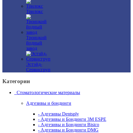
Трилокс
Троицкий
йодный
завод
Эстэйд-
Сервисгруп
Категории
Стоматологические материалы
Адгезивы и бондинги
- Адгезивы Dentsply
- Адгезивы и Бондинги 3M ESPE
- Адгезивы и Бондинги Bisico
- Адгезивы и Бондинги DMG