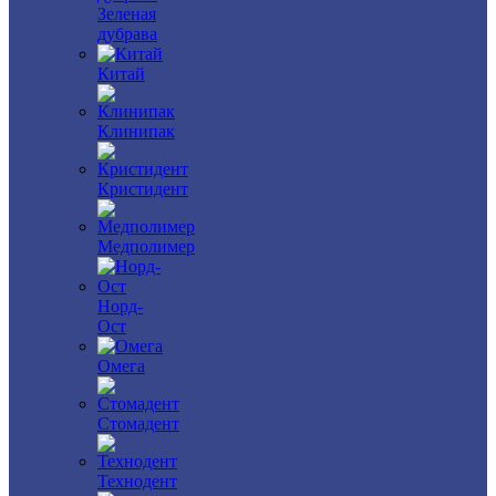
Зеленая
дубрава
Китай
Клинипак
Кристидент
Медполимер
Норд-
Ост
Омега
Стомадент
Технодент