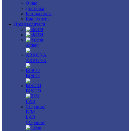
О нас
Доставка
Безопасность
Как купить
Производители
3M
3М
Ardent
ARKONA
BISCO
BISICO
BJM
LAB
(Израиль)