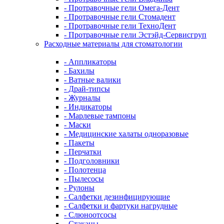
- Протравочные гели Омега-Дент
- Протравочные гели Стомадент
- Протравочные гели ТехноДент
- Протравочные гели Эстэйд-Сервисгруп
Расходные материалы для стоматологии
- Аппликаторы
- Бахилы
- Ватные валики
- Драй-типсы
- Журналы
- Индикаторы
- Марлевые тампоны
- Маски
- Медицинские халаты одноразовые
- Пакеты
- Перчатки
- Подголовники
- Полотенца
- Пылесосы
- Рулоны
- Салфетки дезинфицирующие
- Салфетки и фартуки нагрудные
- Слюноотсосы
- Стаканы