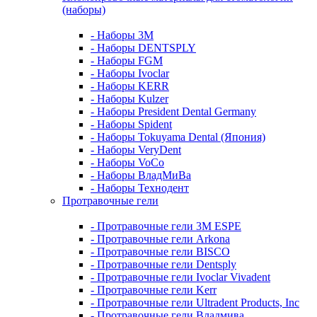
(наборы)
- Наборы 3М
- Наборы DENTSPLY
- Наборы FGM
- Наборы Ivoclar
- Наборы KERR
- Наборы Kulzer
- Наборы President Dental Germany
- Наборы Spident
- Наборы Tokuyama Dental (Япония)
- Наборы VeryDent
- Наборы VoCo
- Наборы ВладМиВа
- Наборы Технодент
Протравочные гели
- Протравочные гели 3М ESPE
- Протравочные гели Arkona
- Протравочные гели BISCO
- Протравочные гели Dentsply
- Протравочные гели Ivoclar Vivadent
- Протравочные гели Kerr
- Протравочные гели Ultradent Products, Inc
- Протравочные гели Владмива