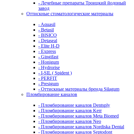
- Лечебные препараты Троицкий йодоный
завод
Оттискные стоматологические материалы
- Aquasil
- Betasil
- BISICO
- Detaseal
- Elite H-D
- Express
- Gingifast
- Honigum
- Hydrorise
- I-SIL ( Spident )
- PERFIT
- Presigum
- Оттискные материалы бренда Silagum
Пломбирование каналов
- Пломбирование каналов Dentsply
- Пломбирование каналов Kerr
- Пломбирование каналов Meta Biomed
- Пломбирование каналов Neo
- Пломбирование каналов Nordiska Dental
- Пломбирование каналов Septodont