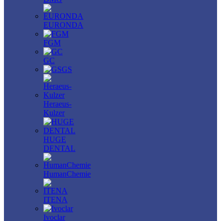
EURONDA
FGM
GC
GS
Heraeus-
Kulzer
HUGE
DENTAL
HumanChemie
ITENA
Ivoclar