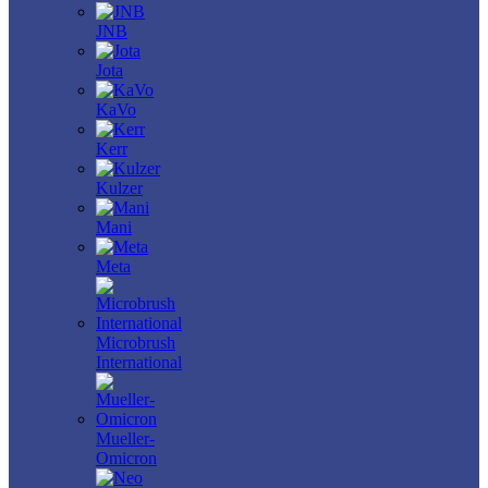
JNB
Jota
KaVo
Kerr
Kulzer
Mani
Meta
Microbrush
International
Mueller-
Omicron