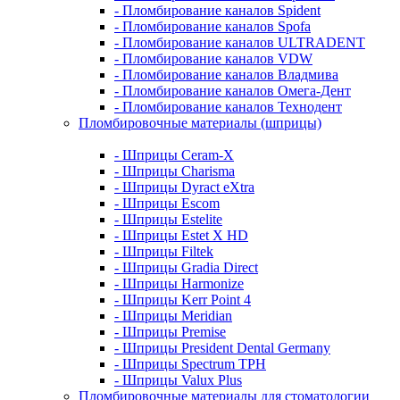
- Пломбирование каналов Spident
- Пломбирование каналов Spofa
- Пломбирование каналов ULTRADENT
- Пломбирование каналов VDW
- Пломбирование каналов Владмива
- Пломбирование каналов Омега-Дент
- Пломбирование каналов Технодент
Пломбировочные материалы (шприцы)
- Шприцы Ceram-X
- Шприцы Charisma
- Шприцы Dyract eXtra
- Шприцы Escom
- Шприцы Estelite
- Шприцы Estet X HD
- Шприцы Filtek
- Шприцы Gradia Direct
- Шприцы Harmonize
- Шприцы Kerr Point 4
- Шприцы Meridian
- Шприцы Premise
- Шприцы President Dental Germany
- Шприцы Spectrum TPH
- Шприцы Valux Plus
Пломбировочные материалы для стоматологии