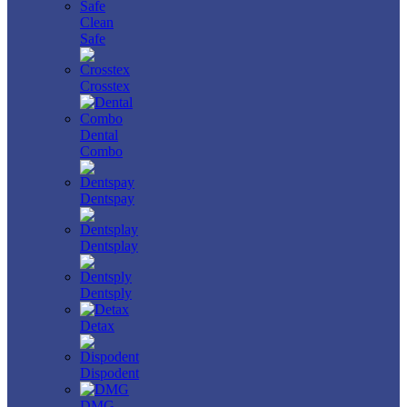
Clean
Safe
Crosstex
Dental
Combo
Dentspay
Dentsplay
Dentsply
Detax
Dispodent
DMG