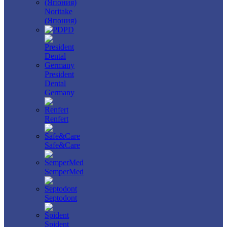
Noritake
(Япония)
PD
President
Dental
Germany
Renfert
Safe&Care
SemperMed
Septodont
Spident