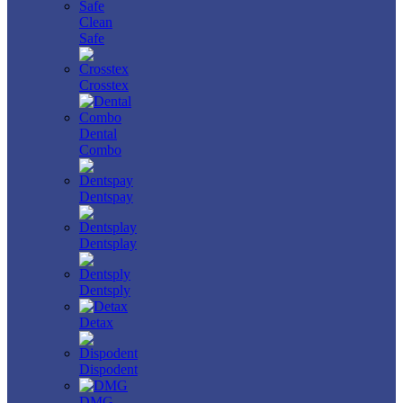
Clean
Safe
Crosstex
Dental
Combo
Dentspay
Dentsplay
Dentsply
Detax
Dispodent
DMG