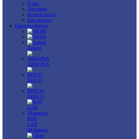
О нас
Доставка
Безопасность
Как купить
Производители
3M
3М
Ardent
ARKONA
BISCO
BISICO
BJM
LAB
(Израиль)