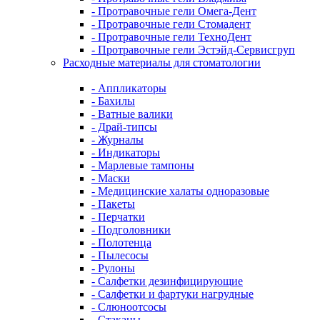
- Протравочные гели Омега-Дент
- Протравочные гели Стомадент
- Протравочные гели ТехноДент
- Протравочные гели Эстэйд-Сервисгруп
Расходные материалы для стоматологии
- Аппликаторы
- Бахилы
- Ватные валики
- Драй-типсы
- Журналы
- Индикаторы
- Марлевые тампоны
- Маски
- Медицинские халаты одноразовые
- Пакеты
- Перчатки
- Подголовники
- Полотенца
- Пылесосы
- Рулоны
- Салфетки дезинфицирующие
- Салфетки и фартуки нагрудные
- Слюноотсосы
- Стаканы