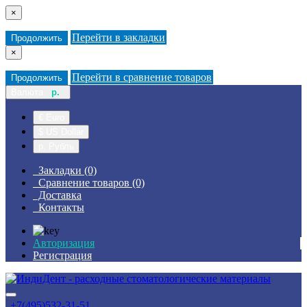
×
Перейти в закладки
Продолжить
×
Перейти в сравнение товаров
Продолжить
Валюта
р.
€ Euro
$ US Dollar
р. Рубль
Закладки (0)
Сравнение товаров (0)
Доставка
Контакты
Авторизация
Регистрация
+7(495)532-31-51