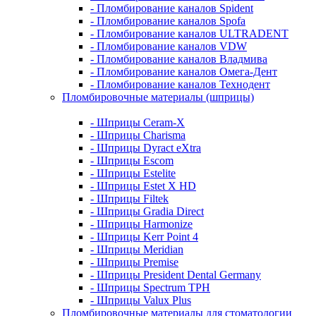
- Пломбирование каналов Spident
- Пломбирование каналов Spofa
- Пломбирование каналов ULTRADENT
- Пломбирование каналов VDW
- Пломбирование каналов Владмива
- Пломбирование каналов Омега-Дент
- Пломбирование каналов Технодент
Пломбировочные материалы (шприцы)
- Шприцы Ceram-X
- Шприцы Charisma
- Шприцы Dyract eXtra
- Шприцы Escom
- Шприцы Estelite
- Шприцы Estet X HD
- Шприцы Filtek
- Шприцы Gradia Direct
- Шприцы Harmonize
- Шприцы Kerr Point 4
- Шприцы Meridian
- Шприцы Premise
- Шприцы President Dental Germany
- Шприцы Spectrum TPH
- Шприцы Valux Plus
Пломбировочные материалы для стоматологии