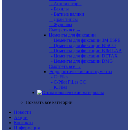
- Аппликаторы
- Бахилы
- Ватные валики
- Драй-типсы
- Журналы
Смотреть все →
Цементы для фиксации
- Цементы для фиксации 3M ESPE
- Цементы для фиксации BISCO
- Цементы для фиксации BJM LAB
- Цементы для фиксации DETAX
- Цементы для фиксации DMG
Смотреть все →
Эндодонтические инструменты
- C+Files
- C-Pilot FiLes CC
- K.Files
Показать все категории
Новости
Акции
Контакты
Информация