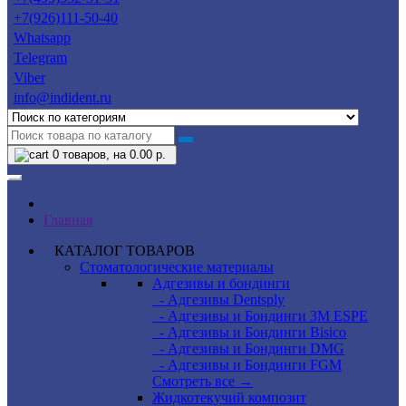
+7(926)111-50-40
Whatsapp
Telegram
Viber
info@indident.ru
0
товаров, на 0.00 р.
Главная
КАТАЛОГ ТОВАРОВ
Стоматологические материалы
Адгезивы и бондинги
- Адгезивы Dentsply
- Адгезивы и Бондинги 3M ESPE
- Адгезивы и Бондинги Bisico
- Адгезивы и Бондинги DMG
- Адгезивы и Бондинги FGM
Смотреть все →
Жидкотекучий композит