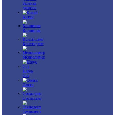
Зеленая
дубрава
Китай
Клинипак
Кристидент
Медполимер
Норд-
Ост
Омега
Стомадент
Технодент