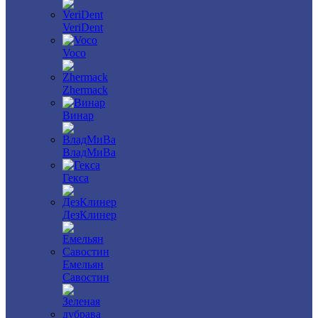
VeriDent
Voco
Zhermack
Винар
ВладМиВа
Гекса
ДезКлинер
Емельян
Савостин