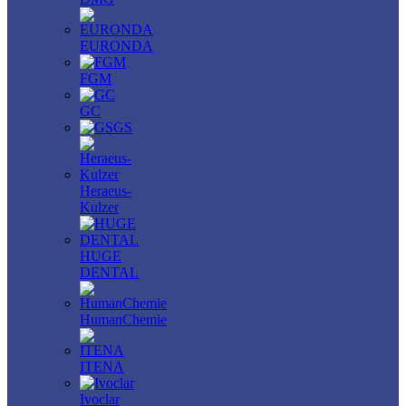
EURONDA
FGM
GC
GS
Heraeus-
Kulzer
HUGE
DENTAL
HumanChemie
ITENA
Ivoclar