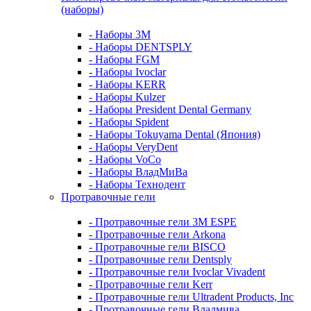
(наборы)
- Наборы 3М
- Наборы DENTSPLY
- Наборы FGM
- Наборы Ivoclar
- Наборы KERR
- Наборы Kulzer
- Наборы President Dental Germany
- Наборы Spident
- Наборы Tokuyama Dental (Япония)
- Наборы VeryDent
- Наборы VoCo
- Наборы ВладМиВа
- Наборы Технодент
Протравочные гели
- Протравочные гели 3М ESPE
- Протравочные гели Arkona
- Протравочные гели BISCO
- Протравочные гели Dentsply
- Протравочные гели Ivoclar Vivadent
- Протравочные гели Kerr
- Протравочные гели Ultradent Products, Inc
- Протравочные гели Владмива