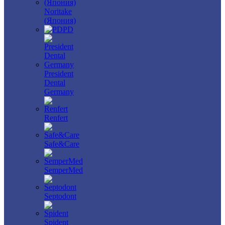
Noritake
(Япония)
PD
President
Dental
Germany
Renfert
Safe&Care
SemperMed
Septodont
Spident