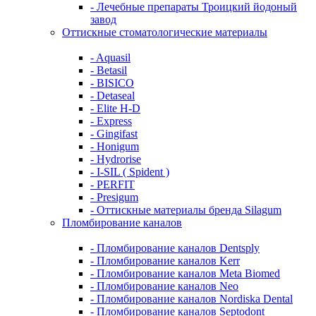
- Лечебные препараты Троицкий йодоный
завод
Оттискные стоматологические материалы
- Aquasil
- Betasil
- BISICO
- Detaseal
- Elite H-D
- Express
- Gingifast
- Honigum
- Hydrorise
- I-SIL ( Spident )
- PERFIT
- Presigum
- Оттискные материалы бренда Silagum
Пломбирование каналов
- Пломбирование каналов Dentsply
- Пломбирование каналов Kerr
- Пломбирование каналов Meta Biomed
- Пломбирование каналов Neo
- Пломбирование каналов Nordiska Dental
- Пломбирование каналов Septodont