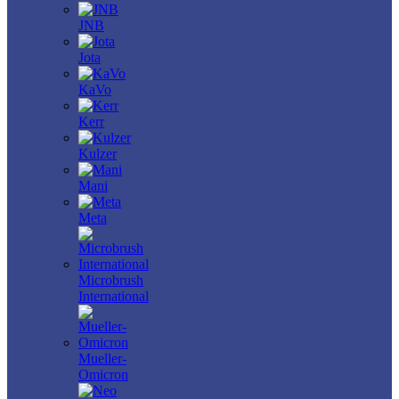
JNB
Jota
KaVo
Kerr
Kulzer
Mani
Meta
Microbrush
International
Mueller-
Omicron