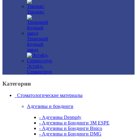
Трилокс
Троицкий
йодный
завод
Эстэйд-
Сервисгруп
Категории
Стоматологические материалы
Адгезивы и бондинги
- Адгезивы Dentsply
- Адгезивы и Бондинги 3M ESPE
- Адгезивы и Бондинги Bisico
- Адгезивы и Бондинги DMG