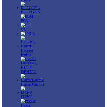
EURONDA
FGM
GC
GS
Heraeus-
Kulzer
HUGE
DENTAL
HumanChemie
ITENA
Ivoclar