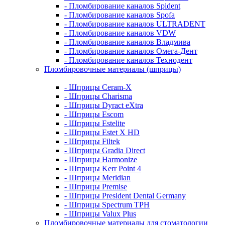
- Пломбирование каналов Spident
- Пломбирование каналов Spofa
- Пломбирование каналов ULTRADENT
- Пломбирование каналов VDW
- Пломбирование каналов Владмива
- Пломбирование каналов Омега-Дент
- Пломбирование каналов Технодент
Пломбировочные материалы (шприцы)
- Шприцы Ceram-X
- Шприцы Charisma
- Шприцы Dyract eXtra
- Шприцы Escom
- Шприцы Estelite
- Шприцы Estet X HD
- Шприцы Filtek
- Шприцы Gradia Direct
- Шприцы Harmonize
- Шприцы Kerr Point 4
- Шприцы Meridian
- Шприцы Premise
- Шприцы President Dental Germany
- Шприцы Spectrum TPH
- Шприцы Valux Plus
Пломбировочные материалы для стоматологии