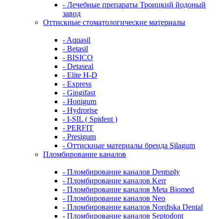
- Лечебные препараты Троицкий йодоный
завод
Оттискные стоматологические материалы
- Aquasil
- Betasil
- BISICO
- Detaseal
- Elite H-D
- Express
- Gingifast
- Honigum
- Hydrorise
- I-SIL ( Spident )
- PERFIT
- Presigum
- Оттискные материалы бренда Silagum
Пломбирование каналов
- Пломбирование каналов Dentsply
- Пломбирование каналов Kerr
- Пломбирование каналов Meta Biomed
- Пломбирование каналов Neo
- Пломбирование каналов Nordiska Dental
- Пломбирование каналов Septodont