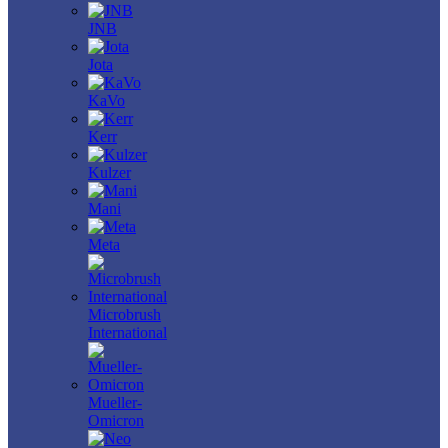
JNB
Jota
KaVo
Kerr
Kulzer
Mani
Meta
Microbrush
International
Mueller-
Omicron