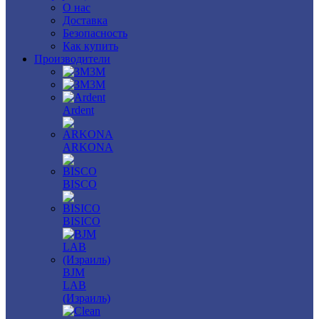
О нас
Доставка
Безопасность
Как купить
Производители
3M
3М
Ardent
ARKONA
BISCO
BISICO
BJM
LAB
(Израиль)