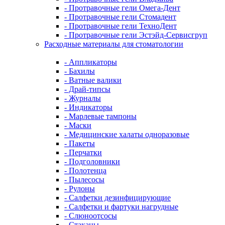
- Протравочные гели Омега-Дент
- Протравочные гели Стомадент
- Протравочные гели ТехноДент
- Протравочные гели Эстэйд-Сервисгруп
Расходные материалы для стоматологии
- Аппликаторы
- Бахилы
- Ватные валики
- Драй-типсы
- Журналы
- Индикаторы
- Марлевые тампоны
- Маски
- Медицинские халаты одноразовые
- Пакеты
- Перчатки
- Подголовники
- Полотенца
- Пылесосы
- Рулоны
- Салфетки дезинфицирующие
- Салфетки и фартуки нагрудные
- Слюноотсосы
- Стаканы