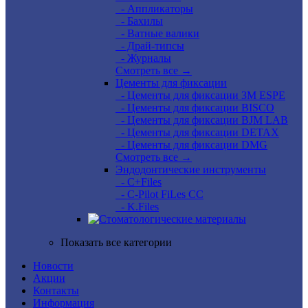
- Аппликаторы
- Бахилы
- Ватные валики
- Драй-типсы
- Журналы
Смотреть все →
Цементы для фиксации
- Цементы для фиксации 3M ESPE
- Цементы для фиксации BISCO
- Цементы для фиксации BJM LAB
- Цементы для фиксации DETAX
- Цементы для фиксации DMG
Смотреть все →
Эндодонтические инструменты
- C+Files
- C-Pilot FiLes CC
- K.Files
Показать все категории
Новости
Акции
Контакты
Информация