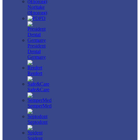
Noritake
(Япония)
PD
President
Dental
Germany
Renfert
Safe&Care
SemperMed
Septodont
Spident