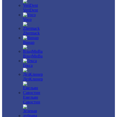
VeriDent
Voco
Zhermack
Винар
ВладМиВа
Гекса
ДезКлинер
Емельян
Савостин