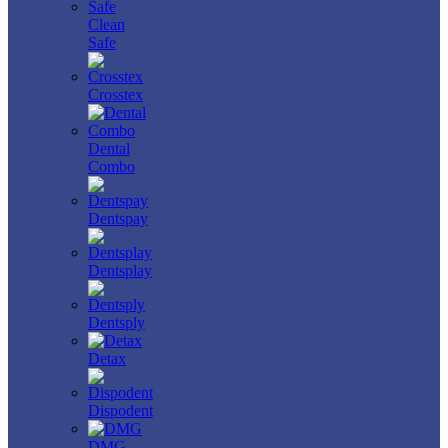
Clean
Safe
Crosstex
Dental
Combo
Dentspay
Dentsplay
Dentsply
Detax
Dispodent
DMG