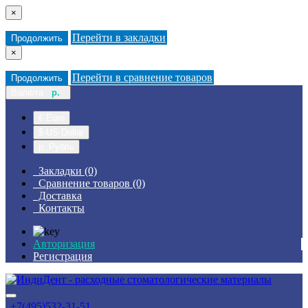
×
Перейти в закладки
Продолжить
×
Перейти в сравнение товаров
Продолжить
Валюта
р.
€ Euro
$ US Dollar
р. Рубль
Закладки (0)
Сравнение товаров (0)
Доставка
Контакты
Авторизация
Регистрация
+7(495)532-31-51