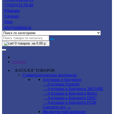
+7(926)111-50-40
Whatsapp
Telegram
Viber
info@indident.ru
0
товаров, на 0.00 р.
Главная
КАТАЛОГ ТОВАРОВ
Стоматологические материалы
Адгезивы и бондинги
- Адгезивы Dentsply
- Адгезивы и Бондинги 3M ESPE
- Адгезивы и Бондинги Bisico
- Адгезивы и Бондинги DMG
- Адгезивы и Бондинги FGM
Смотреть все →
Жидкотекучий композит