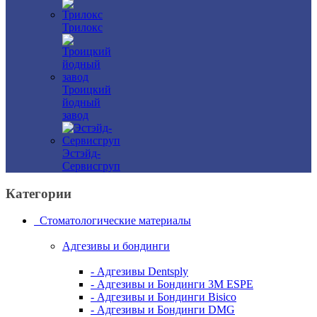
Трилокс
Троицкий
йодный
завод
Эстэйд-
Сервисгруп
Категории
Стоматологические материалы
Адгезивы и бондинги
- Адгезивы Dentsply
- Адгезивы и Бондинги 3M ESPE
- Адгезивы и Бондинги Bisico
- Адгезивы и Бондинги DMG