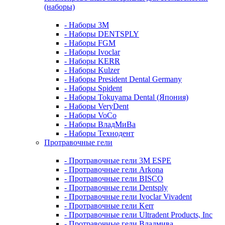
(наборы)
- Наборы 3М
- Наборы DENTSPLY
- Наборы FGM
- Наборы Ivoclar
- Наборы KERR
- Наборы Kulzer
- Наборы President Dental Germany
- Наборы Spident
- Наборы Tokuyama Dental (Япония)
- Наборы VeryDent
- Наборы VoCo
- Наборы ВладМиВа
- Наборы Технодент
Протравочные гели
- Протравочные гели 3М ESPE
- Протравочные гели Arkona
- Протравочные гели BISCO
- Протравочные гели Dentsply
- Протравочные гели Ivoclar Vivadent
- Протравочные гели Kerr
- Протравочные гели Ultradent Products, Inc
- Протравочные гели Владмива