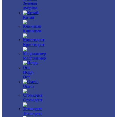
Зеленая
дубрава
Китай
Клинипак
Кристидент
Медполимер
Норд-
Ост
Омега
Стомадент
Технодент