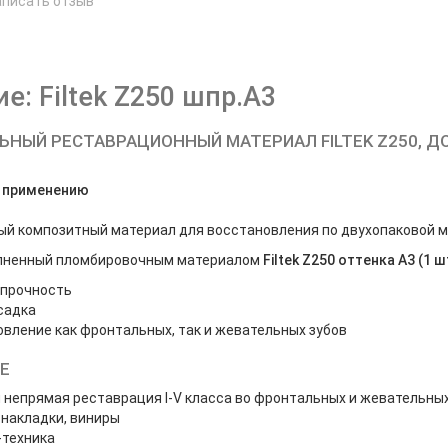
аписать отзыв
е
е: Filtek Z250 шпр.А3
НЫЙ РЕСТАВРАЦИОННЫЙ МАТЕРИАЛ FILTEK Z250, ДОЗ
о применению
й композитный материал для восстановления по двухопаковой 
олненный пломбировочным материалом
Filtek Z250 оттенка А3 (1 шт.
 прочность
садка
вление как фронтальных, так и жевательных зубов
Е
 непрямая реставрация I-V класса во фронтальных и жевательных
 накладки, виниры
-техника