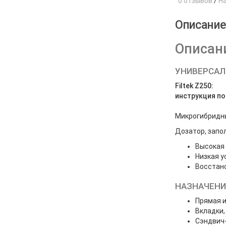
0 отзывов
/
Н
Описани
Описани
УНИВЕРСАЛЬ
Filtek Z250:
инструкция п
Микрогибридны
Дозатор, зап
Высокая
Низкая у
Восстано
НАЗНАЧЕНИ
Прямая и
Вкладки,
Сэндвич