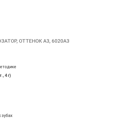
АТОР, ОТТЕНОК А3, 6020A3
методике
, 4 г)
 зубах