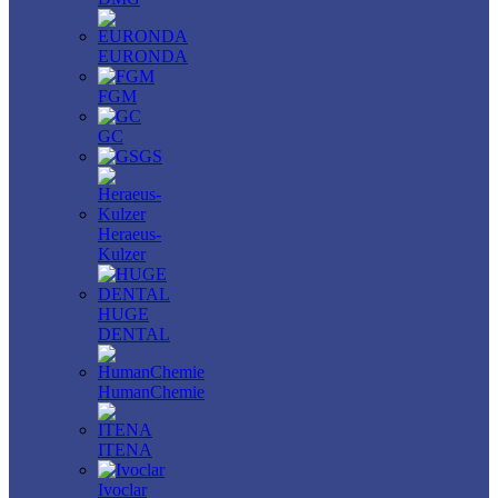
EURONDA
FGM
GC
GS
Heraeus-
Kulzer
HUGE
DENTAL
HumanChemie
ITENA
Ivoclar