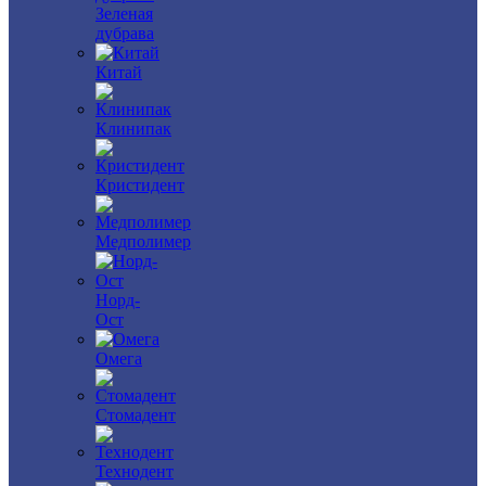
Зеленая
дубрава
Китай
Клинипак
Кристидент
Медполимер
Норд-
Ост
Омега
Стомадент
Технодент