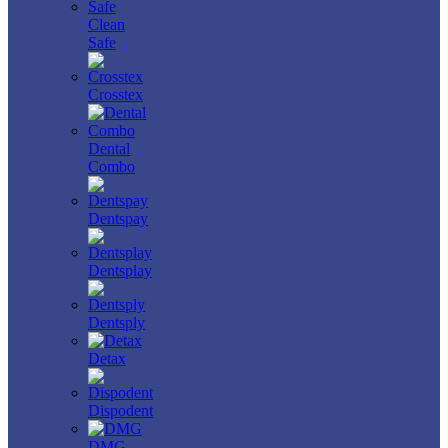
Clean
Safe
Crosstex
Dental
Combo
Dentspay
Dentsplay
Dentsply
Detax
Dispodent
DMG