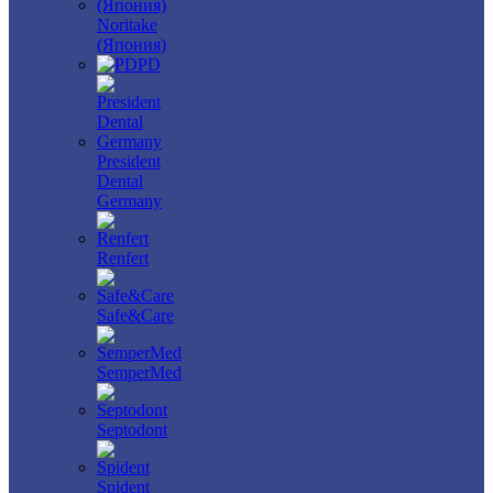
Noritake
(Япония)
PD
President
Dental
Germany
Renfert
Safe&Care
SemperMed
Septodont
Spident