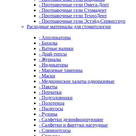
- Протравочные гели Омега-Дент
- Протравочные гели Стомадент
- Протравочные гели ТехноДент
- Протравочные гели Эстэйд-Сервисгруп
Расходные материалы для стоматологии
- Аппликаторы
- Бахилы
- Ватные валики
- Драй-типсы
- Журналы
- Индикаторы
- Марлевые тампоны
- Маски
- Медицинские халаты одноразовые
- Пакеты
- Перчатки
- Подголовники
- Полотенца
- Пылесосы
- Рулоны
- Салфетки дезинфицирующие
- Салфетки и фартуки нагрудные
- Слюноотсосы
- Стаканы