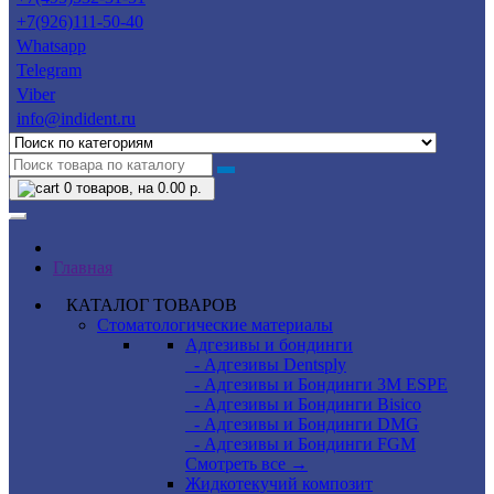
+7(926)111-50-40
Whatsapp
Telegram
Viber
info@indident.ru
0
товаров, на 0.00 р.
Главная
КАТАЛОГ ТОВАРОВ
Стоматологические материалы
Адгезивы и бондинги
- Адгезивы Dentsply
- Адгезивы и Бондинги 3M ESPE
- Адгезивы и Бондинги Bisico
- Адгезивы и Бондинги DMG
- Адгезивы и Бондинги FGM
Смотреть все →
Жидкотекучий композит