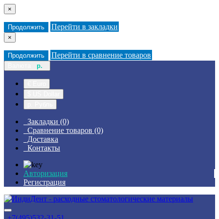
×
Перейти в закладки
Продолжить
×
Перейти в сравнение товаров
Продолжить
Валюта
р.
€ Euro
$ US Dollar
р. Рубль
Закладки (0)
Сравнение товаров (0)
Доставка
Контакты
Авторизация
Регистрация
+7(495)532-31-51