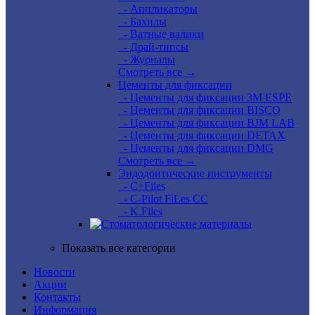
- Аппликаторы
- Бахилы
- Ватные валики
- Драй-типсы
- Журналы
Смотреть все →
Цементы для фиксации
- Цементы для фиксации 3M ESPE
- Цементы для фиксации BISCO
- Цементы для фиксации BJM LAB
- Цементы для фиксации DETAX
- Цементы для фиксации DMG
Смотреть все →
Эндодонтические инструменты
- C+Files
- C-Pilot FiLes CC
- K.Files
Показать все категории
Новости
Акции
Контакты
Информация