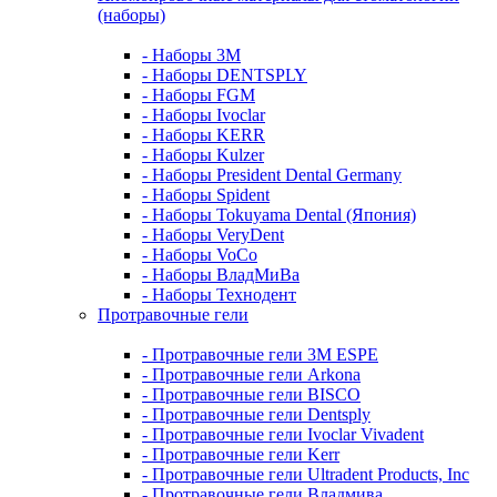
(наборы)
- Наборы 3М
- Наборы DENTSPLY
- Наборы FGM
- Наборы Ivoclar
- Наборы KERR
- Наборы Kulzer
- Наборы President Dental Germany
- Наборы Spident
- Наборы Tokuyama Dental (Япония)
- Наборы VeryDent
- Наборы VoCo
- Наборы ВладМиВа
- Наборы Технодент
Протравочные гели
- Протравочные гели 3М ESPE
- Протравочные гели Arkona
- Протравочные гели BISCO
- Протравочные гели Dentsply
- Протравочные гели Ivoclar Vivadent
- Протравочные гели Kerr
- Протравочные гели Ultradent Products, Inc
- Протравочные гели Владмива