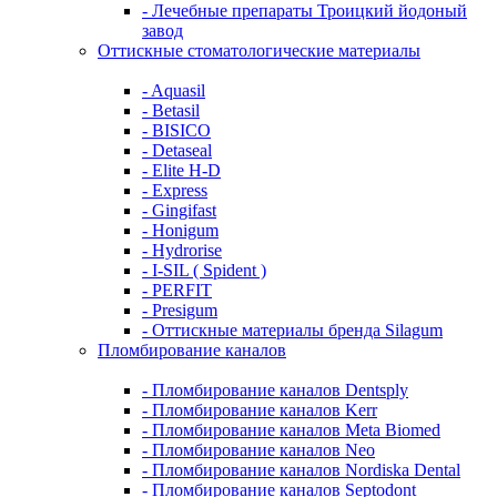
- Лечебные препараты Троицкий йодоный
завод
Оттискные стоматологические материалы
- Aquasil
- Betasil
- BISICO
- Detaseal
- Elite H-D
- Express
- Gingifast
- Honigum
- Hydrorise
- I-SIL ( Spident )
- PERFIT
- Presigum
- Оттискные материалы бренда Silagum
Пломбирование каналов
- Пломбирование каналов Dentsply
- Пломбирование каналов Kerr
- Пломбирование каналов Meta Biomed
- Пломбирование каналов Neo
- Пломбирование каналов Nordiska Dental
- Пломбирование каналов Septodont