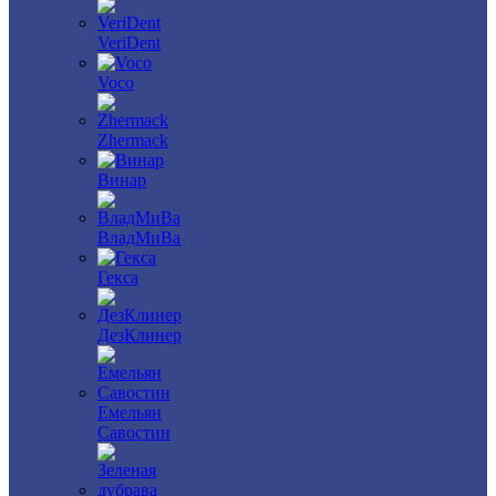
VeriDent
Voco
Zhermack
Винар
ВладМиВа
Гекса
ДезКлинер
Емельян
Савостин