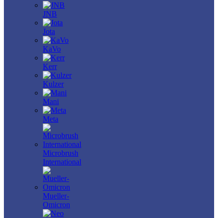
JNB
Jota
KaVo
Kerr
Kulzer
Mani
Meta
Microbrush
International
Mueller-
Omicron