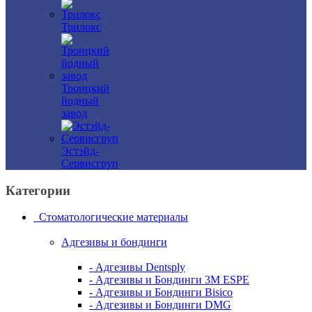
Трилокс
Троицкий
йодный
завод
Эстэйд-
Сервисгруп
Категории
Стоматологические материалы
Адгезивы и бондинги
- Адгезивы Dentsply
- Адгезивы и Бондинги 3M ESPE
- Адгезивы и Бондинги Bisico
- Адгезивы и Бондинги DMG