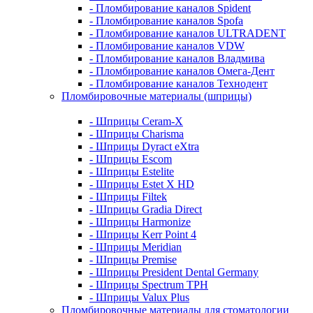
- Пломбирование каналов Spident
- Пломбирование каналов Spofa
- Пломбирование каналов ULTRADENT
- Пломбирование каналов VDW
- Пломбирование каналов Владмива
- Пломбирование каналов Омега-Дент
- Пломбирование каналов Технодент
Пломбировочные материалы (шприцы)
- Шприцы Ceram-X
- Шприцы Charisma
- Шприцы Dyract eXtra
- Шприцы Escom
- Шприцы Estelite
- Шприцы Estet X HD
- Шприцы Filtek
- Шприцы Gradia Direct
- Шприцы Harmonize
- Шприцы Kerr Point 4
- Шприцы Meridian
- Шприцы Premise
- Шприцы President Dental Germany
- Шприцы Spectrum TPH
- Шприцы Valux Plus
Пломбировочные материалы для стоматологии