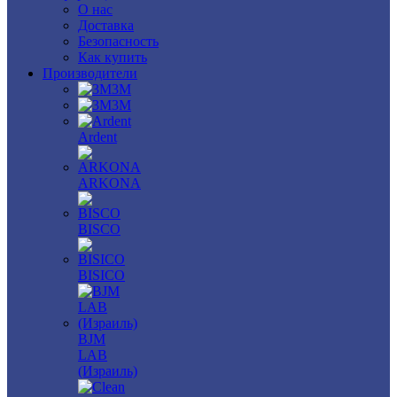
О нас
Доставка
Безопасность
Как купить
Производители
3M
3М
Ardent
ARKONA
BISCO
BISICO
BJM
LAB
(Израиль)