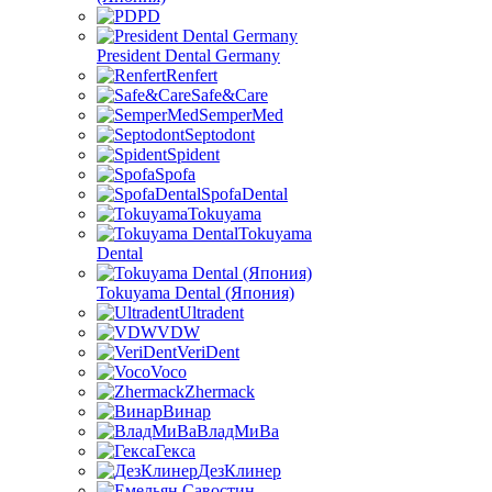
PD
President Dental Germany
Renfert
Safe&Care
SemperMed
Septodont
Spident
Spofa
SpofaDental
Tokuyama
Tokuyama
Dental
Tokuyama Dental (Япония)
Ultradent
VDW
VeriDent
Voco
Zhermack
Винар
ВладМиВа
Гекса
ДезКлинер