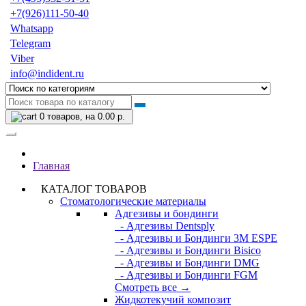
+7(926)111-50-40
Whatsapp
Telegram
Viber
info@indident.ru
0
товаров, на 0.00 р.
Главная
КАТАЛОГ ТОВАРОВ
Стоматологические материалы
Адгезивы и бондинги
- Адгезивы Dentsply
- Адгезивы и Бондинги 3M ESPE
- Адгезивы и Бондинги Bisico
- Адгезивы и Бондинги DMG
- Адгезивы и Бондинги FGM
Смотреть все →
Жидкотекучий композит