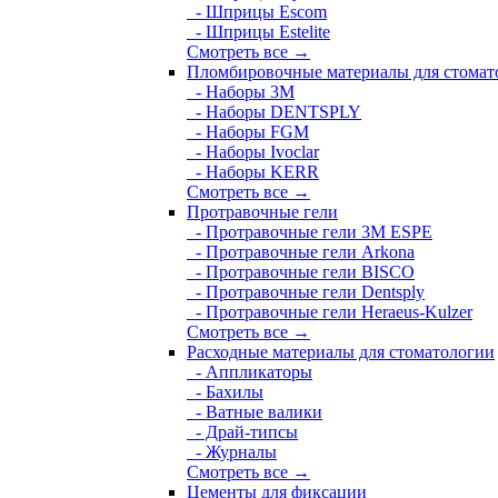
- Шприцы Escom
- Шприцы Estelite
Смотреть все →
Пломбировочные материалы для стомат
- Наборы 3М
- Наборы DENTSPLY
- Наборы FGM
- Наборы Ivoclar
- Наборы KERR
Смотреть все →
Протравочные гели
- Протравочные гели 3М ESPE
- Протравочные гели Arkona
- Протравочные гели BISCO
- Протравочные гели Dentsply
- Протравочные гели Heraeus-Kulzer
Смотреть все →
Расходные материалы для стоматологии
- Аппликаторы
- Бахилы
- Ватные валики
- Драй-типсы
- Журналы
Смотреть все →
Цементы для фиксации