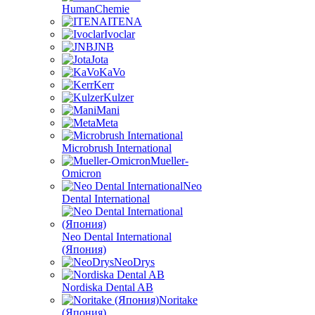
HumanChemie
ITENA
Ivoclar
JNB
Jota
KaVo
Kerr
Kulzer
Mani
Meta
Microbrush International
Mueller-
Omicron
Neo
Dental International
Neo Dental International
(Япония)
NeoDrys
Nordiska Dental AB
Noritake
(Япония)