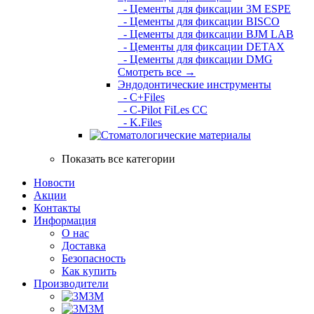
- Цементы для фиксации 3M ESPE
- Цементы для фиксации BISCO
- Цементы для фиксации BJM LAB
- Цементы для фиксации DETAX
- Цементы для фиксации DMG
Смотреть все →
Эндодонтические инструменты
- C+Files
- C-Pilot FiLes CC
- K.Files
Показать все категории
Новости
Акции
Контакты
Информация
О нас
Доставка
Безопасность
Как купить
Производители
3M
3М