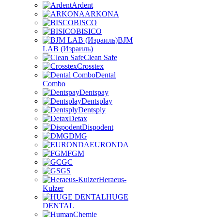
Ardent
ARKONA
BISCO
BISICO
BJM
LAB (Израиль)
Clean Safe
Crosstex
Dental
Combo
Dentspay
Dentsplay
Dentsply
Detax
Dispodent
DMG
EURONDA
FGM
GC
GS
Heraeus-
Kulzer
HUGE
DENTAL