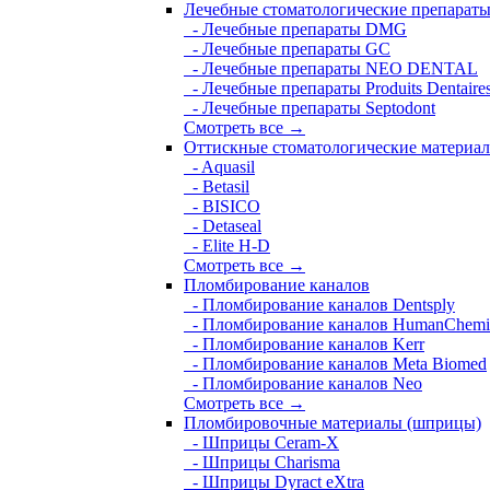
Лечебные стоматологические препарат
- Лечебные препараты DMG
- Лечебные препараты GC
- Лечебные препараты NEO DENTAL
- Лечебные препараты Produits Dentaire
- Лечебные препараты Septodont
Смотреть все →
Оттискные стоматологические материа
- Aquasil
- Betasil
- BISICO
- Detaseal
- Elite H-D
Смотреть все →
Пломбирование каналов
- Пломбирование каналов Dentsply
- Пломбирование каналов HumanChemi
- Пломбирование каналов Kerr
- Пломбирование каналов Meta Biomed
- Пломбирование каналов Neo
Смотреть все →
Пломбировочные материалы (шприцы)
- Шприцы Ceram-X
- Шприцы Charisma
- Шприцы Dyract eXtra