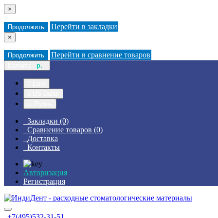
×
Перейти в закладки
Продолжить
×
Перейти в сравнение товаров
Продолжить
Валюта
р.
€ Euro
$ US Dollar
р. Рубль
Закладки (0)
Сравнение товаров (0)
Доставка
Контакты
Авторизация
Регистрация
+7(495)532-31-51