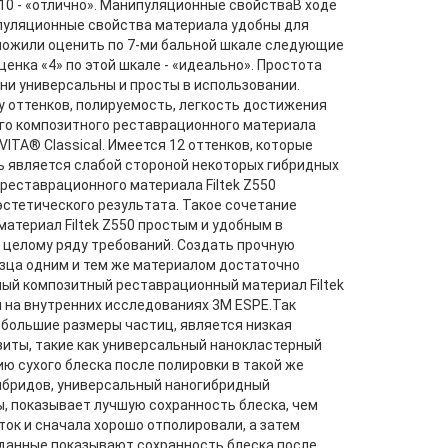
а 10 - «отлично». Манипуляционные свойстваВ ходе
ипуляционные свойства материала удобны для
дложили оценить по 7-ми бальной шкале следующие
ценка «4» по этой шкале - «идеально». Простота
и универсальны и просты в использовании.
у оттенков, полируемость, легкость достижения
ого композитного реставрационного материала
ITA® Classical. Имеется 12 оттенков, которые
 является слабой стороной некоторых гибридных
реставрационного материала Filtek Z550
эстетического результата. Такое сочетание
териал Filtek Z550 простым и удобным в
целому ряду требований. Создать прочную
зца одним и тем же материалом достаточно
ный композитный реставрационный материал Filtek
 на внутренних исследованиях 3M ESPE.Так
 большие размеры частиц, является низкая
зиты, такие как универсальный нанокластерный
ю сухого блеска после полировки в такой же
гибридов, универсальный наногибридный
, показывает лучшую сохранность блеска, чем
ток и сначала хорошо отполировали, а затем
данные показывают сохранность блеска после