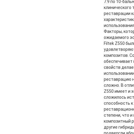
7.9 по 10-баль
клинического 
реставрации к
характеристики
использования
Факторы, кото
ожидаемого эс
Filtek Z550 бы
удовлетворяют
композитов. С
обеспечивает 
свойств делае
использовании
реставрацию н
сложно. В отл
Z550 имеет и 
сложилось ист
способность к
реставрационн
степени, что 
композитный р
другие гибрид
подвергли абр