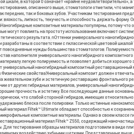
ной шкале, в которой 0 означает «крайне неудовлетворительно», 
тестирования, описанного выше, стоматологи отметили, что ман
ак передних, так и боковых зубов. Участникам тестирования пре
: вязкость, липкость, текучесть и способность держать форму. О
Наногибридные композитные материалы популярны, потому что он
рые могут повлиять на простоту использования включают систем
тетического результата. nОттенки универсального наногибридн
ли разработаны в соответствии с nклассической цветовой шкалой V
 повседневные нужды большинства стоматологов. Полируемость
остав наполнителя универсального наногибридного композитного 
материалу легкую полируемость и позволяет добиться хорошего 
т универсальный наногибридный композитный реставрационный ма
.Физические свойстваУниверсальный композит должен отвечать 
а жевательном зубе и эстетичную реставрацию фронтального ре
ичии от других гибридных материалов, универсальный наногибрид
хорошие прочность и эстетику. Все последующие данные основаны
орически, что слабой стороной гибридов, имеющих относительно
 удержанию блеска после полировки. Только истинные нанокомпо
ый материал Filtek™ Ultimate обладают способностью к сохранени
и микрофильные композитные материалы. Однако в своем классе 
еставрационный материал Filtek™ Z550, содержащий наночастицы
ы. Для тестирования образцы материалов подготовили в виде пли
азивному воздействию зубными щетками. Представленные выше 