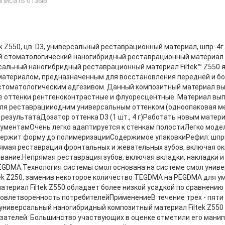
аписать отзыв
е
ek Z550, цв. D3, универсальный реставрационный материал, шпр. 4г
 стоматологический наногибридный реставрационный материал Fil
альный наногибридный реставрационный материал Filtek™ Z550
атериалом, предназначенным для восстановления передней и бок
стоматологическим адгезивом. Данный композитный материал выпу
е оттенки рентгеноконтрастные и флуоресцентные. Материал вы
я реставрацииодним универсальным оттенком (одноопаковая ме
результатаДозатор оттенка D3 (1 шт., 4 г)Работать новым материал
рументамОчень легко адаптируется к стенкам полостиЛегко моде
ржит форму до полимеризацииСодержимое упаковкиРефил: шприц
мая реставрация фронтальных и жевательных зубов, включая о
вание.Непрямая реставрация зубов, включая вкладки, накладки и
GDMA.Технология системы смол основана на системе смол униве
tek Z250, заменив некоторое количество TEGDMA на PEGDMA для 
атериал Filtek Z550 обладает более низкой усадкой по сравнению
овлетворенность потребителейПрименениеВ течение трех - пяти
универсальный наногибридный композитный материал Filtek Z550 
зателей. Большинство участвующих в оценке отметили его мани