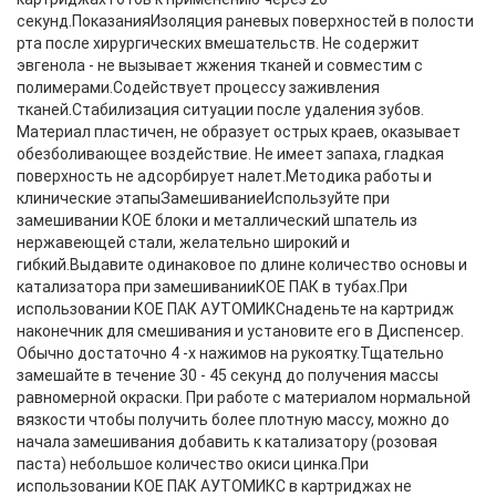
секунд.ПоказанияИзоляция раневых поверхностей в полости
рта после хирургических вмешательств. Не содержит
эвгенола - не вызывает жжения тканей и совместим с
полимерами.Содействует процессу заживления
тканей.Стабилизация ситуации после удаления зубов.
Материал пластичен, не образует острых краев, оказывает
обезболивающее воздействие. Не имеет запаха, гладкая
поверхность не адсорбирует налет.Методика работы и
клинические этапыЗамешиваниеИспользуйте при
замешивании КОЕ блоки и металлический шпатель из
нержавеющей стали, желательно широкий и
гибкий.Выдавите одинаковое по длине количество основы и
катализатора при замешиванииКОЕ ПАК в тубах.При
использовании КОЕ ПАК АУТОМИКСнаденьте на картридж
наконечник для смешивания и установите его в Диспенсер.
Обычно достаточно 4 -х нажимов на рукоятку.Тщательно
замешайте в течение 30 - 45 секунд до получения массы
равномерной окраски. При работе с материалом нормальной
вязкости чтобы получить более плотную массу, можно до
начала замешивания добавить к катализатору (розовая
паста) небольшое количество окиси цинка.При
использовании КОЕ ПАК АУТОМИКС в картриджах не