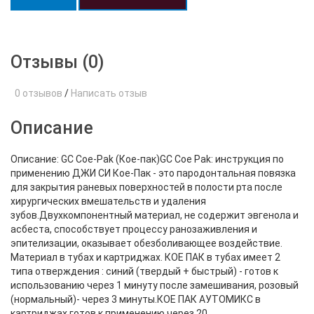
Отзывы (0)
0 отзывов
/
Написать отзыв
Описание
Описание: GC Coe-Pak (Кое-пак)GC Coe Pak: инструкция по
применению ДЖИ СИ Кое-Пак - это пародонтальная повязка
для закрытия раневых поверхностей в полости рта после
хирургических вмешательств и удаления
зубов.Двухкомпонентный материал, не содержит эвгенола и
асбеста, способствует процессу ранозаживления и
эпителизации, оказывает обезболивающее воздействие.
Материал в тубах и картриджах. КОЕ ПАК в тубах имеет 2
типа отверждения : синий (твердый + быстрый) - готов к
использованию через 1 минуту после замешивания, розовый
(нормальный)- через 3 минуты.КОЕ ПАК АУТОМИКС в
картриджах готов к применению через 20