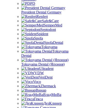
PD
President Dental Germany
Renfert
Safe&Care
SemperMed
Septodont
Spident
Spofa
SpofaDental
Tokuyama
Tokuyama
Dental
Tokuyama Dental (Япония)
Ultradent
VDW
VeriDent
Voco
Zhermack
Винар
ВладМиВа
Гекса
ДезКлинер