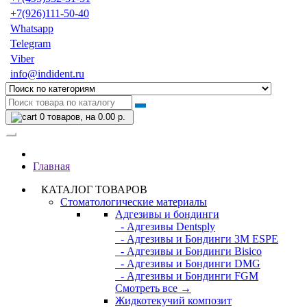
+7(926)111-50-40
Whatsapp
Telegram
Viber
info@indident.ru
0
товаров, на 0.00 р.
Главная
КАТАЛОГ ТОВАРОВ
Стоматологические материалы
Адгезивы и бондинги
- Адгезивы Dentsply
- Адгезивы и Бондинги 3M ESPE
- Адгезивы и Бондинги Bisico
- Адгезивы и Бондинги DMG
- Адгезивы и Бондинги FGM
Смотреть все →
Жидкотекучий композит