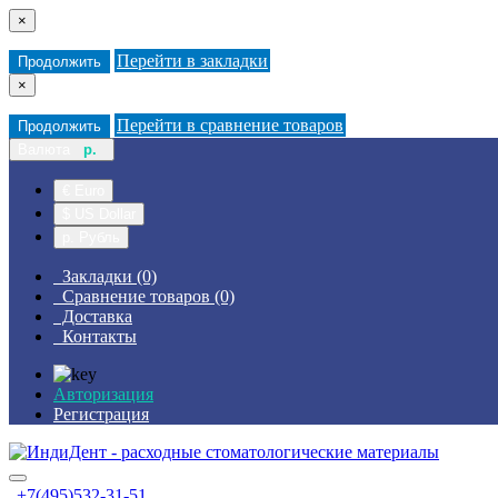
×
Перейти в закладки
Продолжить
×
Перейти в сравнение товаров
Продолжить
Валюта
р.
€ Euro
$ US Dollar
р. Рубль
Закладки (0)
Сравнение товаров (0)
Доставка
Контакты
Авторизация
Регистрация
+7(495)532-31-51