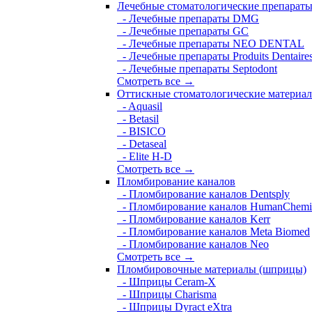
Лечебные стоматологические препарат
- Лечебные препараты DMG
- Лечебные препараты GC
- Лечебные препараты NEO DENTAL
- Лечебные препараты Produits Dentaire
- Лечебные препараты Septodont
Смотреть все →
Оттискные стоматологические материа
- Aquasil
- Betasil
- BISICO
- Detaseal
- Elite H-D
Смотреть все →
Пломбирование каналов
- Пломбирование каналов Dentsply
- Пломбирование каналов HumanChemi
- Пломбирование каналов Kerr
- Пломбирование каналов Meta Biomed
- Пломбирование каналов Neo
Смотреть все →
Пломбировочные материалы (шприцы)
- Шприцы Ceram-X
- Шприцы Charisma
- Шприцы Dyract eXtra