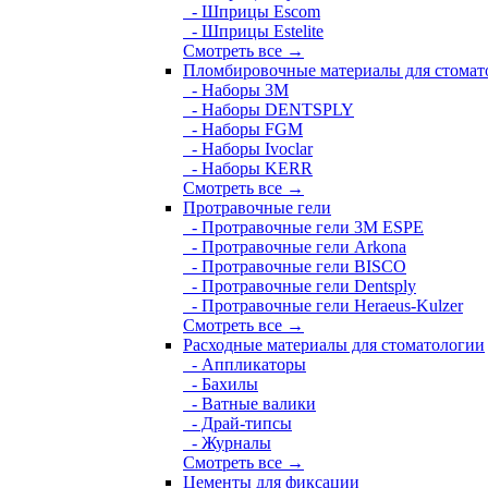
- Шприцы Escom
- Шприцы Estelite
Смотреть все →
Пломбировочные материалы для стомат
- Наборы 3М
- Наборы DENTSPLY
- Наборы FGM
- Наборы Ivoclar
- Наборы KERR
Смотреть все →
Протравочные гели
- Протравочные гели 3М ESPE
- Протравочные гели Arkona
- Протравочные гели BISCO
- Протравочные гели Dentsply
- Протравочные гели Heraeus-Kulzer
Смотреть все →
Расходные материалы для стоматологии
- Аппликаторы
- Бахилы
- Ватные валики
- Драй-типсы
- Журналы
Смотреть все →
Цементы для фиксации