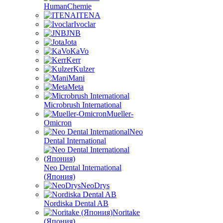
HumanChemie
ITENA
Ivoclar
JNB
Jota
KaVo
Kerr
Kulzer
Mani
Meta
Microbrush International
Mueller-
Omicron
Neo
Dental International
Neo Dental International
(Япония)
NeoDrys
Nordiska Dental AB
Noritake
(Япония)