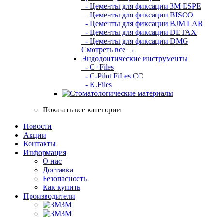
- Цементы для фиксации 3M ESPE
- Цементы для фиксации BISCO
- Цементы для фиксации BJM LAB
- Цементы для фиксации DETAX
- Цементы для фиксации DMG
Смотреть все →
Эндодонтические инструменты
- C+Files
- C-Pilot FiLes CC
- K.Files
Показать все категории
Новости
Акции
Контакты
Информация
О нас
Доставка
Безопасность
Как купить
Производители
3M
3М