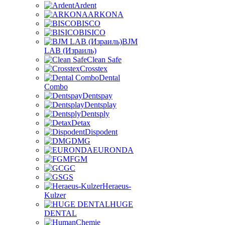
Ardent
ARKONA
BISCO
BISICO
BJM
LAB (Израиль)
Clean Safe
Crosstex
Dental
Combo
Dentspay
Dentsplay
Dentsply
Detax
Dispodent
DMG
EURONDA
FGM
GC
GS
Heraeus-
Kulzer
HUGE
DENTAL