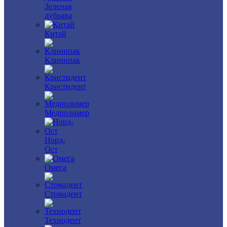
Зеленая
дубрава
Китай
Клинипак
Кристидент
Медполимер
Норд-
Ост
Омега
Стомадент
Технодент