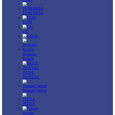
EURONDA
FGM
GC
GS
Heraeus-
Kulzer
HUGE
DENTAL
HumanChemie
ITENA
Ivoclar