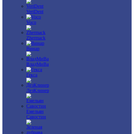
VeriDent
Voco
Zhermack
Винар
ВладМиВа
Гекса
ДезКлинер
Емельян
Савостин