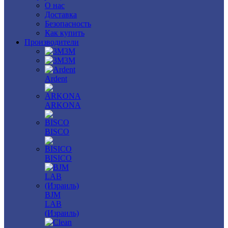
О нас
Доставка
Безопасность
Как купить
Производители
3M
3М
Ardent
ARKONA
BISCO
BISICO
BJM
LAB
(Израиль)