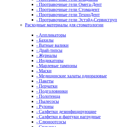
- Протравочные гели Омега-Дент
- Протравочные гели Стомадент
- Протравочные гели ТехноДент
- Протравочные гели Эстэйд-Сервисгруп
Расходные материалы для стоматологии
- Аппликаторы
- Бахилы
- Ватные валики
- Драй-типсы
- Журналы
- Индикаторы
- Марлевые тампоны
- Маски
- Медицинские халаты одноразовые
- Пакеты
- Перчатки
- Подголовники
- Полотенца
- Пылесосы
- Рулоны
- Салфетки дезинфицирующие
- Салфетки и фартуки нагрудные
- Слюноотсосы
- Стаканы