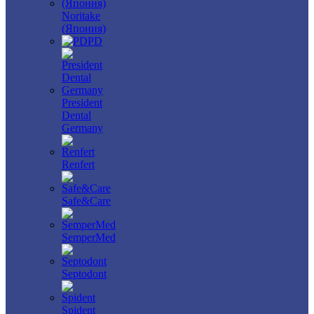
Noritake
(Япония)
PD
President
Dental
Germany
Renfert
Safe&Care
SemperMed
Septodont
Spident