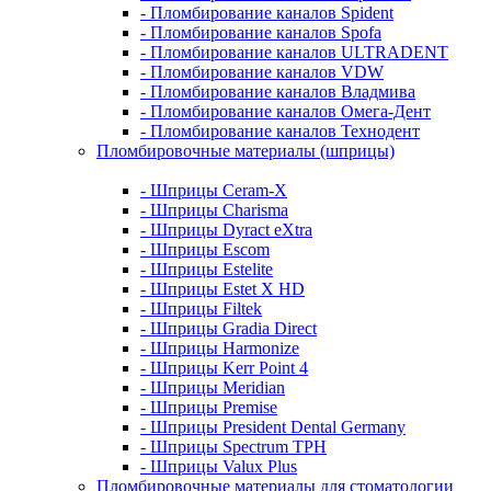
- Пломбирование каналов Spident
- Пломбирование каналов Spofa
- Пломбирование каналов ULTRADENT
- Пломбирование каналов VDW
- Пломбирование каналов Владмива
- Пломбирование каналов Омега-Дент
- Пломбирование каналов Технодент
Пломбировочные материалы (шприцы)
- Шприцы Ceram-X
- Шприцы Charisma
- Шприцы Dyract eXtra
- Шприцы Escom
- Шприцы Estelite
- Шприцы Estet X HD
- Шприцы Filtek
- Шприцы Gradia Direct
- Шприцы Harmonize
- Шприцы Kerr Point 4
- Шприцы Meridian
- Шприцы Premise
- Шприцы President Dental Germany
- Шприцы Spectrum TPH
- Шприцы Valux Plus
Пломбировочные материалы для стоматологии