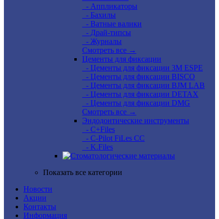
- Аппликаторы
- Бахилы
- Ватные валики
- Драй-типсы
- Журналы
Смотреть все →
Цементы для фиксации
- Цементы для фиксации 3M ESPE
- Цементы для фиксации BISCO
- Цементы для фиксации BJM LAB
- Цементы для фиксации DETAX
- Цементы для фиксации DMG
Смотреть все →
Эндодонтические инструменты
- C+Files
- C-Pilot FiLes CC
- K.Files
Показать все категории
Новости
Акции
Контакты
Информация