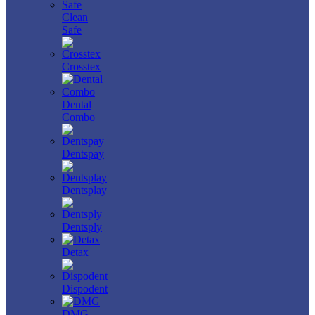
Clean
Safe
Crosstex
Dental
Combo
Dentspay
Dentsplay
Dentsply
Detax
Dispodent
DMG