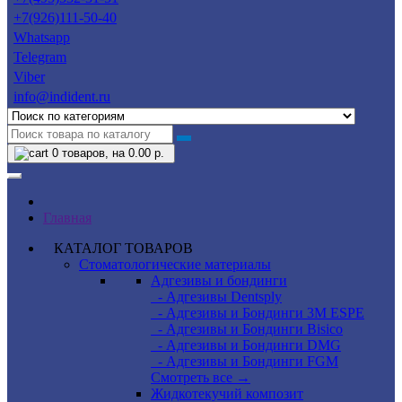
+7(926)111-50-40
Whatsapp
Telegram
Viber
info@indident.ru
0
товаров, на 0.00 р.
Главная
КАТАЛОГ ТОВАРОВ
Стоматологические материалы
Адгезивы и бондинги
- Адгезивы Dentsply
- Адгезивы и Бондинги 3M ESPE
- Адгезивы и Бондинги Bisico
- Адгезивы и Бондинги DMG
- Адгезивы и Бондинги FGM
Смотреть все →
Жидкотекучий композит