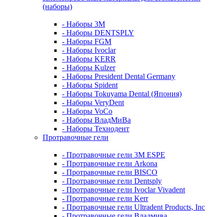
(наборы)
- Наборы 3М
- Наборы DENTSPLY
- Наборы FGM
- Наборы Ivoclar
- Наборы KERR
- Наборы Kulzer
- Наборы President Dental Germany
- Наборы Spident
- Наборы Tokuyama Dental (Япония)
- Наборы VeryDent
- Наборы VoCo
- Наборы ВладМиВа
- Наборы Технодент
Протравочные гели
- Протравочные гели 3М ESPE
- Протравочные гели Arkona
- Протравочные гели BISCO
- Протравочные гели Dentsply
- Протравочные гели Ivoclar Vivadent
- Протравочные гели Kerr
- Протравочные гели Ultradent Products, Inc
- Протравочные гели Владмива