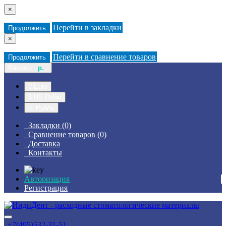
×
Перейти в закладки
Продолжить
×
Перейти в сравнение товаров
Продолжить
Валюта
р.
€ Euro
$ US Dollar
р. Рубль
Закладки (0)
Сравнение товаров (0)
Доставка
Контакты
Авторизация
Регистрация
+7(495)532-31-51