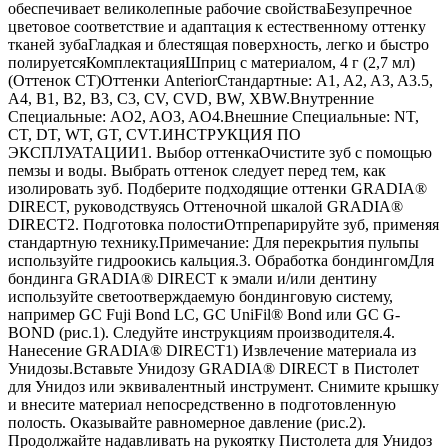
обеспечивает великолепные рабочие свойстваБезупречное
цветовое соответствие и адаптация к естественному оттенку
тканей зубаГладкая и блестящая поверхность, легко и быстро
полируетсяКомплектацияШприц с материалом, 4 г (2,7 мл)
(Оттенок СТ)Оттенки AnteriorСтандартные: A1, A2, A3, A3.5,
A4, B1, B2, B3, C3, CV, CVD, BW, XBW.Внутренние
Специальные: AO2, AO3, AO4.Внешние Специальные: NT,
CT, DT, WT, GT, CVT.ИНСТРУКЦИЯ ПО
ЭКСПЛУАТАЦИИ1. Выбор оттенкаОчистите зуб с помощью
пемзы и воды. Выбрать оттенок следует перед тем, как
изолировать зуб. Подберите подходящие оттенки GRADIA®
DIRECT, руководствуясь Оттеночной шкалой GRADIA®
DIRECT2. Подготовка полостиОтпрепарируйте зуб, применяя
стандартную технику.Примечание: Для перекрытия пульпы
используйте гидроокись кальция.3. Обработка бондингомДля
бондинга GRADIA® DIRECT к эмали и/или дентину
используйте светоотверждаемую бондинговую систему,
например GC Fuji Bond LC, GC UniFil® Bond или GC G-
BOND (рис.1). Следуйте инструкциям производителя.4.
Нанесение GRADIA® DIRECT1) Извлечение материала из
Унидозы.Вставьте Унидозу GRADIA® DIRECT в Пистолет
для Унидоз или эквивалентный инструмент. Снимите крышку
и внесите материал непосредственно в подготовленную
полость. Оказывайте равномерное давление (рис.2).
Продолжайте надавливать на рукоятку Пистолета для Унидоз