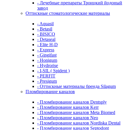
- Лечебные препараты Троицкий йодоный
завод
Оттискные стоматологические материалы
- Aquasil
- Betasil
- BISICO
- Detaseal
- Elite H-D
- Express
- Gingifast
- Honigum
- Hydrorise
- I-SIL ( Spident )
- PERFIT
- Presigum
- Оттискные материалы бренда Silagum
Пломбирование каналов
- Пломбирование каналов Dentsply
- Пломбирование каналов Kerr
- Пломбирование каналов Meta Biomed
- Пломбирование каналов Neo
- Пломбирование каналов Nordiska Dental
- Пломбирование каналов Septodont