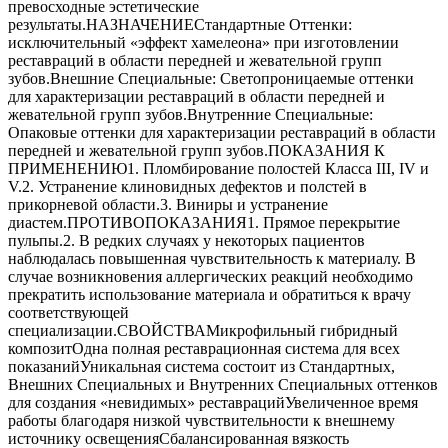
превосходные эстетические
результаты.НАЗНАЧЕНИЕСтандартные Оттенки:
исключительный «эффект хамелеона» при изготовлении
реставраций в области передней и жевательной групп
зубов.Внешние Специальные: Светопроницаемые оттенки
для характеризации реставраций в области передней и
жевательной групп зубов.Внутренние Специальные:
Опаковые оттенки для характеризации реставраций в области
передней и жевательной групп зубов.ПОКАЗАНИЯ К
ПРИМЕНЕНИЮ1. Пломбирование полостей Класса III, IV и
V.2. Устранение клиновидных дефектов и полстей в
прикорневой области.3. Виниры и устранение
диастем.ПРОТИВОПОКАЗАНИЯ1. Прямое перекрытие
пульпы.2. В редких случаях у некоторых пациентов
наблюдалась повышенная чувствительность к материалу. В
случае возникновения аллергических реакций необходимо
прекратить использование материала и обратиться к врачу
соответствующей
специализации.СВОЙСТВАМикрофильный гибридный
композитОдна полная реставрационная система для всех
показанийУникальная система состоит из Стандартных,
Внешних Специальных и Внутренних Специальных оттенков
для создания «невидимых» реставрацийУвеличенное время
работы благодаря низкой чувствительности к внешнему
источнику освещенияСбалансированная вязкость