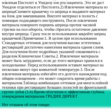
извлекая Пистолет и Унидозу изо рта пациента. Это не даст
Унидозе отделиться от Пистолета.2) Извлечение материала из
шприцаСнимите крышечку со шприца и выдавите материал
на блок для замешивания. Внесите материал в полость с
помощью подходящего инструмента. После извлечения
материала поверните поршень шприца против часовой
стрелки на пол-оборота, чтобы сбросить остаточное давление
внутри шприца. Сразу после использования закройте шприц
крышечкой.Примечание:1. В целом при использовании
Стандартных оттенков для получения высоко эстетичных
реставраций достаточно нанесения материала одним слоем.
Для получения более подробных указаний ознакомьтесь с
разделом Клинические Советы.2. Извлечение материала
может быть затруднено, если до этого материал хранился в
холодильнике. Перед использованием оставьте материал на
несколько минут при комнатной температуре.3. После
извлечения материала избегайте его долгого нахождения под
общим освещением - это может сократить время работы с
материалом.Таблица комбинации оттенков для многослойной
техники при реставрации больших полостей во фронтальной
группе зубов (1-b) Время облучения и эффективная глубина
отверждения материалов ГРАДИЯ ДИРЕКТ
Нет отзывов об этом товаре.