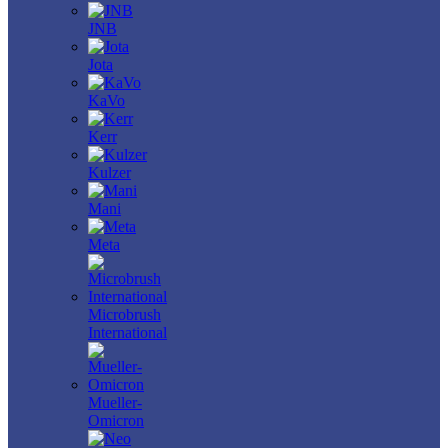
JNB
Jota
KaVo
Kerr
Kulzer
Mani
Meta
Microbrush
International
Mueller-
Omicron