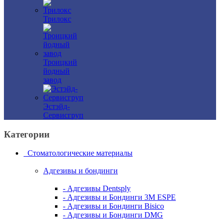
Трилокс
Троицкий
йодный
завод
Эстэйд-
Сервисгруп
Категории
Стоматологические материалы
Адгезивы и бондинги
- Адгезивы Dentsply
- Адгезивы и Бондинги 3M ESPE
- Адгезивы и Бондинги Bisico
- Адгезивы и Бондинги DMG