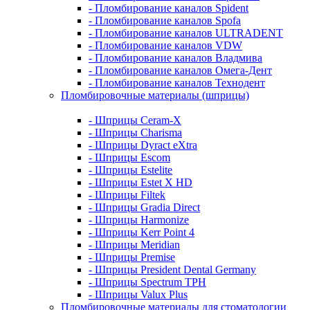
- Пломбирование каналов Spident
- Пломбирование каналов Spofa
- Пломбирование каналов ULTRADENT
- Пломбирование каналов VDW
- Пломбирование каналов Владмива
- Пломбирование каналов Омега-Дент
- Пломбирование каналов Технодент
Пломбировочные материалы (шприцы)
- Шприцы Ceram-X
- Шприцы Charisma
- Шприцы Dyract eXtra
- Шприцы Escom
- Шприцы Estelite
- Шприцы Estet X HD
- Шприцы Filtek
- Шприцы Gradia Direct
- Шприцы Harmonize
- Шприцы Kerr Point 4
- Шприцы Meridian
- Шприцы Premise
- Шприцы President Dental Germany
- Шприцы Spectrum TPH
- Шприцы Valux Plus
Пломбировочные материалы для стоматологии