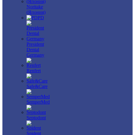
Noritake
(Япония)
PD
President
Dental
Germany
Renfert
Safe&Care
SemperMed
Septodont
Spident