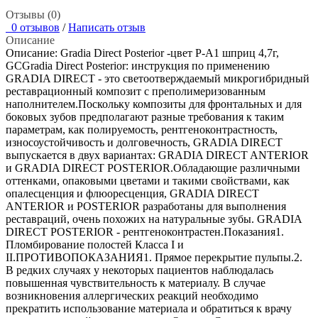
Отзывы (0)
0 отзывов
/
Написать отзыв
Описание
Описание: Gradia Direct Posterior -цвет Р-А1 шприц 4,7г,
GCGradia Direct Posterior: инструкция по применению
GRADIA DIRECT - это светоотверждаемый микрогибридный
реставрационный композит с преполимеризованным
наполнителем.Поскольку композиты для фронтальных и для
боковых зубов предполагают разные требования к таким
параметрам, как полируемость, рентгеноконтрастность,
износоустойчивость и долговечность, GRADIA DIRECT
выпускается в двух вариантах: GRADIA DIRECT ANTERIOR
и GRADIA DIRECT POSTERIOR.Обладающие различными
оттенками, опаковыми цветами и такими свойствами, как
опалесценция и флюоресценция, GRADIA DIRECT
ANTERIOR и POSTERIOR разработаны для выполнения
реставраций, очень похожих на натуральные зубы. GRADIA
DIRECT POSTERIOR - рентгеноконтрастен.Показания1.
Пломбирование полостей Класса I и
II.ПРОТИВОПОКАЗАНИЯ1. Прямое перекрытие пульпы.2.
В редких случаях у некоторых пациентов наблюдалась
повышенная чувствительность к материалу. В случае
возникновения аллергических реакций необходимо
прекратить использование материала и обратиться к врачу