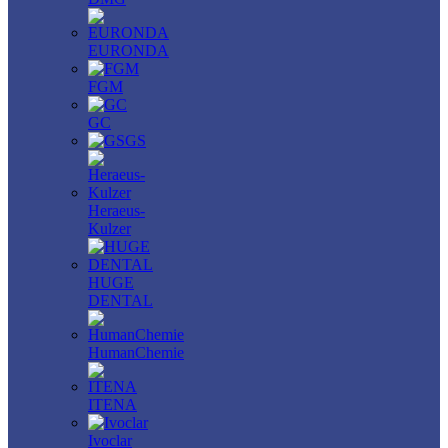
EURONDA
FGM
GC
GS
Heraeus-
Kulzer
HUGE
DENTAL
HumanChemie
ITENA
Ivoclar