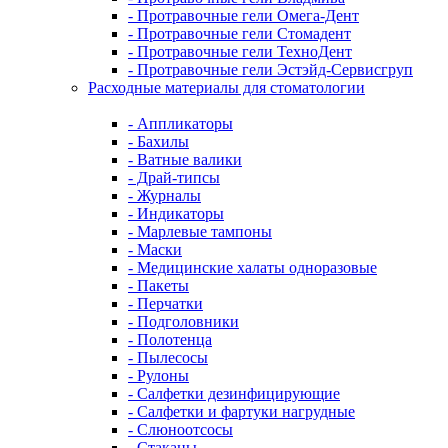
- Протравочные гели Омега-Дент
- Протравочные гели Стомадент
- Протравочные гели ТехноДент
- Протравочные гели Эстэйд-Сервисгруп
Расходные материалы для стоматологии
- Аппликаторы
- Бахилы
- Ватные валики
- Драй-типсы
- Журналы
- Индикаторы
- Марлевые тампоны
- Маски
- Медицинские халаты одноразовые
- Пакеты
- Перчатки
- Подголовники
- Полотенца
- Пылесосы
- Рулоны
- Салфетки дезинфицирующие
- Салфетки и фартуки нагрудные
- Слюноотсосы
- Стаканы