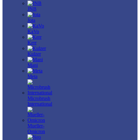
JNB
Jota
KaVo
Kerr
Kulzer
Mani
Meta
Microbrush
International
Mueller-
Omicron