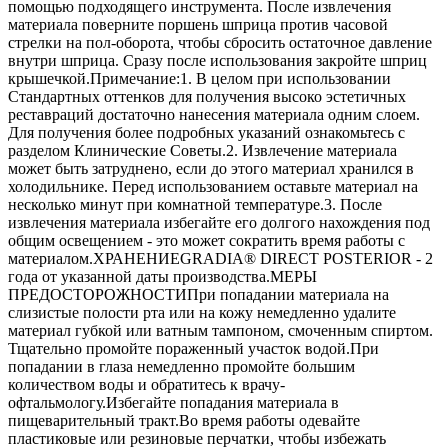
помощью подходящего инструмента. После извлечения
материала поверните поршень шприца против часовой
стрелки на пол-оборота, чтобы сбросить остаточное давление
внутри шприца. Сразу после использования закройте шприц
крышечкой.Примечание:1. В целом при использовании
Стандартных оттенков для получения высоко эстетичных
реставраций достаточно нанесения материала одним слоем.
Для получения более подробных указаний ознакомьтесь с
разделом Клинические Советы.2. Извлечение материала
может быть затруднено, если до этого материал хранился в
холодильнике. Перед использованием оставьте материал на
несколько минут при комнатной температуре.3. После
извлечения материала избегайте его долгого нахождения под
общим освещением - это может сократить время работы с
материалом.ХРАНЕНИЕGRADIA® DIRECT POSTERIOR - 2
года от указанной даты производства.МЕРЫ
ПРЕДОСТОРОЖНОСТИПри попадании материала на
слизистые полости рта или на кожу немедленно удалите
материал губкой или ватным тампоном, смоченным спиртом.
Тщательно промойте пораженный участок водой.При
попадании в глаза немедленно промойте большим
количеством воды и обратитесь к врачу-
офтальмологу.Избегайте попадания материала в
пищеварительный тракт.Во время работы одевайте
пластиковые или резиновые перчатки, чтобы избежать