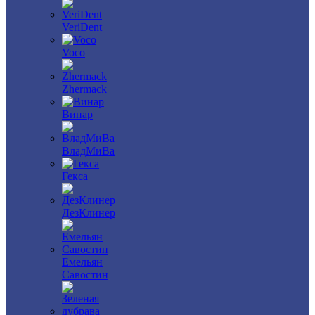
VeriDent
Voco
Zhermack
Винар
ВладМиВа
Гекса
ДезКлинер
Емельян
Савостин