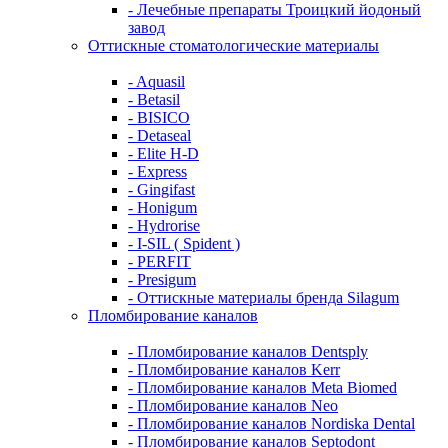
- Лечебные препараты Троицкий йодоный
завод
Оттискные стоматологические материалы
- Aquasil
- Betasil
- BISICO
- Detaseal
- Elite H-D
- Express
- Gingifast
- Honigum
- Hydrorise
- I-SIL ( Spident )
- PERFIT
- Presigum
- Оттискные материалы бренда Silagum
Пломбирование каналов
- Пломбирование каналов Dentsply
- Пломбирование каналов Kerr
- Пломбирование каналов Meta Biomed
- Пломбирование каналов Neo
- Пломбирование каналов Nordiska Dental
- Пломбирование каналов Septodont