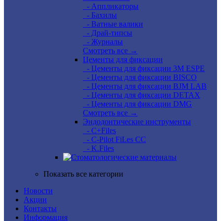
- Аппликаторы
- Бахилы
- Ватные валики
- Драй-типсы
- Журналы
Смотреть все →
Цементы для фиксации
- Цементы для фиксации 3M ESPE
- Цементы для фиксации BISCO
- Цементы для фиксации BJM LAB
- Цементы для фиксации DETAX
- Цементы для фиксации DMG
Смотреть все →
Эндодонтические инструменты
- C+Files
- C-Pilot FiLes CC
- K.Files
Показать все категории
Новости
Акции
Контакты
Информация