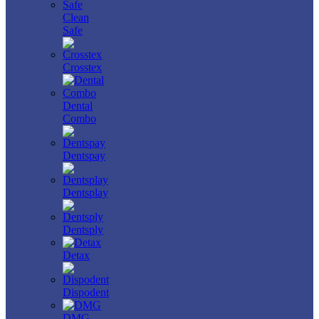
Clean
Safe
Crosstex
Dental
Combo
Dentspay
Dentsplay
Dentsply
Detax
Dispodent
DMG