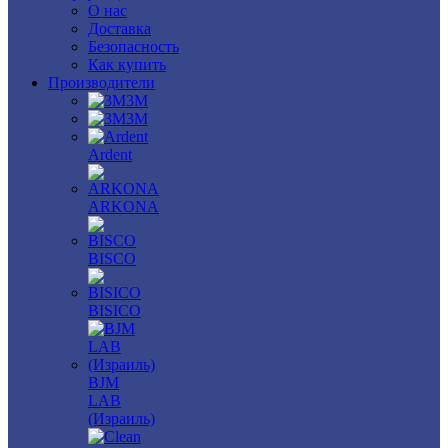
О нас
Доставка
Безопасность
Как купить
Производители
3M
3М
Ardent
ARKONA
BISCO
BISICO
BJM
LAB
(Израиль)