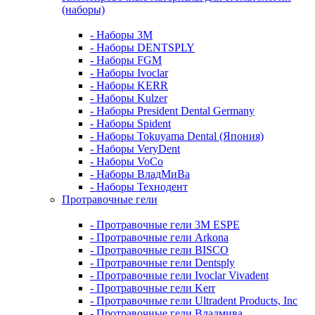
(наборы)
- Наборы 3М
- Наборы DENTSPLY
- Наборы FGM
- Наборы Ivoclar
- Наборы KERR
- Наборы Kulzer
- Наборы President Dental Germany
- Наборы Spident
- Наборы Tokuyama Dental (Япония)
- Наборы VeryDent
- Наборы VoCo
- Наборы ВладМиВа
- Наборы Технодент
Протравочные гели
- Протравочные гели 3М ESPE
- Протравочные гели Arkona
- Протравочные гели BISCO
- Протравочные гели Dentsply
- Протравочные гели Ivoclar Vivadent
- Протравочные гели Kerr
- Протравочные гели Ultradent Products, Inc
- Протравочные гели Владмива