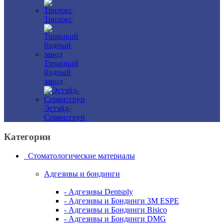
Трилокс
Троицкий
йодный
завод
Эстэйд-
Сервисгруп
Категории
Стоматологические материалы
Адгезивы и бондинги
- Адгезивы Dentsply
- Адгезивы и Бондинги 3M ESPE
- Адгезивы и Бондинги Bisico
- Адгезивы и Бондинги DMG