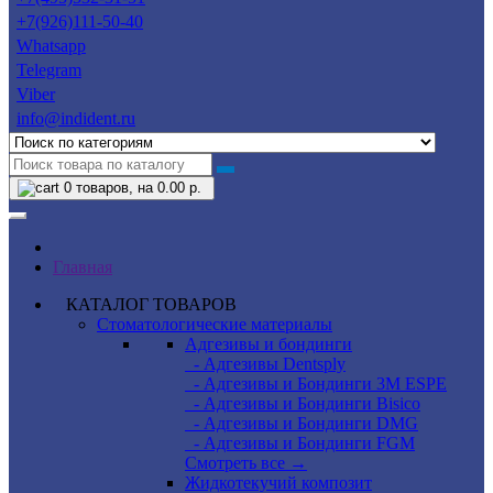
+7(926)111-50-40
Whatsapp
Telegram
Viber
info@indident.ru
0
товаров, на 0.00 р.
Главная
КАТАЛОГ ТОВАРОВ
Стоматологические материалы
Адгезивы и бондинги
- Адгезивы Dentsply
- Адгезивы и Бондинги 3M ESPE
- Адгезивы и Бондинги Bisico
- Адгезивы и Бондинги DMG
- Адгезивы и Бондинги FGM
Смотреть все →
Жидкотекучий композит