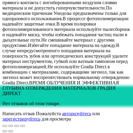
прямого контакта с ингибированными воздухом слоями
материала и не допустить гиперчувствительности.По
медицинским причинам Унидозы предназначены только для
одноразового использования.В процессе фотополимеризации
надевайте защитные очки.В время полировки
фотополимеризованного материала используйте пылесборник
и надевайте маску, чтобы избежать попадания частиц пыли в
дыхательные пути.Не смешивайте материал с другими
продуктами.Избегайте попадание материала на одежду.В
случае непредусмотренного попадания материала на
поверхность зубов или ортопедических конструкций удалите
материал инструментом, губкой или ватным тампоном перед
фотополимеризацией.Не используйте Gradia Direct в
комбинации с материалами, содержащими эвгенол, так как
эвгенол может воспрепятствовать нормальному отверждению
Gradia Direct.ВРЕМЯ ОБЛУЧЕНИЯ И ЭФФЕКТИВНАЯ
ГЛУБИНА ОТВЕРЖДЕНИЯ МАТЕРИАЛОВ ГРАДИЯ
ДИРЕКТ
Нет отзывов об этом товаре.
Написать отзыв
Пожалуйста
авторизуйтесь
или
зарегистрируйтесь
для просмотра