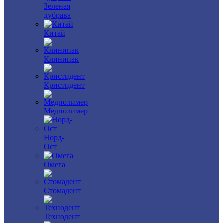
Зеленая
дубрава
Китай
Клинипак
Кристидент
Медполимер
Норд-
Ост
Омега
Стомадент
Технодент