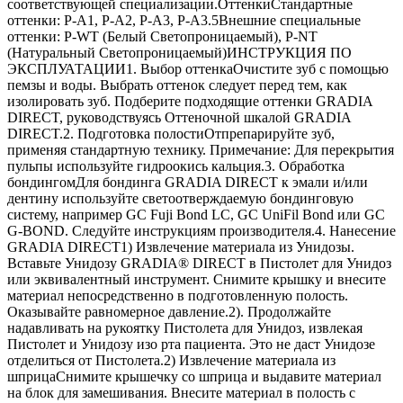
соответствующей специализации.ОттенкиСтандартные
оттенки: Р-А1, Р-А2, Р-А3, Р-А3.5Внешние специальные
оттенки: P-WT (Белый Светопроницаемый), P-NT
(Натуральный Светопроницаемый)ИНСТРУКЦИЯ ПО
ЭКСПЛУАТАЦИИ1. Выбор оттенкаОчистите зуб с помощью
пемзы и воды. Выбрать оттенок следует перед тем, как
изолировать зуб. Подберите подходящие оттенки GRADIA
DIRECT, руководствуясь Оттеночной шкалой GRADIA
DIRECT.2. Подготовка полостиОтпрепарируйте зуб,
применяя стандартную технику. Примечание: Для перекрытия
пульпы используйте гидроокись кальция.3. Обработка
бондингомДля бондинга GRADIA DIRECT к эмали и/или
дентину используйте светоотверждаемую бондинговую
систему, например GC Fuji Bond LC, GC UniFil Bond или GC
G-BOND. Следуйте инструкциям производителя.4. Нанесение
GRADIA DIRECT1) Извлечение материала из Унидозы.
Вставьте Унидозу GRADIA® DIRECT в Пистолет для Унидоз
или эквивалентный инструмент. Снимите крышку и внесите
материал непосредственно в подготовленную полость.
Оказывайте равномерное давление.2). Продолжайте
надавливать на рукоятку Пистолета для Унидоз, извлекая
Пистолет и Унидозу изо рта пациента. Это не даст Унидозе
отделиться от Пистолета.2) Извлечение материала из
шприцаСнимите крышечку со шприца и выдавите материал
на блок для замешивания. Внесите материал в полость с