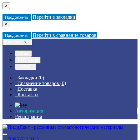
×
Перейти в закладки
Продолжить
×
Перейти в сравнение товаров
Продолжить
Валюта
р.
€ Euro
$ US Dollar
р. Рубль
Закладки (0)
Сравнение товаров (0)
Доставка
Контакты
Авторизация
Регистрация
+7(495)532-31-51