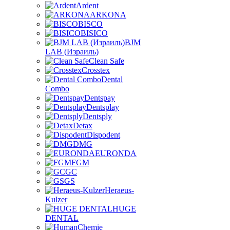
Ardent
ARKONA
BISCO
BISICO
BJM
LAB (Израиль)
Clean Safe
Crosstex
Dental
Combo
Dentspay
Dentsplay
Dentsply
Detax
Dispodent
DMG
EURONDA
FGM
GC
GS
Heraeus-
Kulzer
HUGE
DENTAL