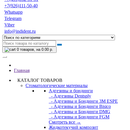
+7(926)111-50-40
Whatsapp
Telegram
Viber
info@indident.ru
0
товаров, на 0.00 р.
Главная
КАТАЛОГ ТОВАРОВ
Стоматологические материалы
Адгезивы и бондинги
- Адгезивы Dentsply
- Адгезивы и Бондинги 3M ESPE
- Адгезивы и Бондинги Bisico
- Адгезивы и Бондинги DMG
- Адгезивы и Бондинги FGM
Смотреть все →
Жидкотекучий композит