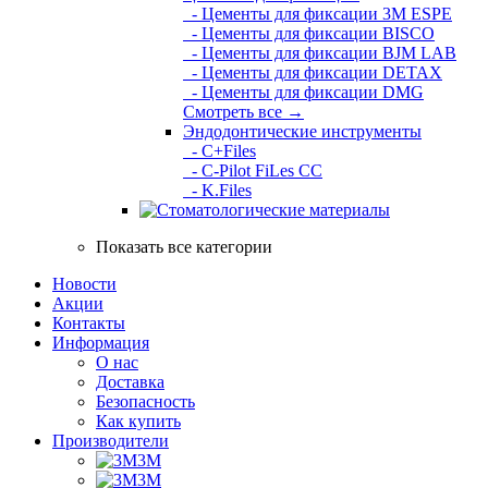
- Цементы для фиксации 3M ESPE
- Цементы для фиксации BISCO
- Цементы для фиксации BJM LAB
- Цементы для фиксации DETAX
- Цементы для фиксации DMG
Смотреть все →
Эндодонтические инструменты
- C+Files
- C-Pilot FiLes CC
- K.Files
Показать все категории
Новости
Акции
Контакты
Информация
О нас
Доставка
Безопасность
Как купить
Производители
3M
3М