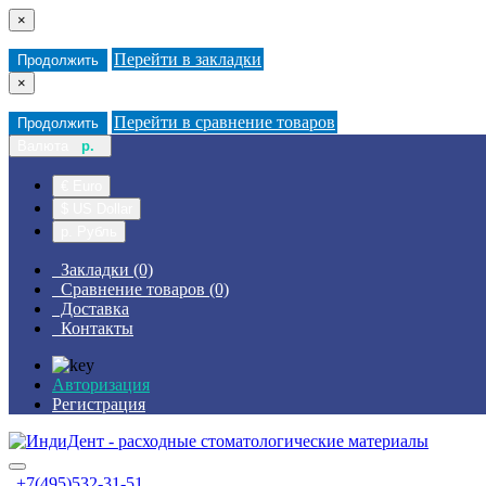
×
Перейти в закладки
Продолжить
×
Перейти в сравнение товаров
Продолжить
Валюта
р.
€ Euro
$ US Dollar
р. Рубль
Закладки (0)
Сравнение товаров (0)
Доставка
Контакты
Авторизация
Регистрация
+7(495)532-31-51