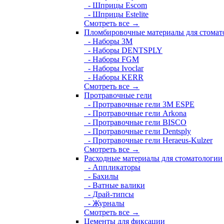
- Шприцы Escom
- Шприцы Estelite
Смотреть все →
Пломбировочные материалы для стомат
- Наборы 3М
- Наборы DENTSPLY
- Наборы FGM
- Наборы Ivoclar
- Наборы KERR
Смотреть все →
Протравочные гели
- Протравочные гели 3М ESPE
- Протравочные гели Arkona
- Протравочные гели BISCO
- Протравочные гели Dentsply
- Протравочные гели Heraeus-Kulzer
Смотреть все →
Расходные материалы для стоматологии
- Аппликаторы
- Бахилы
- Ватные валики
- Драй-типсы
- Журналы
Смотреть все →
Цементы для фиксации