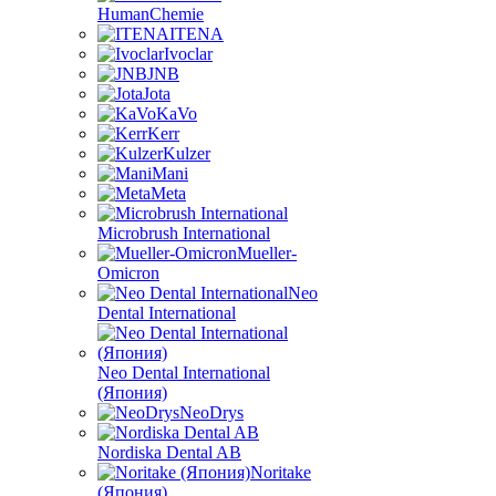
HumanChemie
ITENA
Ivoclar
JNB
Jota
KaVo
Kerr
Kulzer
Mani
Meta
Microbrush International
Mueller-
Omicron
Neo
Dental International
Neo Dental International
(Япония)
NeoDrys
Nordiska Dental AB
Noritake
(Япония)