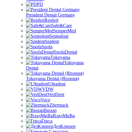
PD
President Dental Germany
Renfert
Safe&Care
SemperMed
Septodont
Spident
Spofa
SpofaDental
Tokuyama
Tokuyama
Dental
Tokuyama Dental (Япония)
Ultradent
VDW
VeriDent
Voco
Zhermack
Винар
ВладМиВа
Гекса
ДезКлинер