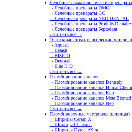
Лечебные стоматологические препарат
- Лечебные препараты DMG
- Лечебные препараты GC
- Лечебные препараты NEO DENTAL
- Лечебные препараты Produits Dentaire
- Лечебные препараты Septodont
Смотреть все →
Оттискные стоматологические материа
- Aquasil
- Betasil
- BISICO
- Detaseal
- Elite H-D
Смотреть все →
Пломбирование каналов
- Пломбирование каналов Dentsply
- Пломбирование каналов HumanChemi
- Пломбирование каналов Kerr
- Пломбирование каналов Meta Biomed
- Пломбирование каналов Neo
Смотреть все →
Пломбировочные материалы (шприцы)
- Шприцы Ceram-X
- Шприцы Charisma
- Шприцы Dyract eXtra