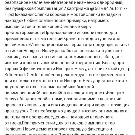
безопасное извлечениеМатериал неизменно однородный,
без пузырьковКомплектация2 картриджа @ 50 мл4 Automix-
TipsПоказанияСлепки коронок и мостовСлепки вкладок и
накладокЛюбые слепки после примерки, например,
имплантатов и телескоповОсновные меры
предосторожностиПредназначено исключительно для
применения в стоматологии!Хранить в недоступном для
детей месте!Инновационный материал для предварительных
оттисковHonigum-Heavy разработан специально для всех
техник двухфазных оттисков и, помимо прочего, обладает
исключительно высокой конечной твердостью. Благодаря
хорошей фиксируемости Honigum-Heavy, авторитетный центр
Brånemark Center особенно рекомендует его к применению
для оттисков с имплантатов.Honigum-Heavy предлагается в
двух вариантах - с нормальной или быстрой
полимеризациейЧрезвычайно высокая твердостьHonigum-
Heavy обладает свойствами, позволяющими с легкостью
прорезать каналы для снятия давления при корректирующих
процедурах.Это необходимо для достижения оптимального
детального воспроизведения с помощью вторичного
оттиска.При применении для оттисков с имплантатов
Honigum-Heavy демонстрирует хорошую фиксацию и