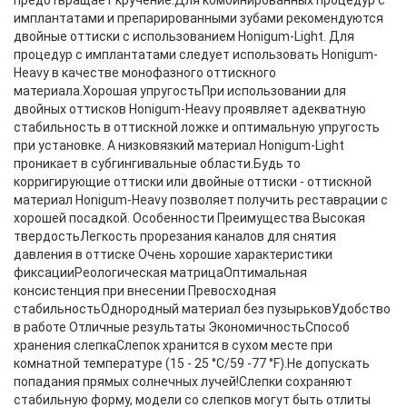
предотвращает кручение.Для комбинированных процедур с
имплантатами и препарированными зубами рекомендуются
двойные оттиски с использованием Honigum-Light. Для
процедур с имплантатами следует использовать Honigum-
Heavy в качестве монофазного оттискного
материала.Хорошая упругостьПри использовании для
двойных оттисков Honigum-Heavy проявляет адекватную
стабильность в оттискной ложке и оптимальную упругость
при установке. А низковязкий материал Honigum-Light
проникает в субгингивальные области.Будь то
корригирующие оттиски или двойные оттиски - оттискной
материал Honigum-Heavy позволяет получить реставрации с
хорошей посадкой. Особенности Преимущества Высокая
твердостьЛегкость прорезания каналов для снятия
давления в оттиске Очень хорошие характеристики
фиксацииРеологическая матрицаОптимальная
консистенция при внесении Превосходная
стабильностьОднородный материал без пузырьковУдобство
в работе Отличные результаты ЭкономичностьСпособ
хранения слепкаСлепок хранится в сухом месте при
комнатной температуре (15 - 25 °C/59 -77 °F).Не допускать
попадания прямых солнечных лучей!Слепки сохраняют
стабильную форму, модели со слепков могут быть отлиты