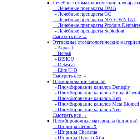
Лечебные стоматологические препарат
- Лечебные препараты DMG
- Лечебные препараты GC
- Лечебные препараты NEO DENTAL
- Лечебные препараты Produits Dentaire
- Лечебные препараты Septodont
Смотреть все →
Оттискные стоматологические материа
- Aquasil
- Betasil
- BISICO
- Detaseal
- Elite H-D
Смотреть все →
Пломбирование каналов
- Пломбирование каналов Dentsply
- Пломбирование каналов HumanChemi
- Пломбирование каналов Kerr
- Пломбирование каналов Meta Biomed
- Пломбирование каналов Neo
Смотреть все →
Пломбировочные материалы (шприцы)
- Шприцы Ceram-X
- Шприцы Charisma
- Шприцы Dyract eXtra