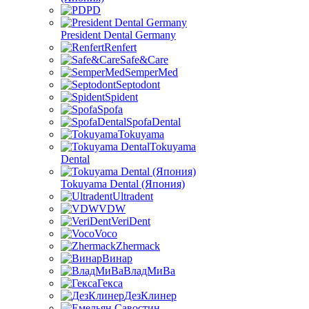
PD
President Dental Germany
Renfert
Safe&Care
SemperMed
Septodont
Spident
Spofa
SpofaDental
Tokuyama
Tokuyama
Dental
Tokuyama Dental (Япония)
Ultradent
VDW
VeriDent
Voco
Zhermack
Винар
ВладМиВа
Гекса
ДезКлинер