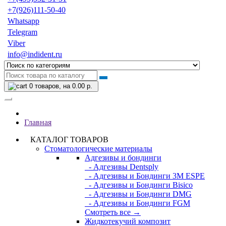
+7(926)111-50-40
Whatsapp
Telegram
Viber
info@indident.ru
0
товаров, на 0.00 р.
Главная
КАТАЛОГ ТОВАРОВ
Стоматологические материалы
Адгезивы и бондинги
- Адгезивы Dentsply
- Адгезивы и Бондинги 3M ESPE
- Адгезивы и Бондинги Bisico
- Адгезивы и Бондинги DMG
- Адгезивы и Бондинги FGM
Смотреть все →
Жидкотекучий композит