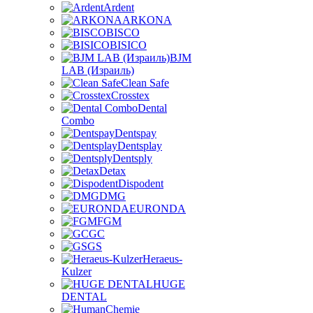
Ardent
ARKONA
BISCO
BISICO
BJM
LAB (Израиль)
Clean Safe
Crosstex
Dental
Combo
Dentspay
Dentsplay
Dentsply
Detax
Dispodent
DMG
EURONDA
FGM
GC
GS
Heraeus-
Kulzer
HUGE
DENTAL