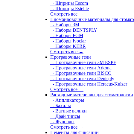
- Шприцы Escom
- Шприцы Estelite
Смотреть все →
Пломбировочные материалы для стомат
- Наборы 3М
- Наборы DENTSPLY
- Наборы FGM
- Наборы Ivoclar
- Наборы KERR
Смотреть все →
Протравочные гели
- Протравочные гели 3М ESPE
- Протравочные гели Arkona
- Протравочные гели BISCO
- Протравочные гели Dentsply
- Протравочные гели Heraeus-Kulzer
Смотреть все →
Расходные материалы для стоматологии
- Аппликаторы
- Бахилы
- Ватные валики
- Драй-типсы
- Журналы
Смотреть все →
Цементы для фиксации