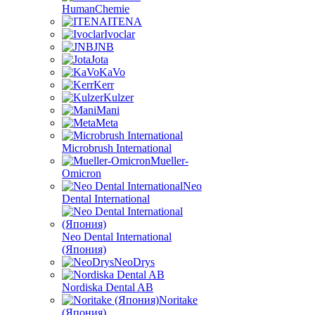
HumanChemie
ITENA
Ivoclar
JNB
Jota
KaVo
Kerr
Kulzer
Mani
Meta
Microbrush International
Mueller-
Omicron
Neo
Dental International
Neo Dental International
(Япония)
NeoDrys
Nordiska Dental AB
Noritake
(Япония)