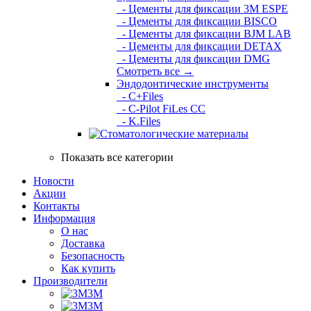
- Цементы для фиксации 3M ESPE
- Цементы для фиксации BISCO
- Цементы для фиксации BJM LAB
- Цементы для фиксации DETAX
- Цементы для фиксации DMG
Смотреть все →
Эндодонтические инструменты
- C+Files
- C-Pilot FiLes CC
- K.Files
Показать все категории
Новости
Акции
Контакты
Информация
О нас
Доставка
Безопасность
Как купить
Производители
3M
3М