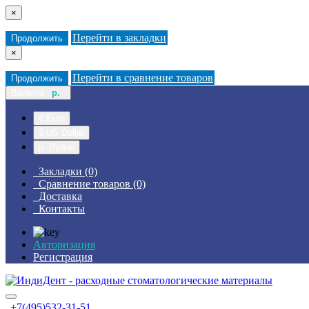
×
Перейти в закладки
Продолжить
×
Перейти в сравнение товаров
Продолжить
Валюта
р.
€ Euro
$ US Dollar
р. Рубль
Закладки (0)
Сравнение товаров (0)
Доставка
Контакты
Авторизация
Регистрация
+7(495)532-31-51