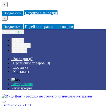
×
Перейти в закладки
Продолжить
×
Перейти в сравнение товаров
Продолжить
Валюта
р.
€ Euro
$ US Dollar
р. Рубль
Закладки (0)
Сравнение товаров (0)
Доставка
Контакты
Авторизация
Регистрация
+7(495)532-31-51