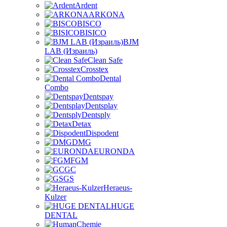
Ardent
ARKONA
BISCO
BISICO
BJM
LAB (Израиль)
Clean Safe
Crosstex
Dental
Combo
Dentspay
Dentsplay
Dentsply
Detax
Dispodent
DMG
EURONDA
FGM
GC
GS
Heraeus-
Kulzer
HUGE
DENTAL