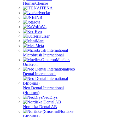
HumanChemie
ITENA
Ivoclar
JNB
Jota
KaVo
Kerr
Kulzer
Mani
Meta
Microbrush International
Mueller-
Omicron
Neo
Dental International
Neo Dental International
(Япония)
NeoDrys
Nordiska Dental AB
Noritake
(Япония)