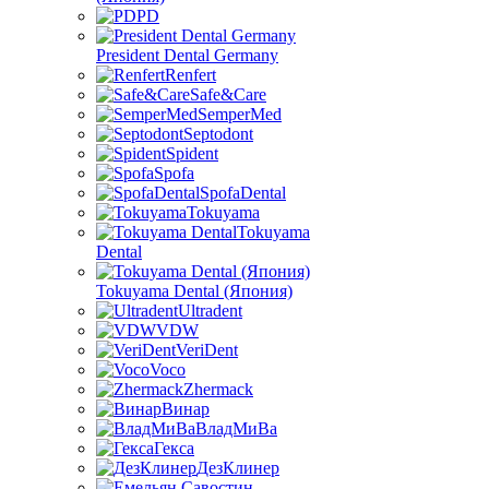
PD
President Dental Germany
Renfert
Safe&Care
SemperMed
Septodont
Spident
Spofa
SpofaDental
Tokuyama
Tokuyama
Dental
Tokuyama Dental (Япония)
Ultradent
VDW
VeriDent
Voco
Zhermack
Винар
ВладМиВа
Гекса
ДезКлинер