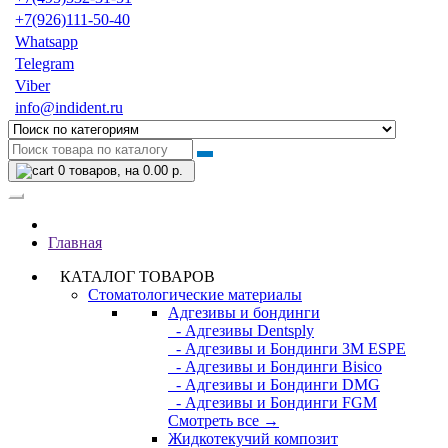
+7(926)111-50-40
Whatsapp
Telegram
Viber
info@indident.ru
0
товаров, на 0.00 р.
Главная
КАТАЛОГ ТОВАРОВ
Стоматологические материалы
Адгезивы и бондинги
- Адгезивы Dentsply
- Адгезивы и Бондинги 3M ESPE
- Адгезивы и Бондинги Bisico
- Адгезивы и Бондинги DMG
- Адгезивы и Бондинги FGM
Смотреть все →
Жидкотекучий композит