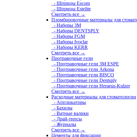
- Шприцы Escom
- Шприцы Estelite
Смотреть все →
Пломбировочные материалы для стомат
- Наборы 3М
- Наборы DENTSPLY
- Наборы FGM
- Наборы Ivoclar
- Наборы KERR
Смотреть все →
Протравочные гели
- Протравочные гели 3М ESPE
- Протравочные гели Arkona
- Протравочные гели BISCO
- Протравочные гели Dentsply
- Протравочные гели Heraeus-Kulzer
Смотреть все →
Расходные материалы для стоматологии
- Аппликаторы
- Бахилы
- Ватные валики
- Драй-типсы
- Журналы
Смотреть все →
Цементы для фиксации