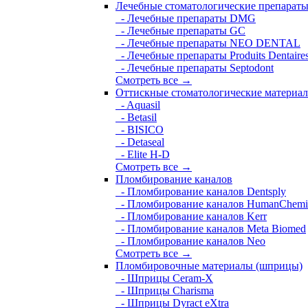
Лечебные стоматологические препарат
- Лечебные препараты DMG
- Лечебные препараты GC
- Лечебные препараты NEO DENTAL
- Лечебные препараты Produits Dentaire
- Лечебные препараты Septodont
Смотреть все →
Оттискные стоматологические материа
- Aquasil
- Betasil
- BISICO
- Detaseal
- Elite H-D
Смотреть все →
Пломбирование каналов
- Пломбирование каналов Dentsply
- Пломбирование каналов HumanChemi
- Пломбирование каналов Kerr
- Пломбирование каналов Meta Biomed
- Пломбирование каналов Neo
Смотреть все →
Пломбировочные материалы (шприцы)
- Шприцы Ceram-X
- Шприцы Charisma
- Шприцы Dyract eXtra