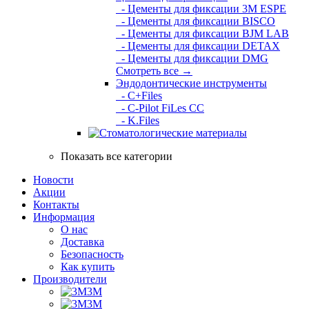
- Цементы для фиксации 3M ESPE
- Цементы для фиксации BISCO
- Цементы для фиксации BJM LAB
- Цементы для фиксации DETAX
- Цементы для фиксации DMG
Смотреть все →
Эндодонтические инструменты
- C+Files
- C-Pilot FiLes CC
- K.Files
Показать все категории
Новости
Акции
Контакты
Информация
О нас
Доставка
Безопасность
Как купить
Производители
3M
3М