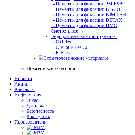
- Цементы для фиксации 3M ESPE
- Цементы для фиксации BISCO
- Цементы для фиксации BJM LAB
- Цементы для фиксации DETAX
- Цементы для фиксации DMG
Смотреть все →
Эндодонтические инструменты
- C+Files
- C-Pilot FiLes CC
- K.Files
Показать все категории
Новости
Акции
Контакты
Информация
О нас
Доставка
Безопасность
Как купить
Производители
3M
3М