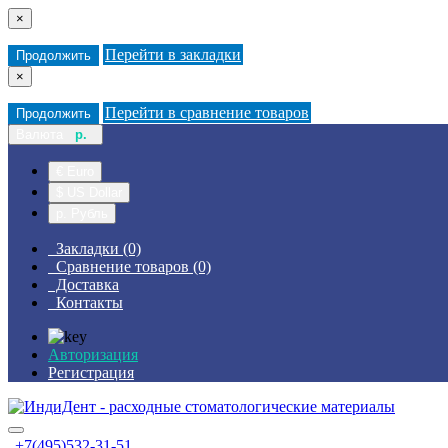
×
Перейти в закладки
Продолжить
×
Перейти в сравнение товаров
Продолжить
Валюта
р.
€ Euro
$ US Dollar
р. Рубль
Закладки (0)
Сравнение товаров (0)
Доставка
Контакты
Авторизация
Регистрация
+7(495)532-31-51