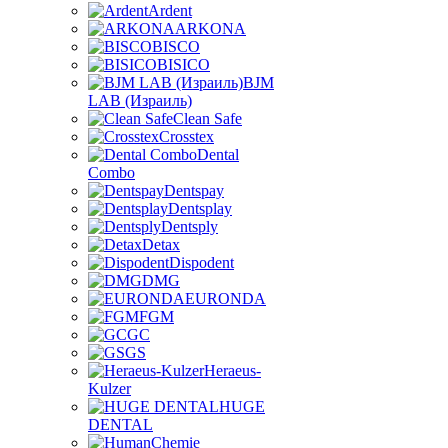
Ardent
ARKONA
BISCO
BISICO
BJM
LAB (Израиль)
Clean Safe
Crosstex
Dental
Combo
Dentspay
Dentsplay
Dentsply
Detax
Dispodent
DMG
EURONDA
FGM
GC
GS
Heraeus-
Kulzer
HUGE
DENTAL