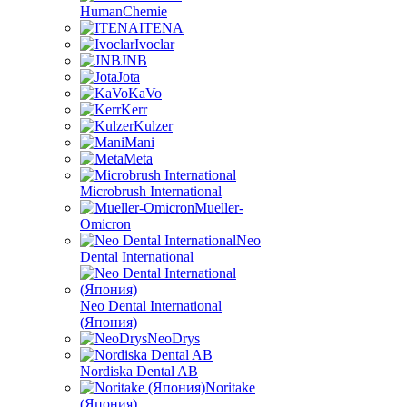
HumanChemie
ITENA
Ivoclar
JNB
Jota
KaVo
Kerr
Kulzer
Mani
Meta
Microbrush International
Mueller-
Omicron
Neo
Dental International
Neo Dental International
(Япония)
NeoDrys
Nordiska Dental AB
Noritake
(Япония)