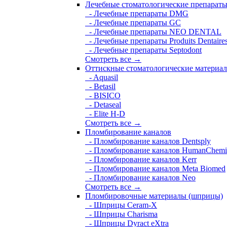
Лечебные стоматологические препарат
- Лечебные препараты DMG
- Лечебные препараты GC
- Лечебные препараты NEO DENTAL
- Лечебные препараты Produits Dentaire
- Лечебные препараты Septodont
Смотреть все →
Оттискные стоматологические материа
- Aquasil
- Betasil
- BISICO
- Detaseal
- Elite H-D
Смотреть все →
Пломбирование каналов
- Пломбирование каналов Dentsply
- Пломбирование каналов HumanChemi
- Пломбирование каналов Kerr
- Пломбирование каналов Meta Biomed
- Пломбирование каналов Neo
Смотреть все →
Пломбировочные материалы (шприцы)
- Шприцы Ceram-X
- Шприцы Charisma
- Шприцы Dyract eXtra