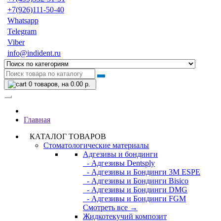
+7(926)111-50-40
Whatsapp
Telegram
Viber
info@indident.ru
0
товаров, на 0.00 р.
Главная
КАТАЛОГ ТОВАРОВ
Стоматологические материалы
Адгезивы и бондинги
- Адгезивы Dentsply
- Адгезивы и Бондинги 3M ESPE
- Адгезивы и Бондинги Bisico
- Адгезивы и Бондинги DMG
- Адгезивы и Бондинги FGM
Смотреть все →
Жидкотекучий композит