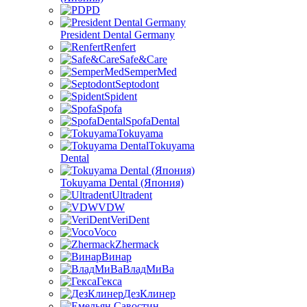
PD
President Dental Germany
Renfert
Safe&Care
SemperMed
Septodont
Spident
Spofa
SpofaDental
Tokuyama
Tokuyama
Dental
Tokuyama Dental (Япония)
Ultradent
VDW
VeriDent
Voco
Zhermack
Винар
ВладМиВа
Гекса
ДезКлинер