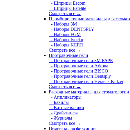
- Шприцы Escom
- Шприцы Estelite
Смотреть все →
Пломбировочные материалы для стомат
- Наборы 3М
- Наборы DENTSPLY
- Наборы FGM
- Наборы Ivoclar
- Наборы KERR
Смотреть все →
Протравочные гели
- Протравочные гели 3М ESPE
- Протравочные гели Arkona
- Протравочные гели BISCO
- Протравочные гели Dentsply
- Протравочные гели Heraeus-Kulzer
Смотреть все →
Расходные материалы для стоматологии
- Аппликаторы
- Бахилы
- Ватные валики
- Драй-типсы
- Журналы
Смотреть все →
Цементы для фиксации