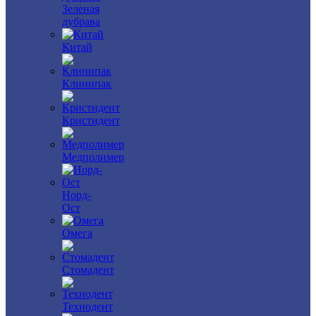
Зеленая
дубрава
Китай
Клинипак
Кристидент
Медполимер
Норд-
Ост
Омега
Стомадент
Технодент