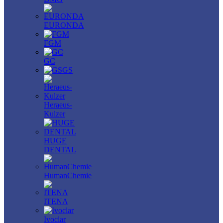
EURONDA
FGM
GC
GS
Heraeus-
Kulzer
HUGE
DENTAL
HumanChemie
ITENA
Ivoclar