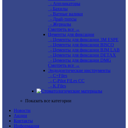
- Аппликаторы
- Бахилы
- Ватные валики
- Драй-типсы
- Журналы
Смотреть все →
Цементы для фиксации
- Цементы для фиксации 3M ESPE
- Цементы для фиксации BISCO
- Цементы для фиксации BJM LAB
- Цементы для фиксации DETAX
- Цементы для фиксации DMG
Смотреть все →
Эндодонтические инструменты
- C+Files
- C-Pilot FiLes CC
- K.Files
Показать все категории
Новости
Акции
Контакты
Информация