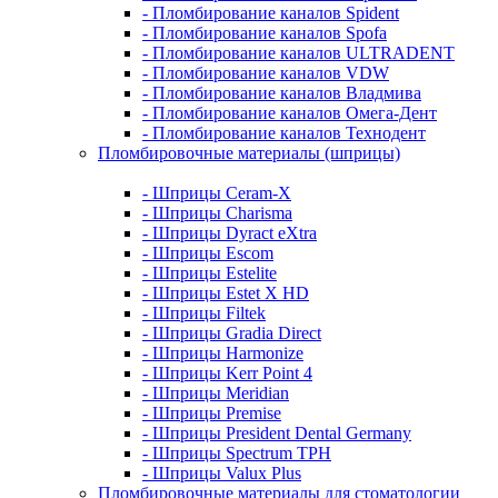
- Пломбирование каналов Spident
- Пломбирование каналов Spofa
- Пломбирование каналов ULTRADENT
- Пломбирование каналов VDW
- Пломбирование каналов Владмива
- Пломбирование каналов Омега-Дент
- Пломбирование каналов Технодент
Пломбировочные материалы (шприцы)
- Шприцы Ceram-X
- Шприцы Charisma
- Шприцы Dyract eXtra
- Шприцы Escom
- Шприцы Estelite
- Шприцы Estet X HD
- Шприцы Filtek
- Шприцы Gradia Direct
- Шприцы Harmonize
- Шприцы Kerr Point 4
- Шприцы Meridian
- Шприцы Premise
- Шприцы President Dental Germany
- Шприцы Spectrum TPH
- Шприцы Valux Plus
Пломбировочные материалы для стоматологии