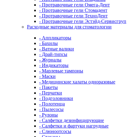
- Протравочные гели Омега-Дент
- Протравочные гели Стомадент
- Протравочные гели ТехноДент
- Протравочные гели Эстэйд-Сервисгруп
Расходные материалы для стоматологии
- Аппликаторы
- Бахилы
- Ватные валики
- Драй-типсы
- Журналы
- Индикаторы
- Марлевые тампоны
- Маски
- Медицинские халаты одноразовые
- Пакеты
- Перчатки
- Подголовники
- Полотенца
- Пылесосы
- Рулоны
- Салфетки дезинфицирующие
- Салфетки и фартуки нагрудные
- Слюноотсосы
- Стаканы