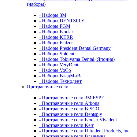
(наборы)
- Наборы 3М
- Наборы DENTSPLY
- Наборы FGM
- Наборы Ivoclar
- Наборы KERR
- Наборы Kulzer
- Наборы President Dental Germany
- Наборы Spident
- Наборы Tokuyama Dental (Япония)
- Наборы VeryDent
- Наборы VoCo
- Наборы ВладМиВа
- Наборы Технодент
Протравочные гели
- Протравочные гели 3М ESPE
- Протравочные гели Arkona
- Протравочные гели BISCO
- Протравочные гели Dentsply
- Протравочные гели Ivoclar Vivadent
- Протравочные гели Kerr
- Протравочные гели Ultradent Products, Inc
- Протравочные гели Владмива