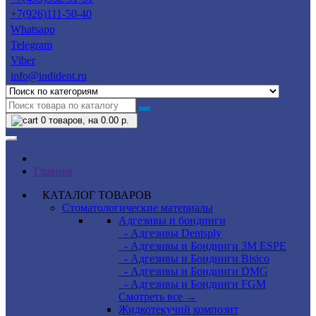
+7(926)111-50-40
Whatsapp
Telegram
Viber
info@indident.ru
0
товаров, на 0.00 р.
Главная
КАТАЛОГ ТОВАРОВ
Стоматологические материалы
Адгезивы и бондинги
- Адгезивы Dentsply
- Адгезивы и Бондинги 3M ESPE
- Адгезивы и Бондинги Bisico
- Адгезивы и Бондинги DMG
- Адгезивы и Бондинги FGM
Смотреть все →
Жидкотекучий композит