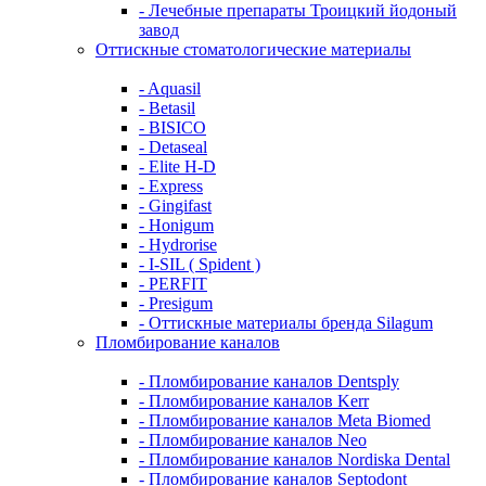
- Лечебные препараты Троицкий йодоный
завод
Оттискные стоматологические материалы
- Aquasil
- Betasil
- BISICO
- Detaseal
- Elite H-D
- Express
- Gingifast
- Honigum
- Hydrorise
- I-SIL ( Spident )
- PERFIT
- Presigum
- Оттискные материалы бренда Silagum
Пломбирование каналов
- Пломбирование каналов Dentsply
- Пломбирование каналов Kerr
- Пломбирование каналов Meta Biomed
- Пломбирование каналов Neo
- Пломбирование каналов Nordiska Dental
- Пломбирование каналов Septodont