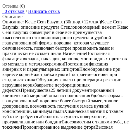
Отзывы (0)
0 отзывов
/
Написать отзыв
Описание
Описание: Ketac Cem Easymix (30г.пор.+12мл.ж.)Ketac Cem
Easymix: описание продукта Стеклоиономерный цемент Ketac
Cem Easymix совмещает в себе все преимущества
классического стеклоиономерного цемента и удобной
гранулированной формы порошка, которая улучшает
смачиваемость, позволяет быстрее производить замес и
практически не создаёт пыли.НазначениеПостоянная
фиксация вкладок, накладок, коронок, мостовидных протезов
из металла и металлокерамикиПостоянная фиксация
анкерных и парапульпарных штифтовПломбирование при
кариесе корняНадстройка культиПостроение основы при
сэндвич-техникеОбтурация канала при операции резекции
верхушки корняЗакрытие перфорационных
дефектовПреимущества25-летний документированный
клинический мировой опыт использованияУдобная форма -
гранулированный порошок: более быстрый замес, точное
дозирование, возможность получения замеса нужной
консистенции, минимум пылиХимическая адгезия к тканям
зуба: не требуется абсолютная сухость поверхности,
протравливание или бондингБиосовместим с тканями зуба, не
токсиченПролонгированное выделение фтораВысокая