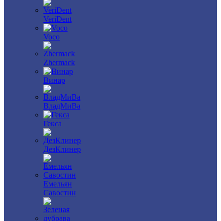
VeriDent
Voco
Zhermack
Винар
ВладМиВа
Гекса
ДезКлинер
Емельян
Савостин