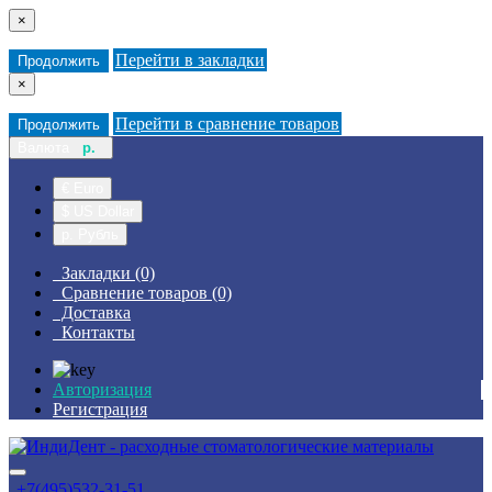
×
Перейти в закладки
Продолжить
×
Перейти в сравнение товаров
Продолжить
Валюта
р.
€ Euro
$ US Dollar
р. Рубль
Закладки (0)
Сравнение товаров (0)
Доставка
Контакты
Авторизация
Регистрация
+7(495)532-31-51