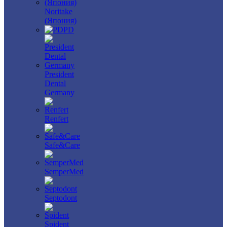
Noritake
(Япония)
PD
President
Dental
Germany
Renfert
Safe&Care
SemperMed
Septodont
Spident