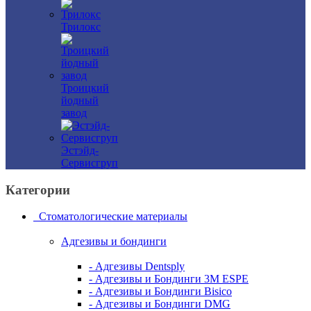
Трилокс
Троицкий
йодный
завод
Эстэйд-
Сервисгруп
Категории
Стоматологические материалы
Адгезивы и бондинги
- Адгезивы Dentsply
- Адгезивы и Бондинги 3M ESPE
- Адгезивы и Бондинги Bisico
- Адгезивы и Бондинги DMG