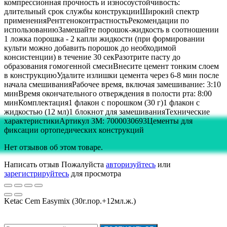
компрессионная прочность и износоустойчивость:
длительный срок службы конструкцииШирокий спектр
примененияРентгеноконтрастностьРекомендации по
использованиюЗамешайте порошок-жидкость в соотношении
1 ложка порошка - 2 капли жидкости (при формировании
культи можно добавить порошок до необходимой
консистенции) в течение 30 секРазотрите пасту до
образования гомогенной смесиВнесите цемент тонким слоем
в конструкциюУдалите излишки цемента через 6-8 мин после
начала смешиванияРабочее время, включая замешивание: 3:10
минВремя окончательного отверждения в полости рта: 8:00
минКомплектация1 флакон с порошком (30 г)1 флакон с
жидкостью (12 мл)1 блокнот для замешиванияТехнические
характеристикиАртикул 3M: 7000030693Цементы для
фиксации ортопедических конструкций
Нет отзывов об этом товаре.
Написать отзыв
Пожалуйста
авторизуйтесь
или
зарегистрируйтесь
для просмотра
Ketac Cem Easymix (30г.пор.+12мл.ж.)
Подписка на новости: