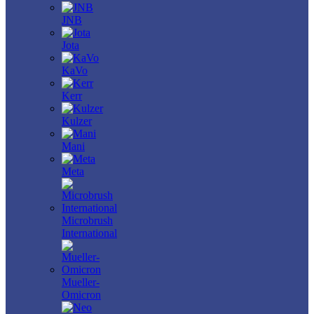
JNB
Jota
KaVo
Kerr
Kulzer
Mani
Meta
Microbrush
International
Mueller-
Omicron