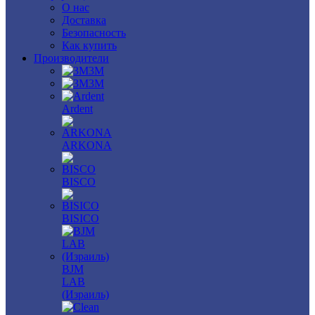
О нас
Доставка
Безопасность
Как купить
Производители
3M
3М
Ardent
ARKONA
BISCO
BISICO
BJM
LAB
(Израиль)