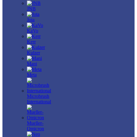
JNB
Jota
KaVo
Kerr
Kulzer
Mani
Meta
Microbrush
International
Mueller-
Omicron