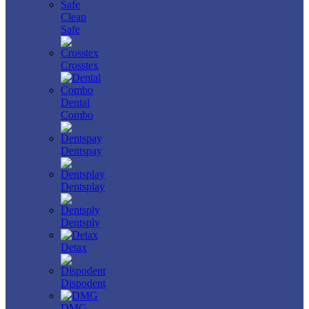
Clean
Safe
Crosstex
Dental
Combo
Dentspay
Dentsplay
Dentsply
Detax
Dispodent
DMG