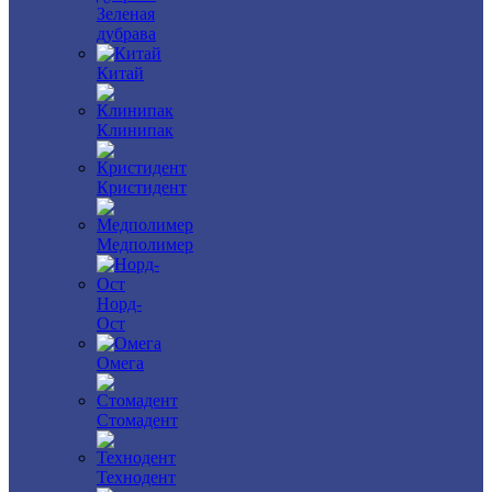
Зеленая
дубрава
Китай
Клинипак
Кристидент
Медполимер
Норд-
Ост
Омега
Стомадент
Технодент