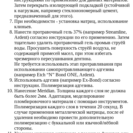
Затем перекрыть изолирующей подкладкой (устойчивой
к нагрузкам, например стеклоиономерный цемент,
предназначенный для этого).
При необходимости - установка матриц, использование
клиньев.
Нанести протравочный гель 37% (например Streamline,
Ardent) согласно инструкции по его применению. Затем
тщательно удалить протравочный гель промыв струёй
воды. Просушить поверхность струёй воздуха, не
содержащей примесей масел, при этом избегать
чрезмерного пересушивания дентина.
Не требуется использовать этап протравливания при
использовании самопротравливающего адгезива
(например Etch “N” Bond ONE, Ardent).
Использовать адгезив (например Ex-Bond) согласно
инструкции. Полимеризация адгезива.
Нанесение Meridian. Толщина каждого слоя не должна
быть более 2мм. Адаптация, моделирование
пломбировочного материаля с помощью инструментов.
Полимеризация каждого слоя в течении 20 секунд. В
случае применения металлической матрицы, после её
удаления необходимо провести дополнительную
полимеризацию с буккальной или язычной/нёбной
стороны.