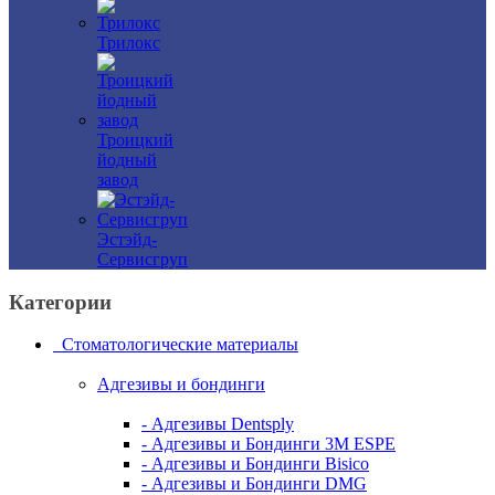
Трилокс
Троицкий
йодный
завод
Эстэйд-
Сервисгруп
Категории
Стоматологические материалы
Адгезивы и бондинги
- Адгезивы Dentsply
- Адгезивы и Бондинги 3M ESPE
- Адгезивы и Бондинги Bisico
- Адгезивы и Бондинги DMG