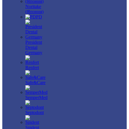
Noritake
(Япония)
PD
President
Dental
Germany
Renfert
Safe&Care
SemperMed
Septodont
Spident