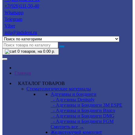
+7(926)111-50-40
Whatsapp
Telegram
Viber
info@indident.ru
0
товаров, на 0.00 р.
Главная
КАТАЛОГ ТОВАРОВ
Стоматологические материалы
Адгезивы и бондинги
- Адгезивы Dentsply
- Адгезивы и Бондинги 3M ESPE
- Адгезивы и Бондинги Bisico
- Адгезивы и Бондинги DMG
- Адгезивы и Бондинги FGM
Смотреть все →
Жидкотекучий композит