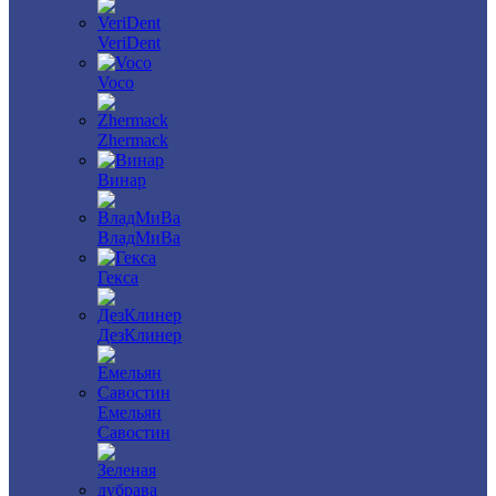
VeriDent
Voco
Zhermack
Винар
ВладМиВа
Гекса
ДезКлинер
Емельян
Савостин