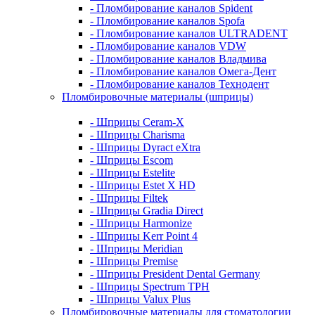
- Пломбирование каналов Spident
- Пломбирование каналов Spofa
- Пломбирование каналов ULTRADENT
- Пломбирование каналов VDW
- Пломбирование каналов Владмива
- Пломбирование каналов Омега-Дент
- Пломбирование каналов Технодент
Пломбировочные материалы (шприцы)
- Шприцы Ceram-X
- Шприцы Charisma
- Шприцы Dyract eXtra
- Шприцы Escom
- Шприцы Estelite
- Шприцы Estet X HD
- Шприцы Filtek
- Шприцы Gradia Direct
- Шприцы Harmonize
- Шприцы Kerr Point 4
- Шприцы Meridian
- Шприцы Premise
- Шприцы President Dental Germany
- Шприцы Spectrum TPH
- Шприцы Valux Plus
Пломбировочные материалы для стоматологии