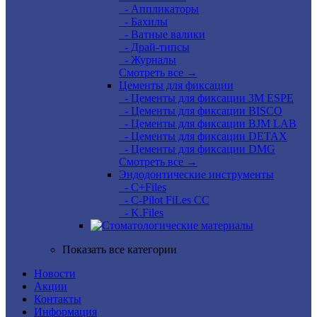
- Аппликаторы
- Бахилы
- Ватные валики
- Драй-типсы
- Журналы
Смотреть все →
Цементы для фиксации
- Цементы для фиксации 3M ESPE
- Цементы для фиксации BISCO
- Цементы для фиксации BJM LAB
- Цементы для фиксации DETAX
- Цементы для фиксации DMG
Смотреть все →
Эндодонтические инструменты
- C+Files
- C-Pilot FiLes CC
- K.Files
Показать все категории
Новости
Акции
Контакты
Информация