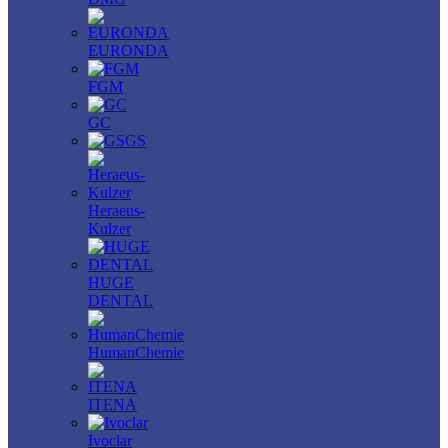
EURONDA
FGM
GC
GS
Heraeus-
Kulzer
HUGE
DENTAL
HumanChemie
ITENA
Ivoclar