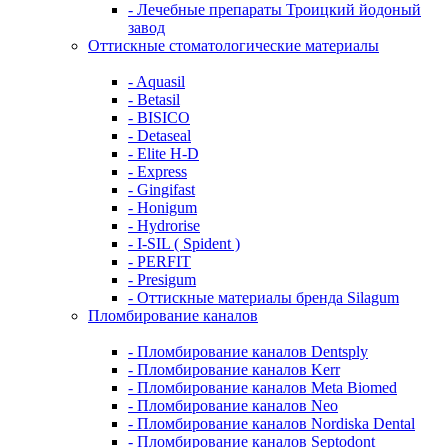
- Лечебные препараты Троицкий йодоный
завод
Оттискные стоматологические материалы
- Aquasil
- Betasil
- BISICO
- Detaseal
- Elite H-D
- Express
- Gingifast
- Honigum
- Hydrorise
- I-SIL ( Spident )
- PERFIT
- Presigum
- Оттискные материалы бренда Silagum
Пломбирование каналов
- Пломбирование каналов Dentsply
- Пломбирование каналов Kerr
- Пломбирование каналов Meta Biomed
- Пломбирование каналов Neo
- Пломбирование каналов Nordiska Dental
- Пломбирование каналов Septodont