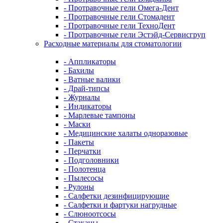
- Протравочные гели Омега-Дент
- Протравочные гели Стомадент
- Протравочные гели ТехноДент
- Протравочные гели Эстэйд-Сервисгруп
Расходные материалы для стоматологии
- Аппликаторы
- Бахилы
- Ватные валики
- Драй-типсы
- Журналы
- Индикаторы
- Марлевые тампоны
- Маски
- Медицинские халаты одноразовые
- Пакеты
- Перчатки
- Подголовники
- Полотенца
- Пылесосы
- Рулоны
- Салфетки дезинфицирующие
- Салфетки и фартуки нагрудные
- Слюноотсосы
- Стаканы