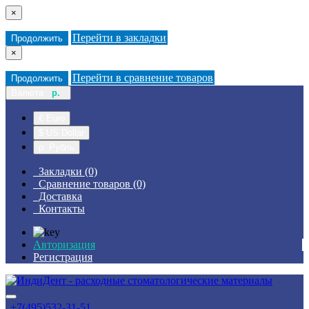
×
Перейти в закладки
Продолжить
×
Перейти в сравнение товаров
Продолжить
Валюта
р.
€ Euro
$ US Dollar
р. Рубль
Закладки (0)
Сравнение товаров (0)
Доставка
Контакты
Авторизация
Регистрация
+7(495)532-31-51