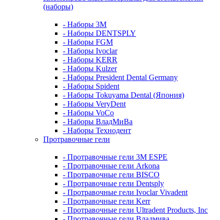
(наборы)
- Наборы 3М
- Наборы DENTSPLY
- Наборы FGM
- Наборы Ivoclar
- Наборы KERR
- Наборы Kulzer
- Наборы President Dental Germany
- Наборы Spident
- Наборы Tokuyama Dental (Япония)
- Наборы VeryDent
- Наборы VoCo
- Наборы ВладМиВа
- Наборы Технодент
Протравочные гели
- Протравочные гели 3М ESPE
- Протравочные гели Arkona
- Протравочные гели BISCO
- Протравочные гели Dentsply
- Протравочные гели Ivoclar Vivadent
- Протравочные гели Kerr
- Протравочные гели Ultradent Products, Inc
- Протравочные гели Владмива