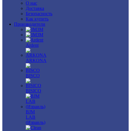
О нас
Доставка
Безопасность
Как купить
Производители
3M
3М
Ardent
ARKONA
BISCO
BISICO
BJM
LAB
(Израиль)