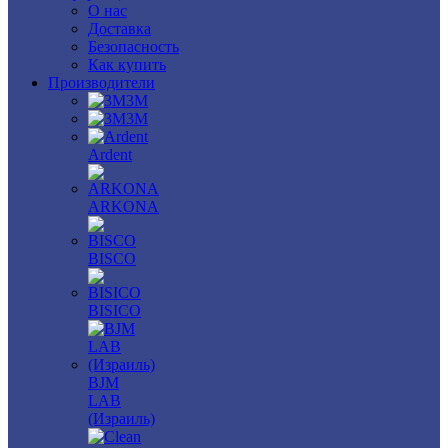
О нас
Доставка
Безопасность
Как купить
Производители
3M
3М
Ardent
ARKONA
BISCO
BISICO
BJM
LAB
(Израиль)