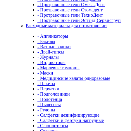
- Протравочные гели Омега-Дент
- Протравочные гели Стомадент
- Протравочные гели ТехноДент
- Протравочные гели Эстэйд-Сервисгруп
Расходные материалы для стоматологии
- Аппликаторы
- Бахилы
- Ватные валики
- Драй-типсы
- Журналы
- Индикаторы
- Марлевые тампоны
- Маски
- Медицинские халаты одноразовые
- Пакеты
- Перчатки
- Подголовники
- Полотенца
- Пылесосы
- Рулоны
- Салфетки дезинфицирующие
- Салфетки и фартуки нагрудные
- Слюноотсосы
- Стаканы