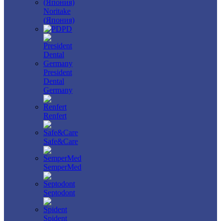
Noritake
(Япония)
PD
President
Dental
Germany
Renfert
Safe&Care
SemperMed
Septodont
Spident