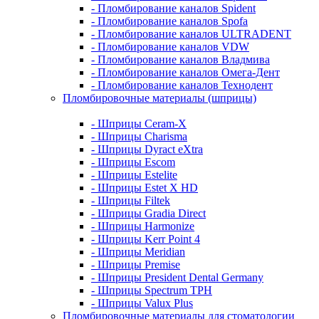
- Пломбирование каналов Spident
- Пломбирование каналов Spofa
- Пломбирование каналов ULTRADENT
- Пломбирование каналов VDW
- Пломбирование каналов Владмива
- Пломбирование каналов Омега-Дент
- Пломбирование каналов Технодент
Пломбировочные материалы (шприцы)
- Шприцы Ceram-X
- Шприцы Charisma
- Шприцы Dyract eXtra
- Шприцы Escom
- Шприцы Estelite
- Шприцы Estet X HD
- Шприцы Filtek
- Шприцы Gradia Direct
- Шприцы Harmonize
- Шприцы Kerr Point 4
- Шприцы Meridian
- Шприцы Premise
- Шприцы President Dental Germany
- Шприцы Spectrum TPH
- Шприцы Valux Plus
Пломбировочные материалы для стоматологии