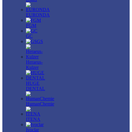
EURONDA
FGM
GC
GS
Heraeus-
Kulzer
HUGE
DENTAL
HumanChemie
ITENA
Ivoclar