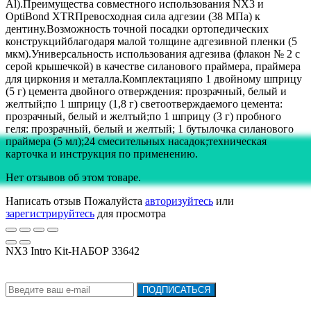
Al).Преимущества совместного использования NX3 и
OptiBond XTRПревосходная сила адгезии (38 МПа) к
дентину.Возможность точной посадки ортопедических
конструкцийблагодаря малой толщине адгезивной пленки (5
мкм).Универсальность использования адгезива (флакон № 2 с
серой крышечкой) в качестве силанового праймера, праймера
для циркония и металла.Комплектацияпо 1 двойному шприцу
(5 г) цемента двойного отверждения: прозрачный, белый и
желтый;по 1 шприцу (1,8 г) светоотверждаемого цемента:
прозрачный, белый и желтый;по 1 шприцу (3 г) пробного
геля: прозрачный, белый и желтый; 1 бутылочка силанового
праймера (5 мл);24 смесительных насадок;техническая
карточка и инструкция по применению.
Нет отзывов об этом товаре.
Написать отзыв
Пожалуйста
авторизуйтесь
или
зарегистрируйтесь
для просмотра
NX3 Intro Kit-НАБОР 33642
Подписка на новости:
ПОДПИСАТЬСЯ