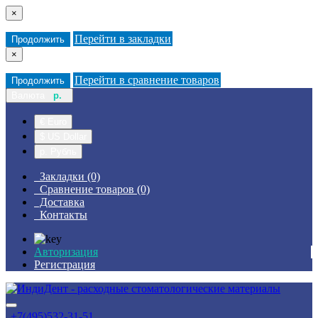
×
Перейти в закладки
Продолжить
×
Перейти в сравнение товаров
Продолжить
Валюта
р.
€ Euro
$ US Dollar
р. Рубль
Закладки (0)
Сравнение товаров (0)
Доставка
Контакты
Авторизация
Регистрация
+7(495)532-31-51