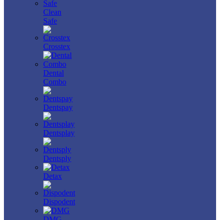
Clean
Safe
Crosstex
Dental
Combo
Dentspay
Dentsplay
Dentsply
Detax
Dispodent
DMG