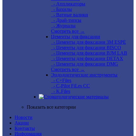
- Аппликаторы
- Бахилы
- Ватные валики
- Драй-типсы
- Журналы
Смотреть все →
Цементы для фиксации
- Цементы для фиксации 3M ESPE
- Цементы для фиксации BISCO
- Цементы для фиксации BJM LAB
- Цементы для фиксации DETAX
- Цементы для фиксации DMG
Смотреть все →
Эндодонтические инструменты
- C+Files
- C-Pilot FiLes CC
- K.Files
Показать все категории
Новости
Акции
Контакты
Информация