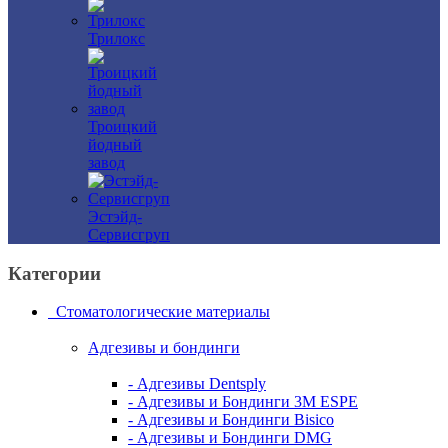
Трилокс
Троицкий
йодный
завод
Эстэйд-
Сервисгруп
Категории
Стоматологические материалы
Адгезивы и бондинги
- Адгезивы Dentsply
- Адгезивы и Бондинги 3M ESPE
- Адгезивы и Бондинги Bisico
- Адгезивы и Бондинги DMG