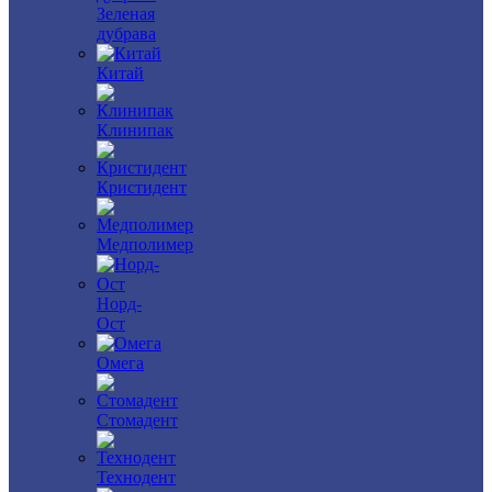
Зеленая
дубрава
Китай
Клинипак
Кристидент
Медполимер
Норд-
Ост
Омега
Стомадент
Технодент