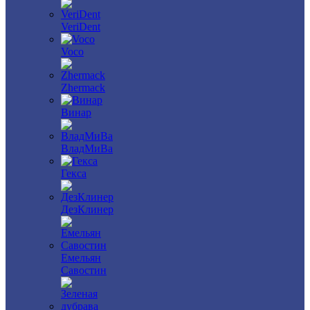
VeriDent
Voco
Zhermack
Винар
ВладМиВа
Гекса
ДезКлинер
Емельян
Савостин