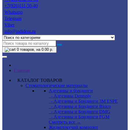
+7(926)111-50-40
Whatsapp
Telegram
Viber
info@indident.ru
0
товаров, на 0.00 р.
Главная
КАТАЛОГ ТОВАРОВ
Стоматологические материалы
Адгезивы и бондинги
- Адгезивы Dentsply
- Адгезивы и Бондинги 3M ESPE
- Адгезивы и Бондинги Bisico
- Адгезивы и Бондинги DMG
- Адгезивы и Бондинги FGM
Смотреть все →
Жидкотекучий композит