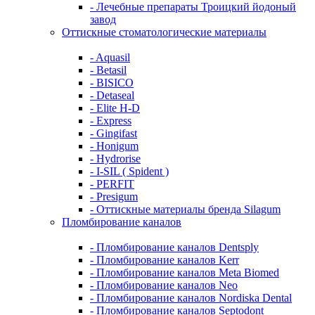
- Лечебные препараты Троицкий йодоный
завод
Оттискные стоматологические материалы
- Aquasil
- Betasil
- BISICO
- Detaseal
- Elite H-D
- Express
- Gingifast
- Honigum
- Hydrorise
- I-SIL ( Spident )
- PERFIT
- Presigum
- Оттискные материалы бренда Silagum
Пломбирование каналов
- Пломбирование каналов Dentsply
- Пломбирование каналов Kerr
- Пломбирование каналов Meta Biomed
- Пломбирование каналов Neo
- Пломбирование каналов Nordiska Dental
- Пломбирование каналов Septodont