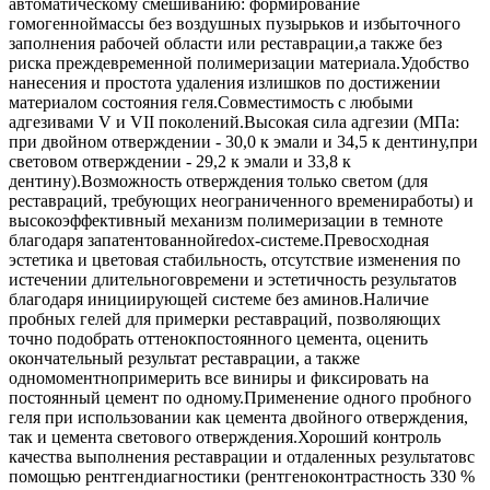
автоматическому смешиванию: формирование
гомогенноймассы без воздушных пузырьков и избыточного
заполнения рабочей области или реставрации,а также без
риска преждевременной полимеризации материала.Удобство
нанесения и простота удаления излишков по достижении
материалом состояния геля.Совместимость с любыми
адгезивами V и VII поколений.Высокая сила адгезии (МПа:
при двойном отверждении - 30,0 к эмали и 34,5 к дентину,при
световом отверждении - 29,2 к эмали и 33,8 к
дентину).Возможность отверждения только светом (для
реставраций, требующих неограниченного времениработы) и
высокоэффективный механизм полимеризации в темноте
благодаря запатентованнойredox-системе.Превосходная
эстетика и цветовая стабильность, отсутствие изменения по
истечении длительноговремени и эстетичность результатов
благодаря инициирующей системе без аминов.Наличие
пробных гелей для примерки реставраций, позволяющих
точно подобрать оттенокпостоянного цемента, оценить
окончательный результат реставрации, а также
одномоментнопримерить все виниры и фиксировать на
постоянный цемент по одному.Применение одного пробного
геля при использовании как цемента двойного отверждения,
так и цемента светового отверждения.Хороший контроль
качества выполнения реставрации и отдаленных результатовс
помощью рентгендиагностики (рентгеноконтрастность 330 %