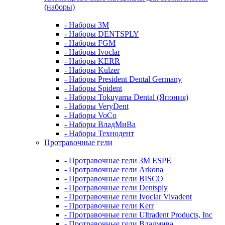
(наборы)
- Наборы 3М
- Наборы DENTSPLY
- Наборы FGM
- Наборы Ivoclar
- Наборы KERR
- Наборы Kulzer
- Наборы President Dental Germany
- Наборы Spident
- Наборы Tokuyama Dental (Япония)
- Наборы VeryDent
- Наборы VoCo
- Наборы ВладМиВа
- Наборы Технодент
Протравочные гели
- Протравочные гели 3М ESPE
- Протравочные гели Arkona
- Протравочные гели BISCO
- Протравочные гели Dentsply
- Протравочные гели Ivoclar Vivadent
- Протравочные гели Kerr
- Протравочные гели Ultradent Products, Inc
- Протравочные гели Владмива