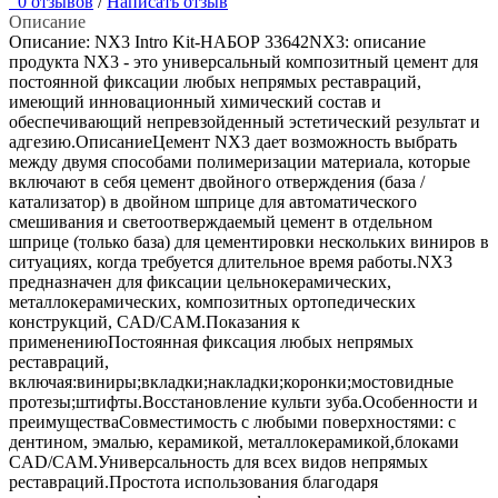
0 отзывов
/
Написать отзыв
Описание
Описание: NX3 Intro Kit-НАБОР 33642NX3: описание
продукта NX3 - это универсальный композитный цемент для
постоянной фиксации любых непрямых реставраций,
имеющий инновационный химический состав и
обеспечивающий непревзойденный эстетический результат и
адгезию.ОписаниеЦемент NX3 дает возможность выбрать
между двумя способами полимеризации материала, которые
включают в себя цемент двойного отверждения (база /
катализатор) в двойном шприце для автоматического
смешивания и светоотверждаемый цемент в отдельном
шприце (только база) для цементировки нескольких виниров в
ситуациях, когда требуется длительное время работы.NX3
предназначен для фиксации цельнокерамических,
металлокерамических, композитных ортопедических
конструкций, CAD/CAM.Показания к
применениюПостоянная фиксация любых непрямых
реставраций,
включая:виниры;вкладки;накладки;коронки;мостовидные
протезы;штифты.Восстановление культи зуба.Особенности и
преимуществаCовместимость с любыми поверхностями: с
дентином, эмалью, керамикой, металлокерамикой,блоками
CAD/CAM.Универсальность для всех видов непрямых
реставраций.Простота использования благодаря