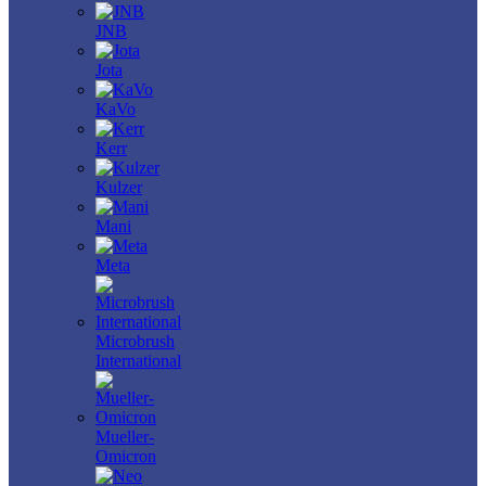
JNB
Jota
KaVo
Kerr
Kulzer
Mani
Meta
Microbrush
International
Mueller-
Omicron