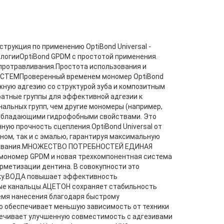
инструкция по применению OptiBond Universal -
логииOptiBond GPDM с простотой применения.
 протравливания.Простота использования и
СТЕМПроверенный временем мономер OptiBond
жную адгезию со структурой зуба и композитным
атные группы для эффективной адгезии к
альных групп, чем другие мономеры (например,
 обладающими гидрофобными свойствами. Это
ую прочность сцепления.OptiBond Universal от
ном, так и с эмалью, гарантируя максимальную
авливания.МНОЖЕСТВО ПОТРЕБНОСТЕЙ ЕДИНАЯ
 мономер GPDM и новая трехкомпонентная система
рметизации дентина. В совокупности это
ику.ВОДА повышает эффективность
ные канальцы.АЦЕТОН сохраняет стабильность
емя нанесения благодаря быстрому
о обеспечивает меньшую зависимость от техники
спечивает улучшенную совместимость с адгезивами