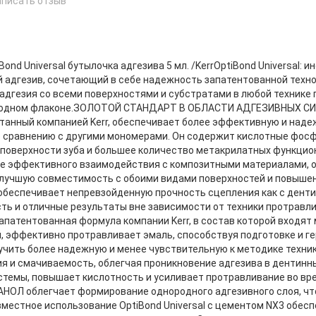
аписать отзыв
е
Bond Universal бутылочка адгезива 5 мл. /KerrOptiBond Universal: 
 адгезив, сочетающий в себе надежность запатентованной техно
адгезия со всеми поверхностями и субстратами в любой технике
 одном флаконе.ЗОЛОТОЙ СТАНДАРТ В ОБЛАСТИ АДГЕЗИВНЫХ СИ
танный компанией Kerr, обеспечивает более эффективную и наде
 сравнению с другими мономерами. Он содержит кислотные фосф
поверхности зуба и большее количество метакрилатных функцион
ее эффективного взаимодействия с композитными материалами,
лучшую совместимость с обоими видами поверхностей и повышенн
 обеспечивает непревзойденную прочность сцепления как с денти
сть и отличные результаты вне зависимости от техники протр
атентованная формула компании Kerr, в состав которой входят
, эффективно протравливает эмаль, способствуя подготовке и ге
учить более надежную и менее чувствительную к методике техн
я и смачиваемость, облегчая проникновение адгезива в дентин
стемы, повышает кислотность и усиливает протравливание во вр
НОЛ облегчает формирование однородного адгезивного слоя, чт
вместное использование OptiBond Universal с цементом NX3 обе