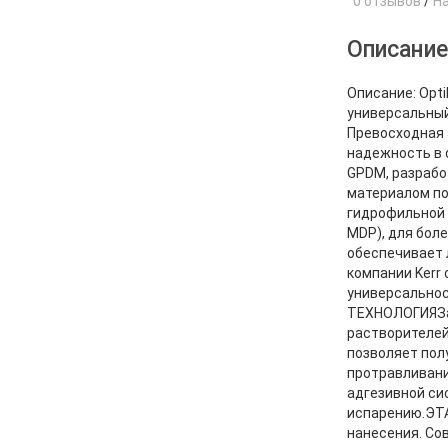
0 отзывов
/
Н
Описани
Описание: Opti
универсальный
Превосходная 
надежность в
GPDM, разрабо
материалом по
гидрофильной 
MDP), для бол
обеспечивает 
компании Kerr
универсально
ТЕХНОЛОГИЯЗап
растворителей
позволяет пол
протравливани
адгезивной си
испарению.ЭТА
нанесения. Со