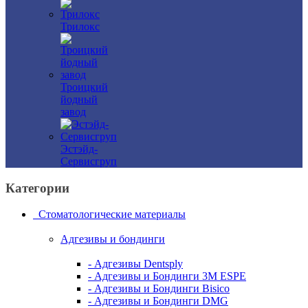
Трилокс
Троицкий
йодный
завод
Эстэйд-
Сервисгруп
Категории
Стоматологические материалы
Адгезивы и бондинги
- Адгезивы Dentsply
- Адгезивы и Бондинги 3M ESPE
- Адгезивы и Бондинги Bisico
- Адгезивы и Бондинги DMG