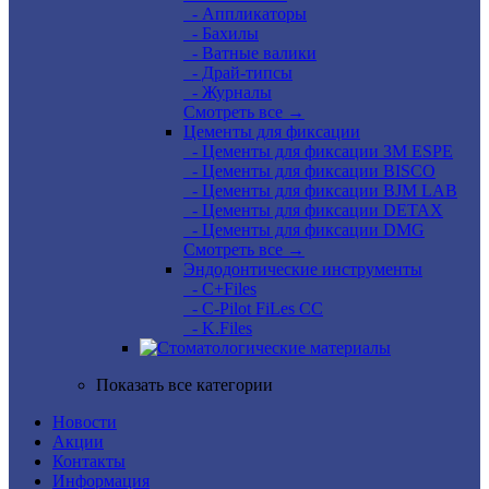
- Аппликаторы
- Бахилы
- Ватные валики
- Драй-типсы
- Журналы
Смотреть все →
Цементы для фиксации
- Цементы для фиксации 3M ESPE
- Цементы для фиксации BISCO
- Цементы для фиксации BJM LAB
- Цементы для фиксации DETAX
- Цементы для фиксации DMG
Смотреть все →
Эндодонтические инструменты
- C+Files
- C-Pilot FiLes CC
- K.Files
Показать все категории
Новости
Акции
Контакты
Информация