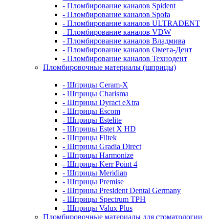
- Пломбирование каналов Spident
- Пломбирование каналов Spofa
- Пломбирование каналов ULTRADENT
- Пломбирование каналов VDW
- Пломбирование каналов Владмива
- Пломбирование каналов Омега-Дент
- Пломбирование каналов Технодент
Пломбировочные материалы (шприцы)
- Шприцы Ceram-X
- Шприцы Charisma
- Шприцы Dyract eXtra
- Шприцы Escom
- Шприцы Estelite
- Шприцы Estet X HD
- Шприцы Filtek
- Шприцы Gradia Direct
- Шприцы Harmonize
- Шприцы Kerr Point 4
- Шприцы Meridian
- Шприцы Premise
- Шприцы President Dental Germany
- Шприцы Spectrum TPH
- Шприцы Valux Plus
Пломбировочные материалы для стоматологии