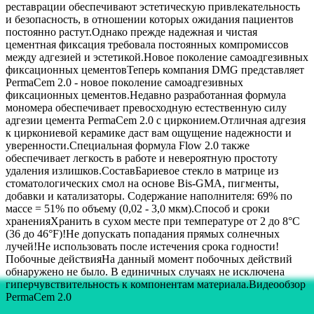
реставрации обеспечивают эстетическую привлекательность
и безопасность, в отношении которых ожидания пациентов
постоянно растут.Однако прежде надежная и чистая
цементная фиксация требовала постоянных компромиссов
между адгезией и эстетикой.Новое поколение самоадгезивных
фиксационных цементовТеперь компания DMG представляет
PermaCem 2.0 - новое поколение самоадгезивных
фиксационных цементов.Недавно разработанная формула
мономера обеспечивает превосходную естественную силу
адгезии цемента PermaCem 2.0 с цирконием.Отличная адгезия
к циркониевой керамике даст вам ощущение надежности и
уверенности.Специальная формула Flow 2.0 также
обеспечивает легкость в работе и невероятную простоту
удаления излишков.СоставБариевое стекло в матрице из
стоматологических смол на основе Bis-GMA, пигменты,
добавки и катализаторы. Содержание наполнителя: 69% по
массе = 51% по объему (0,02 - 3,0 мкм).Способ и сроки
храненияХранить в сухом месте при температуре от 2 до 8°C
(36 до 46°F)!Не допускать попадания прямых солнечных
лучей!Не использовать после истечения срока годности!
Побочные действияНа данный момент побочных действий
обнаружено не было. В единичных случаях не исключена
гиперчувствительность к компонентам материала.Видеообзор
PermaCem 2.0