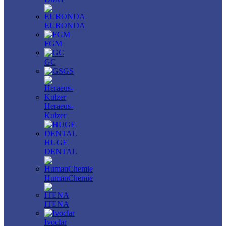
EURONDA
FGM
GC
GS
Heraeus-
Kulzer
HUGE
DENTAL
HumanChemie
ITENA
Ivoclar