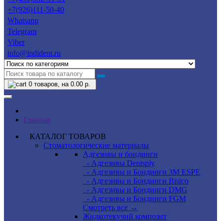
+7(926)111-50-40
Whatsapp
Telegram
Viber
info@indident.ru
0
товаров, на 0.00 р.
Главная
КАТАЛОГ ТОВАРОВ
Стоматологические материалы
Адгезивы и бондинги
- Адгезивы Dentsply
- Адгезивы и Бондинги 3M ESPE
- Адгезивы и Бондинги Bisico
- Адгезивы и Бондинги DMG
- Адгезивы и Бондинги FGM
Смотреть все →
Жидкотекучий композит