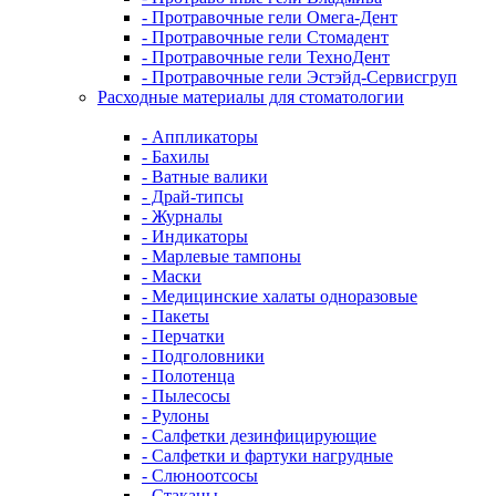
- Протравочные гели Омега-Дент
- Протравочные гели Стомадент
- Протравочные гели ТехноДент
- Протравочные гели Эстэйд-Сервисгруп
Расходные материалы для стоматологии
- Аппликаторы
- Бахилы
- Ватные валики
- Драй-типсы
- Журналы
- Индикаторы
- Марлевые тампоны
- Маски
- Медицинские халаты одноразовые
- Пакеты
- Перчатки
- Подголовники
- Полотенца
- Пылесосы
- Рулоны
- Салфетки дезинфицирующие
- Салфетки и фартуки нагрудные
- Слюноотсосы
- Стаканы