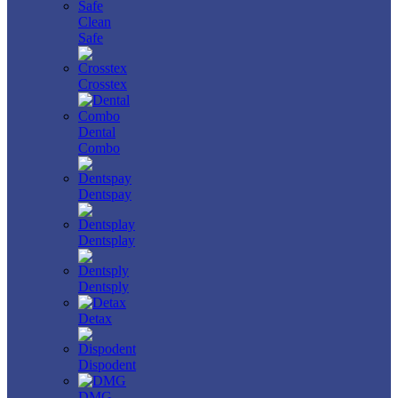
Clean
Safe
Crosstex
Dental
Combo
Dentspay
Dentsplay
Dentsply
Detax
Dispodent
DMG