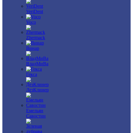
VeriDent
Voco
Zhermack
Винар
ВладМиВа
Гекса
ДезКлинер
Емельян
Савостин