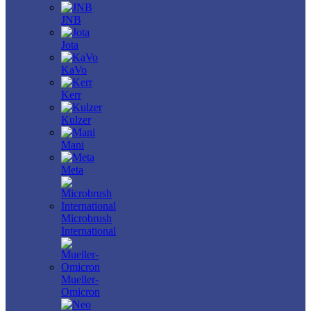
JNB
Jota
KaVo
Kerr
Kulzer
Mani
Meta
Microbrush
International
Mueller-
Omicron