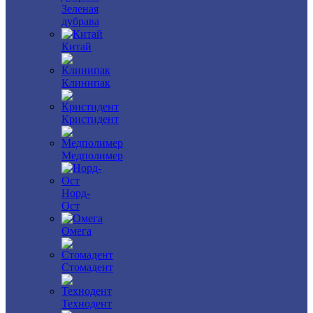
Зеленая
дубрава
Китай
Клинипак
Кристидент
Медполимер
Норд-
Ост
Омега
Стомадент
Технодент