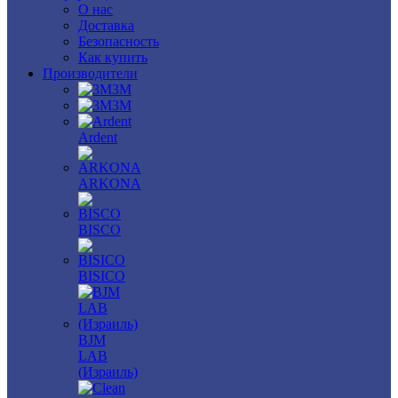
О нас
Доставка
Безопасность
Как купить
Производители
3M
3М
Ardent
ARKONA
BISCO
BISICO
BJM
LAB
(Израиль)