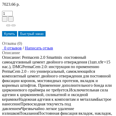
7023.66 р.
Купить
Быстрый заказ
Отзывы (0)
0 отзывов
/
Написать отзыв
Описание
Описание: Permacem 2.0 Smartmix -постоянный
самоадгезивный цемент двойного отверждения (1шп.х9г+15
нас.), DMGPermaCem 2.0: инструкция по применению
PermaCem 2.0 - это универсальный, самоклеющийся
композитный цемент двойного отверждения для постоянной
фиксации коронок, мостовидных протезов, вкладок и
корневых штифтов. Применение дополнительного бонда или
циркониевого праймера не требуется.Исключительная сила
адгезии к циркониевой, силикатной и оксидной
керамикеНадежная адгезия к композитам и металламБыстрое
нанесениеПревосходная текучесть под
давлениемЧрезвычайно легкое удаление
излишковПоказанияПостоянная фиксация вкладок, накладок,