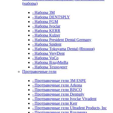
(наборы)
- Наборы 3М
- Наборы DENTSPLY
- Наборы FGM
- Наборы Ivoclar
- Наборы KERR
- Наборы Kulzer
- Наборы President Dental Germany
- Наборы Spident
- Наборы Tokuyama Dental (Япония)
- Наборы VeryDent
- Наборы VoCo
- Наборы ВладМиВа
- Наборы Технодент
Протравочные гели
- Протравочные гели 3М ESPE
- Протравочные гели Arkona
- Протравочные гели BISCO
- Протравочные гели Dentsply
- Протравочные гели Ivoclar Vivadent
- Протравочные гели Kerr
- Протравочные гели Ultradent Products, Inc
- Протравочные гели Владмива