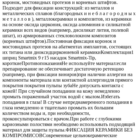
коронок, мостовидных протезов и корневых штифтов.
Подходит для фиксации конструкций: из металлов и
металлических сплавов (благородных и н е б л а г о р о д н ы х
м е т а л л о в ), металлокерамики и композитов, из керамики
на основе оксида циркония, оксида алюминия и силикатной
керамики всех видов (например, дисиликат лития, полевой
шпат), из армированных стекловолокном композитов
(корневых штифтов).Постоянная фиксация коронок и
мостовидных протезов на абатментах имплантов, состоящих
их титана или диоксидциркониевой керамикиКомплектация1
шприц Smartmix 9 г15 насадок Smartmix-Tip,
короткиеПротивопоказанияНе используйте материал:если
препарирование не обеспечивает достаточную ретенцию
(например, при фиксации виниров)при наличии аллергии на
компоненты материала или контактной аллергиидля прямого
покрытия покрытия пульпы зубаНе допускать контакта с
кожей! При случайном попадании на кожу немедленно
промыть пораженный участок водой с мылом.Избегать
попадания в глаза! В случае непреднамеренного попадания в
глаза немедленно и тщательно промыть их большим
количеством воды и, при необходимости,
проконсультироваться с врачом.При работе с глубокими
кариозными полостями необходимо использовать подходящий
материал для защиты пульпы.ФИКСАЦИЯ КЕРАМИКИ БЕЗ
КОМПРОМИСОВСовременные цельнокерамические