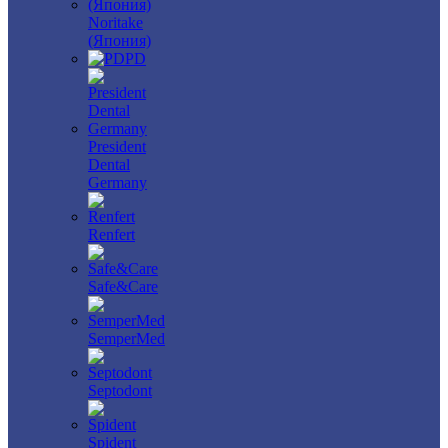
Noritake
(Япония)
PD
President
Dental
Germany
Renfert
Safe&Care
SemperMed
Septodont
Spident