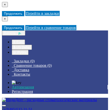
×
Перейти в закладки
Продолжить
×
Перейти в сравнение товаров
Продолжить
Валюта
р.
€ Euro
$ US Dollar
р. Рубль
Закладки (0)
Сравнение товаров (0)
Доставка
Контакты
Авторизация
Регистрация
+7(495)532-31-51