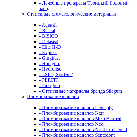
- Лечебные препараты Троицкий йодоный
завод
Оттискные стоматологические материалы
- Aquasil
- Betasil
- BISICO
- Detaseal
- Elite H-D
- Express
- Gingifast
- Honigum
- Hydrorise
- I-SIL ( Spident )
- PERFIT
- Presigum
- Оттискные материалы бренда Silagum
Пломбирование каналов
- Пломбирование каналов Dentsply
- Пломбирование каналов Kerr
- Пломбирование каналов Meta Biomed
- Пломбирование каналов Neo
- Пломбирование каналов Nordiska Dental
- Пломбирование каналов Septodont