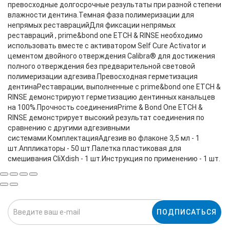
превосходные долгосрочные результаты при разной степени
влажности дентина.Темная фаза полимеризации для
непрямых реставрацийДля фиксации непрямых
реставраций , prime&bond one ETCH & RINSE необходимо
использовать вместе с активатором Self Cure Activator и
цементом двойного отверждения Calibra® для достижения
полного отверждения без предварительной световой
полимеризации адгезива.Превосходная герметизация
дентинаРеставрации, выполненные с prime&bond one ETCH &
RINSE демонстрируют герметизацию дентинных канальцев
на 100%.Прочность соединенияPrime & Bond One ETCH &
RINSE демонстрирует высокий результат соединения по
сравнению с другими адгезивными
системами.КомплектацияАдгезив во флаконе 3,5 мл - 1
шт.Аппликаторы - 50 шт.Палетка пластиковая для
смешивания CliXdish - 1 шт.Инструкция по применению - 1 шт.
ПОДПИСАТЬСЯ