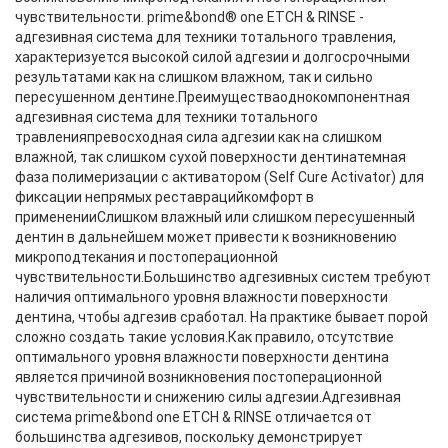
чувствительности. prime&bond® one ETCH & RINSE -
адгезивная система для техники тотального травления,
характеризуется высокой силой адгезии и долгосрочными
результатами как на слишком влажном, так и сильно
пересушенном дентине.Преимуществаоднокомпонентная
адгезивная система для техники тотального
травленияпревосходная сила адгезии как на слишком
влажной, так слишком сухой поверхности дентинатемная
фаза полимеризации с активатором (Self Cure Activator) для
фиксации непрямых реставрацийкомфорт в
примененииСлишком влажный или слишком пересушенный
дентин в дальнейшем может привести к возникновению
микроподтекания и постоперационной
чувствительности.Большинство адгезивных систем требуют
наличия оптимального уровня влажности поверхности
дентина, чтобы адгезив сработал. На практике бывает порой
сложно создать такие условия.Как правило, отсутствие
оптимального уровня влажности поверхности дентина
является причиной возникновения постоперационной
чувствительности и снижению силы адгезии.Адгезивная
система prime&bond one ETCH & RINSE отличается от
большинства адгезивов, поскольку демонстрирует