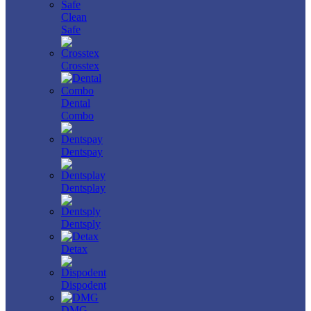
Clean
Safe
Crosstex
Dental
Combo
Dentspay
Dentsplay
Dentsply
Detax
Dispodent
DMG