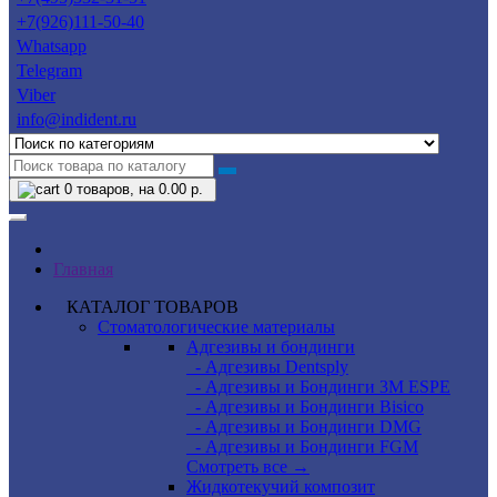
+7(926)111-50-40
Whatsapp
Telegram
Viber
info@indident.ru
0
товаров, на 0.00 р.
Главная
КАТАЛОГ ТОВАРОВ
Стоматологические материалы
Адгезивы и бондинги
- Адгезивы Dentsply
- Адгезивы и Бондинги 3M ESPE
- Адгезивы и Бондинги Bisico
- Адгезивы и Бондинги DMG
- Адгезивы и Бондинги FGM
Смотреть все →
Жидкотекучий композит