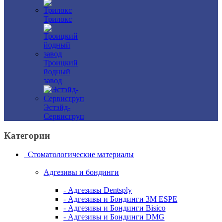
Трилокс
Троицкий
йодный
завод
Эстэйд-
Сервисгруп
Категории
Стоматологические материалы
Адгезивы и бондинги
- Адгезивы Dentsply
- Адгезивы и Бондинги 3M ESPE
- Адгезивы и Бондинги Bisico
- Адгезивы и Бондинги DMG