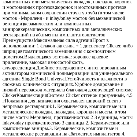
композитных или металлических вкладок, накладок, коронок
и мостовидных протезов;коронок и мостовидных протезов
при минимальном сохранении структур зуба (в том числе
мостов «Мэриленд» и inlay/onlay мостов без механической
ретенции)керамических или композитных
винировкерамических, композитных или металлических
реставраций на абатменты имплантатовштифтов
ПреимуществаМаксимальная сила адгезииПрост в
использовании: 1 флакон адгезива + 1 диспенсер Clicker, либо
шприц автоматического замешивания с композитным
цементом.Выдающаяся эстетика: хорошее краевое
прилегание, высокая износостойкость,
флуоресценция.Двойное отверждение с интегрированным
активатором химической полимеризации для универсального
адгезива Single Bond Universal.Устойчивость к влажности в
сложных клинических ситуациях.Удобное дозирование и
низкий перерасход материала благодаря дозирующей системе
ClickerКомплектацияСистема Clicker оттенок прозрачный, 4,5
гПоказания для назначения охватывает широкий спектр
непрямых реставраций:1. Керамические, композитные или
металлические вкладки, накладки, коронки и мосты, в том
числе мосты Мериленд, протяженностью 2-3 единицы, мосты
inlay/onlay протяженностью 3 единицы.2. Керамические или
композитные виниры.3. Керамические, композитные и
металлические реставрации на абатментах имплантатов.4.