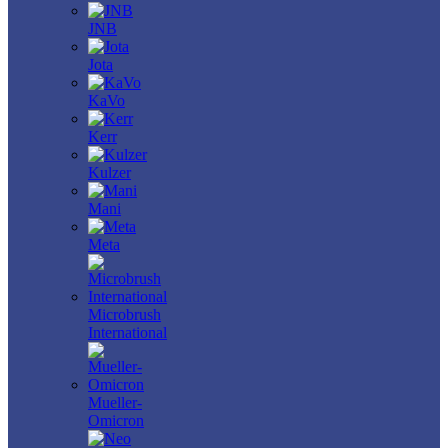
JNB
Jota
KaVo
Kerr
Kulzer
Mani
Meta
Microbrush
International
Mueller-
Omicron