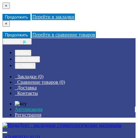
×
Перейти в закладки
Продолжить
×
Перейти в сравнение товаров
Продолжить
Валюта
р.
€ Euro
$ US Dollar
р. Рубль
Закладки (0)
Сравнение товаров (0)
Доставка
Контакты
Авторизация
Регистрация
+7(495)532-31-51