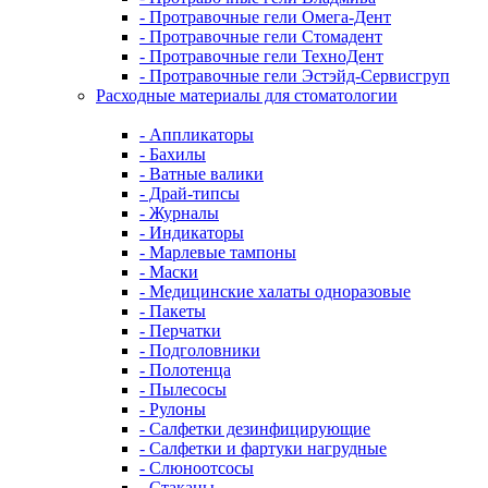
- Протравочные гели Омега-Дент
- Протравочные гели Стомадент
- Протравочные гели ТехноДент
- Протравочные гели Эстэйд-Сервисгруп
Расходные материалы для стоматологии
- Аппликаторы
- Бахилы
- Ватные валики
- Драй-типсы
- Журналы
- Индикаторы
- Марлевые тампоны
- Маски
- Медицинские халаты одноразовые
- Пакеты
- Перчатки
- Подголовники
- Полотенца
- Пылесосы
- Рулоны
- Салфетки дезинфицирующие
- Салфетки и фартуки нагрудные
- Слюноотсосы
- Стаканы