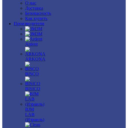
О нас
Доставка
Безопасность
Как купить
Производители
3M
3М
Ardent
ARKONA
BISCO
BISICO
BJM
LAB
(Израиль)