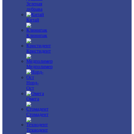
Зеленая
дубрава
Китай
Клинипак
Кристидент
Медполимер
Норд-
Ост
Омега
Стомадент
Технодент