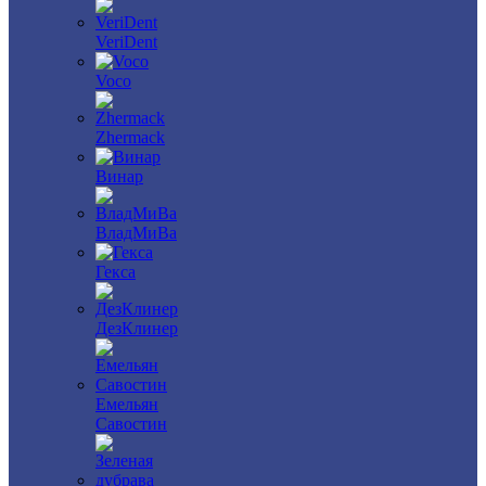
VeriDent
Voco
Zhermack
Винар
ВладМиВа
Гекса
ДезКлинер
Емельян
Савостин