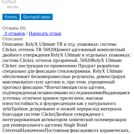
Купить
Быстрый заказ
Отзывы (0)
0 отзывов
/
Написать отзыв
Описание
Описание: RelyX Ultimate TR в отд. упаковках: система
Clicker, оттенок TR 56920Цемент адгезивный композитный
двойного отверждения RelyX Ultimate в отдельных упаковках:
система Clicker, оттенок прозрачный, 56920RelyX Ultimate
Clicker: инструкция по применению Продукт разработан
специально для фиксации стеклокерамики. RelyX Ultimate
обеспечивает бескомпромиссные результаты, демонстрируя
максимальную силу адгезии и, при этом, упрощенный
протокол фиксации.*Впечатляющая сила адгезии,
подтвержденная независимыми исследованиямиВыдающаяся
эстетика: отличное краевое прилегание, высокая
изностостойкость и флуоресценция как у натурального
зубаУдобное дозирование и низкий перерасход материала
благодаря системе ClickerДвойное отверждение с
интегрированным активатором химической полимеризации
для универсального адгезива Single Bond
UniversalНазначениеПостоянная фиксациявсех керамических,