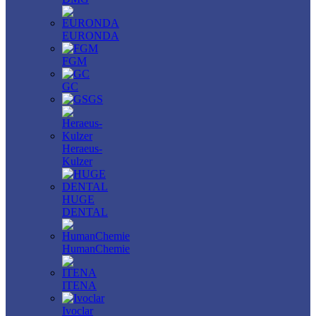
EURONDA
FGM
GC
GS
Heraeus-
Kulzer
HUGE
DENTAL
HumanChemie
ITENA
Ivoclar