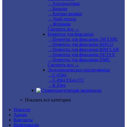
- Аппликаторы
- Бахилы
- Ватные валики
- Драй-типсы
- Журналы
Смотреть все →
Цементы для фиксации
- Цементы для фиксации 3M ESPE
- Цементы для фиксации BISCO
- Цементы для фиксации BJM LAB
- Цементы для фиксации DETAX
- Цементы для фиксации DMG
Смотреть все →
Эндодонтические инструменты
- C+Files
- C-Pilot FiLes CC
- K.Files
Показать все категории
Новости
Акции
Контакты
Информация