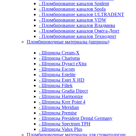
- Пломбирование каналов Spident
- Пломбирование каналов Spofa
- Пломбирование каналов ULTRADENT
- Пломбирование каналов VDW
- Пломбирование каналов Владмива
- Пломбирование каналов Омега-Дент
- Пломбирование каналов Технодент
Пломбировочные материалы (шприцы)
- Шприцы Ceram-X
- Шприцы Charisma
- Шприцы Dyract eXtra
- Шприцы Escom
- Шприцы Estelite
- Шприцы Estet X HD
- Шприцы Filtek
- Шприцы Gradia Direct
- Шприцы Harmonize
- Шприцы Kerr Point 4
- Шприцы Meridian
- Шприцы Premise
- Шприцы President Dental Germany
- Шприцы Spectrum TPH
- Шприцы Valux Plus
Пломбировочные материалы для стоматологии