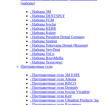
(наборы)
- Наборы 3М
- Наборы DENTSPLY
- Наборы FGM
- Наборы Ivoclar
- Наборы KERR
- Наборы Kulzer
- Наборы President Dental Germany
- Наборы Spident
- Наборы Tokuyama Dental (Япония)
- Наборы VeryDent
- Наборы VoCo
- Наборы ВладМиВа
- Наборы Технодент
Протравочные гели
- Протравочные гели 3М ESPE
- Протравочные гели Arkona
- Протравочные гели BISCO
- Протравочные гели Dentsply
- Протравочные гели Ivoclar Vivadent
- Протравочные гели Kerr
- Протравочные гели Ultradent Products, Inc
- Протравочные гели Владмива