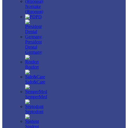
Noritake
(Япония)
PD
President
Dental
Germany
Renfert
Safe&Care
SemperMed
Septodont
Spident