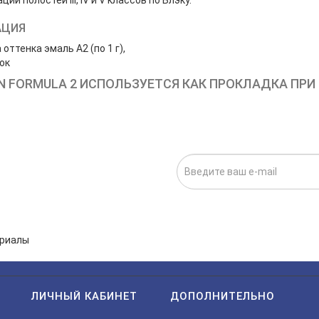
ии полостей III, IV и V классов по Блэку.
АЦИЯ
 оттенка эмаль A2 (по 1 г),
ок
N FORMULA 2 ИСПОЛЬЗУЕТСЯ КАК ПРОКЛАДКА ПРИ
ИСКА НА НОВОСТИ:
исаться», я даю cогласие на
обработку персональных данных.
ЛИЧНЫЙ КАБИНЕТ
ДОПОЛНИТЕЛЬНО