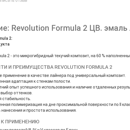
аписать отзыв
е
е: Revolution Formula 2 ЦВ. эмаль
mula 2:
дукта
mula 2 - это микрогибридный текучий композит, на 60 % наполненн
ТИ И ПРЕИМУЩЕСТВА REVOLUTION FORMULA 2
 применение в качестве лайнера под универсальный композит.
нная адаптация к стенкам полости.
ний опыт успешного использования и наличие отдаленных резул
выбор оттенков.
я стабильность.
нная полимеризация на дне проксимальной поверхности по II клас
 нанесения и простота использования.
 К ПРИМЕНЕНИЮ