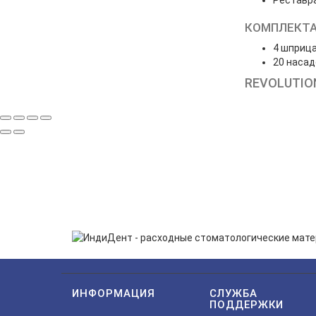
Реставрац
КОМПЛЕКТ
4 шприца
20 насад
REVOLUTIO
ПОДП
Нажимая на кнопку «Подп
ИНФОРМАЦИЯ
СЛУЖБА
ПОДДЕРЖКИ