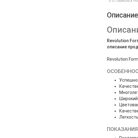
0 отзывов
/
Н
Описани
Описани
Revolution For
описание про
Revolution For
ОСОБЕННОС
Успешное
Качестве
Многолет
Широкий 
Цветова
Качестве
Легкость
ПОКАЗАНИЯ