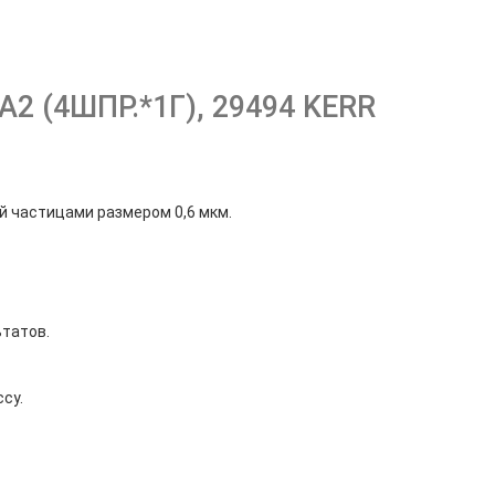
 А2 (4ШПР.*1Г), 29494 KERR
ый частицами размером 0,6 мкм.
ьтатов.
су.