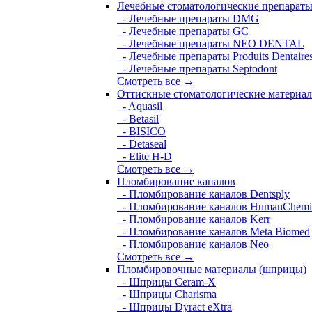
Лечебные стоматологические препарат
- Лечебные препараты DMG
- Лечебные препараты GC
- Лечебные препараты NEO DENTAL
- Лечебные препараты Produits Dentaire
- Лечебные препараты Septodont
Смотреть все →
Оттискные стоматологические материа
- Aquasil
- Betasil
- BISICO
- Detaseal
- Elite H-D
Смотреть все →
Пломбирование каналов
- Пломбирование каналов Dentsply
- Пломбирование каналов HumanChemi
- Пломбирование каналов Kerr
- Пломбирование каналов Meta Biomed
- Пломбирование каналов Neo
Смотреть все →
Пломбировочные материалы (шприцы)
- Шприцы Ceram-X
- Шприцы Charisma
- Шприцы Dyract eXtra