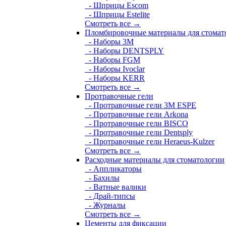
- Шприцы Escom
- Шприцы Estelite
Смотреть все →
Пломбировочные материалы для стомат
- Наборы 3М
- Наборы DENTSPLY
- Наборы FGM
- Наборы Ivoclar
- Наборы KERR
Смотреть все →
Протравочные гели
- Протравочные гели 3М ESPE
- Протравочные гели Arkona
- Протравочные гели BISCO
- Протравочные гели Dentsply
- Протравочные гели Heraeus-Kulzer
Смотреть все →
Расходные материалы для стоматологии
- Аппликаторы
- Бахилы
- Ватные валики
- Драй-типсы
- Журналы
Смотреть все →
Цементы для фиксации