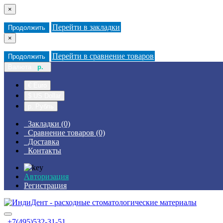
×
Перейти в закладки
Продолжить
×
Перейти в сравнение товаров
Продолжить
Валюта
р.
€ Euro
$ US Dollar
р. Рубль
Закладки (0)
Сравнение товаров (0)
Доставка
Контакты
Авторизация
Регистрация
+7(495)532-31-51