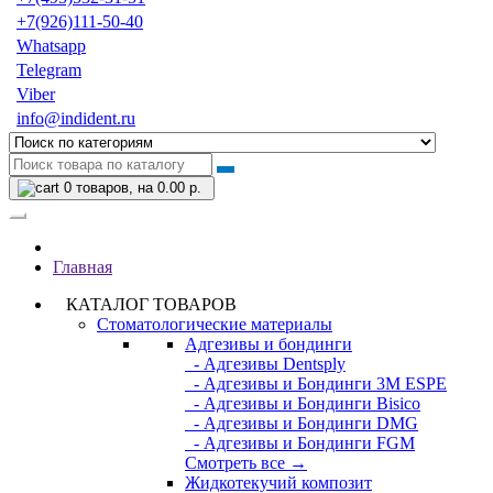
+7(926)111-50-40
Whatsapp
Telegram
Viber
info@indident.ru
0
товаров, на 0.00 р.
Главная
КАТАЛОГ ТОВАРОВ
Стоматологические материалы
Адгезивы и бондинги
- Адгезивы Dentsply
- Адгезивы и Бондинги 3M ESPE
- Адгезивы и Бондинги Bisico
- Адгезивы и Бондинги DMG
- Адгезивы и Бондинги FGM
Смотреть все →
Жидкотекучий композит