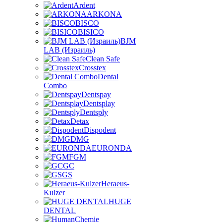
Ardent
ARKONA
BISCO
BISICO
BJM
LAB (Израиль)
Clean Safe
Crosstex
Dental
Combo
Dentspay
Dentsplay
Dentsply
Detax
Dispodent
DMG
EURONDA
FGM
GC
GS
Heraeus-
Kulzer
HUGE
DENTAL