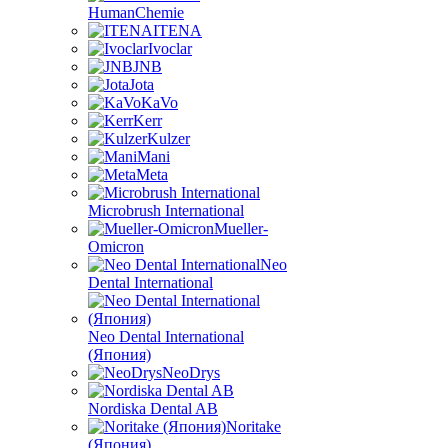
HumanChemie
ITENA
Ivoclar
JNB
Jota
KaVo
Kerr
Kulzer
Mani
Meta
Microbrush International
Mueller-
Omicron
Neo
Dental International
Neo Dental International
(Япония)
NeoDrys
Nordiska Dental AB
Noritake
(Япония)