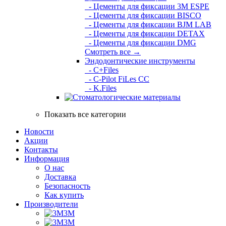
- Цементы для фиксации 3M ESPE
- Цементы для фиксации BISCO
- Цементы для фиксации BJM LAB
- Цементы для фиксации DETAX
- Цементы для фиксации DMG
Смотреть все →
Эндодонтические инструменты
- C+Files
- C-Pilot FiLes CC
- K.Files
Показать все категории
Новости
Акции
Контакты
Информация
О нас
Доставка
Безопасность
Как купить
Производители
3M
3М