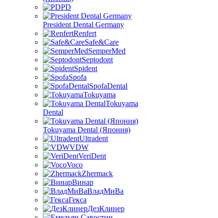
PD
President Dental Germany
Renfert
Safe&Care
SemperMed
Septodont
Spident
Spofa
SpofaDental
Tokuyama
Tokuyama
Dental
Tokuyama Dental (Япония)
Ultradent
VDW
VeriDent
Voco
Zhermack
Винар
ВладМиВа
Гекса
ДезКлинер