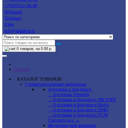
+7(926)111-50-40
Whatsapp
Telegram
Viber
info@indident.ru
0
товаров, на 0.00 р.
Главная
КАТАЛОГ ТОВАРОВ
Стоматологические материалы
Адгезивы и бондинги
- Адгезивы Dentsply
- Адгезивы и Бондинги 3M ESPE
- Адгезивы и Бондинги Bisico
- Адгезивы и Бондинги DMG
- Адгезивы и Бондинги FGM
Смотреть все →
Жидкотекучий композит