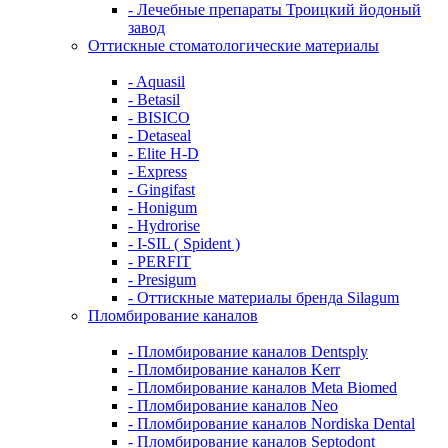
- Лечебные препараты Троицкий йодоный
завод
Оттискные стоматологические материалы
- Aquasil
- Betasil
- BISICO
- Detaseal
- Elite H-D
- Express
- Gingifast
- Honigum
- Hydrorise
- I-SIL ( Spident )
- PERFIT
- Presigum
- Оттискные материалы бренда Silagum
Пломбирование каналов
- Пломбирование каналов Dentsply
- Пломбирование каналов Kerr
- Пломбирование каналов Meta Biomed
- Пломбирование каналов Neo
- Пломбирование каналов Nordiska Dental
- Пломбирование каналов Septodont