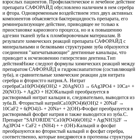
взрослых пациентов. Профилактическое и лечебное действие
препарата САФОРАЙД обусловлено наличием в нем серебра
и фтора. Одновременным воздействием этих двух активных
компонентов объясняется бактерицидность препарата, его
реминерализующее действие, приводящее не только к
приостановке кариозного процесса, но и к повышению
адгезии тканей зуба к пломбировочным материалам. В
результате химических реакций препарата САФОРАЙД с
минеральными и белковыми структурами зуба образуются
соединения "запечатывающие" дентинные канальцы, что
приводит к исчезновению гиперстезии дентина.Тип
действияНиже следуют формулы химических реакций между
препаратом САФОРАЙД и гидроксиапатитом (составляющей
зуба), и сравнительные химические реакции для нитрата
серебра и фтористго натрия.А. Нитрат
серебраCa10(PO4)6(OH)2 + 20AgNO3 → 6Ag3PO4 + 10Ca+ +
20(NO3)- + Ag2O + H2OКальций преобразуется в
растворимый нитрат кальция и, следовательно, выводится из
зуба.В. Фтористый натрийCa10(PO4)6(OH)2 + 20NaF →
10CaF2 + 6(PO4)3- + 20Na+ + 2(OH)-Фосфат преобразуется в
растворимый фосфат натрия и также выводится из зуба.С.
Препарат "SAFORIDE"Ca10(PO4)6(OH)2 + Ag(NH3)2F →
Ag3PO4 + CaF2 + (NH4) + + (OH)-Кальций и фосфат
преобразуются во фтористый кальций и фосфат серебра,
соответственно, которые внедряются в протеины структуры