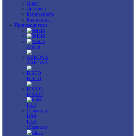
О нас
Доставка
Безопасность
Как купить
Производители
3M
3М
Ardent
ARKONA
BISCO
BISICO
BJM
LAB
(Израиль)