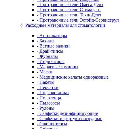
- Протравочные гели Омега-Дент
- Протравочные гели Стомадент
- Протравочные гели ТехноДент
- Протравочные гели Эстэйд-Сервисгруп
Расходные материалы для стоматологии
- Аппликаторы
- Бахилы
- Ватные валики
- Драй-типсы
- Журналы
- Индикаторы
- Марлевые тампоны
- Маски
- Медицинские халаты одноразовые
- Пакеты
- Перчатки
- Подголовники
- Полотенца
- Пылесосы
- Рулоны
- Салфетки дезинфицирующие
- Салфетки и фартуки нагрудные
- Слюноотсосы
- Стаканы