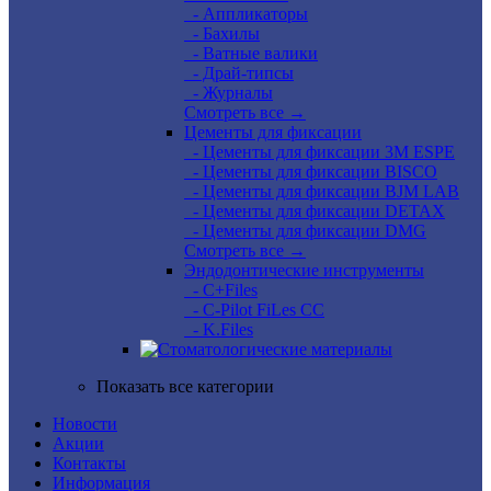
- Аппликаторы
- Бахилы
- Ватные валики
- Драй-типсы
- Журналы
Смотреть все →
Цементы для фиксации
- Цементы для фиксации 3M ESPE
- Цементы для фиксации BISCO
- Цементы для фиксации BJM LAB
- Цементы для фиксации DETAX
- Цементы для фиксации DMG
Смотреть все →
Эндодонтические инструменты
- C+Files
- C-Pilot FiLes CC
- K.Files
Показать все категории
Новости
Акции
Контакты
Информация