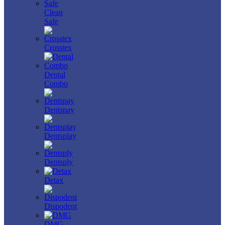
Clean
Safe
Crosstex
Dental
Combo
Dentspay
Dentsplay
Dentsply
Detax
Dispodent
DMG