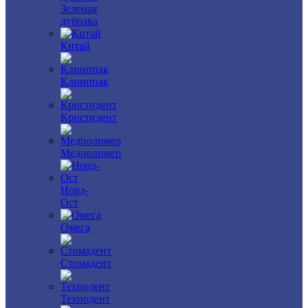
Зеленая
дубрава
Китай
Клинипак
Кристидент
Медполимер
Норд-
Ост
Омега
Стомадент
Технодент