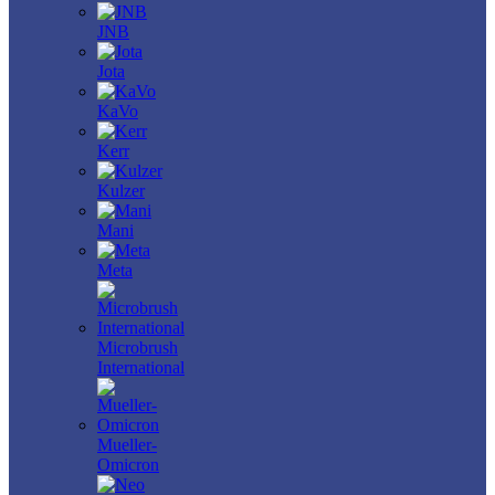
JNB
Jota
KaVo
Kerr
Kulzer
Mani
Meta
Microbrush
International
Mueller-
Omicron