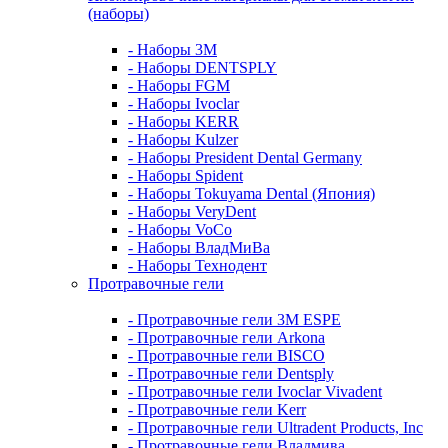
(наборы)
- Наборы 3М
- Наборы DENTSPLY
- Наборы FGM
- Наборы Ivoclar
- Наборы KERR
- Наборы Kulzer
- Наборы President Dental Germany
- Наборы Spident
- Наборы Tokuyama Dental (Япония)
- Наборы VeryDent
- Наборы VoCo
- Наборы ВладМиВа
- Наборы Технодент
Протравочные гели
- Протравочные гели 3М ESPE
- Протравочные гели Arkona
- Протравочные гели BISCO
- Протравочные гели Dentsply
- Протравочные гели Ivoclar Vivadent
- Протравочные гели Kerr
- Протравочные гели Ultradent Products, Inc
- Протравочные гели Владмива