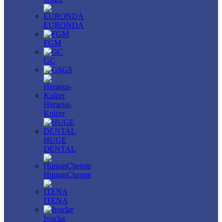
EURONDA
FGM
GC
GS
Heraeus-
Kulzer
HUGE
DENTAL
HumanChemie
ITENA
Ivoclar