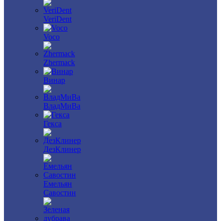
VeriDent
Voco
Zhermack
Винар
ВладМиВа
Гекса
ДезКлинер
Емельян
Савостин