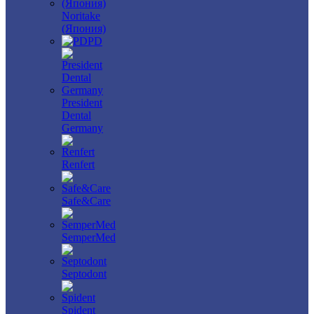
Noritake
(Япония)
PD
President
Dental
Germany
Renfert
Safe&Care
SemperMed
Septodont
Spident