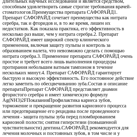
длительных научных исследований и является средством,
способным удовлетворить самые строгие требования врачей-
стоматологов.Преимущества препарата САФОРАЙД1.
Препарат САФОРАЙД сочетает преимущества как нитрата
серебра, так и фторидов и, в то же время, лишен их
недостатков. Как показала практика, его эффективность в
несколько раз выше, чем у нитрата серебра.2. Препарат
САФОРАЙД имеет широкий спектр клинического
применения, включая защиту пульпы и контроль за
образованием налета, что невозможно сделать с помощью
нитрата серебра.3. Применение препарата САФОРАЙД очень
простое и требует всего лишь выполнения процедуры
протирания небольшим ватным тампоном в течение
нескольких минут.4. Препарат САФОРАЙД гарантирует
быструю и высокую эффективность. Его постоянное действие
легко заметить по обесцвечиванию зуба.Состав и описание
препаратаПрепарат САФОРАЙД представляет диамин
фтористого серебра и имеет химическую формулу
Ag(NH3)2FПоказанияПрофилактика кариеса зубов,
торможение и прекращение развития кариозного процесса
или предотвращение его рецидива после проведенного
лечения - защита пульпы зуба перед пломбированием
кариозной полости; снятия гиперстезии (повышенной
чувствительности) дентина.САФОРАЙД рекомендуется для
лечения молочных и постоянных зубов, в том числе и у