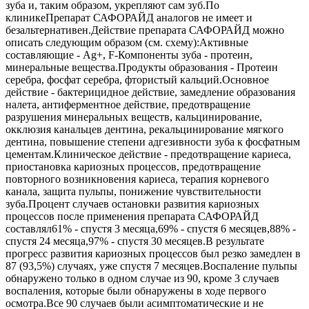
зуба и, таким образом, укрепляют сам зуб.По
клиникеПрепарат САФОРАЙД аналогов не имеет и
безальтернативен.Действие препарата САФОРАЙД можно
описать следующим образом (см. схему):Активные
составляющие - Ag+, F-Компоненты зуба - протеин,
минеральные вещества.Продукты образования - Протеин
серебра, фосфат серебра, фтористый кальций.Основное
действие - бактерицидное действие, замедление образования
налета, антиферментное действие, предотвращение
разрушения минеральных веществ, кальцинирование,
окклюзия канальцев дентина, рекальцинирование мягкого
дентина, повышение степени адгезивности зуба к фосфатным
цементам.Клиническое действие - предотвращение кариеса,
приостановка кариозных процессов, предотвращение
повторного возникновения кариеса, терапия корневого
канала, защита пульпы, понижение чувствительности
зуба.Процент случаев остановки развития кариозных
процессов после применения препарата САФОРАЙД
составлял61% - спустя 3 месяца,69% - спустя 6 месяцев,88% -
спустя 24 месяца,97% - спустя 30 месяцев.В результате
прогресс развития кариозных процессов был резко замедлен в
87 (93,5%) случаях, уже спустя 7 месяцев.Воспаление пульпы
обнаружено только в одном случае из 90, кроме 3 случаев
воспаления, которые были обнаружены в ходе первого
осмотра.Все 90 случаев были асимптоматические и не