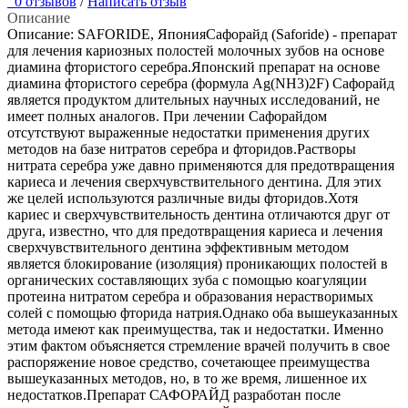
0 отзывов
/
Написать отзыв
Описание
Описание: SAFORIDE, ЯпонияСафорайд (Saforide) - препарат
для лечения кариозных полостей молочных зубов на основе
диамина фтористого серебра.Японский препарат на основе
диамина фтористого серебра (формула Ag(NH3)2F) Сафорайд
является продуктом длительных научных исследований, не
имеет полных аналогов. При лечении Сафорайдом
отсутствуют выраженные недостатки применения других
методов на базе нитратов серебра и фторидов.Растворы
нитрата серебра уже давно применяются для предотвращения
кариеса и лечения сверхчувствительного дентина. Для этих
же целей используются различные виды фторидов.Хотя
кариес и сверхчувствительность дентина отличаются друг от
друга, известно, что для предотвращения кариеса и лечения
сверхчувствительного дентина эффективным методом
является блокирование (изоляция) проникающих полостей в
органических составляющих зуба с помощью коагуляции
протеина нитратом серебра и образования нерастворимых
солей с помощью фторида натрия.Однако оба вышеуказанных
метода имеют как преимущества, так и недостатки. Именно
этим фактом объясняется стремление врачей получить в свое
распоряжение новое средство, сочетающее преимущества
вышеуказанных методов, но, в то же время, лишенное их
недостатков.Препарат САФОРАЙД разработан после