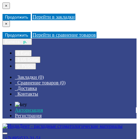
×
Перейти в закладки
Продолжить
×
Перейти в сравнение товаров
Продолжить
Валюта
р.
€ Euro
$ US Dollar
р. Рубль
Закладки (0)
Сравнение товаров (0)
Доставка
Контакты
Авторизация
Регистрация
+7(495)532-31-51