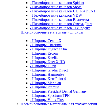
- Пломбирование каналов Spident
- Пломбирование каналов Spofa
- Пломбирование каналов ULTRADENT
- Пломбирование каналов VDW
- Пломбирование каналов Владмива
- Пломбирование каналов Омега-Дент
- Пломбирование каналов Технодент
Пломбировочные материалы (шприцы)
- Шприцы Ceram-X
- Шприцы Charisma
- Шприцы Dyract eXtra
- Шприцы Escom
- Шприцы Estelite
- Шприцы Estet X HD
- Шприцы Filtek
- Шприцы Gradia Direct
- Шприцы Harmonize
- Шприцы Kerr Point 4
- Шприцы Meridian
- Шприцы Premise
- Шприцы President Dental Germany
- Шприцы Spectrum TPH
- Шприцы Valux Plus
Пломбировочные материалы для стоматологии