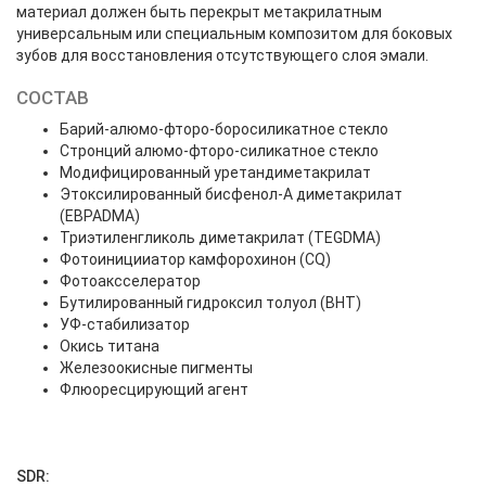
материал должен быть перекрыт метакрилатным
универсальным или специальным композитом для боковых
зубов для восстановления отсутствующего слоя эмали.
СОСТАВ
Барий-алюмо-фторо-боросиликатное стекло
Стронций алюмо-фторо-силикатное стекло
Модифицированный уретандиметакрилат
Этоксилированный бисфенол-А диметакрилат
(EBPADMA)
Триэтиленгликоль диметакрилат (TEGDMA)
Фотоиницииатор камфорохинон (CQ)
Фотоаксселератор
Бутилированный гидроксил толуол (BHT)
УФ-стабилизатор
Окись титана
Железоокисные пигменты
Флюоресцирующий агент
SDR: