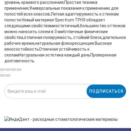
уровень краевого расслоения;Простая техника
применения;Универсальные показания к применению для
полостей всех классов;Легкая адаптируемость к стенкам
полости.Новый материал Spectrum TPH3 обладает
следующими свойствамиэстетичный,большинство оттенков
можно наносить слоем в 3 мм!отличные физические
свойства,отличная полируемость, стойкий блеск,длительное
рабочее время,натуральная флюоресценция.Высокая
износостойкостьОтличная устойчивость к
сколамНатуральная эстетика каждый деньПроверенная
долговечность
ПОДПИСАТЬСЯ
Нажимая на кнопку «Подписаться», я даю cогласие на
обработку персональных данных.