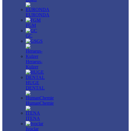
EURONDA
FGM
GC
GS
Heraeus-
Kulzer
HUGE
DENTAL
HumanChemie
ITENA
Ivoclar