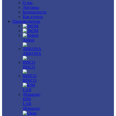
О нас
Доставка
Безопасность
Как купить
Производители
3M
3М
Ardent
ARKONA
BISCO
BISICO
BJM
LAB
(Израиль)