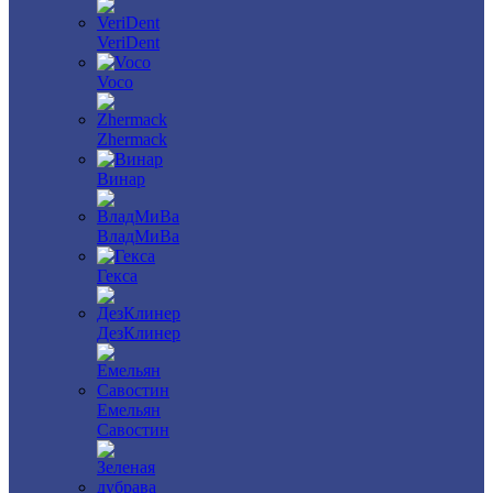
VeriDent
Voco
Zhermack
Винар
ВладМиВа
Гекса
ДезКлинер
Емельян
Савостин