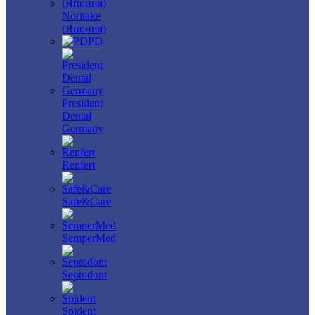
Noritake
(Япония)
PD
President
Dental
Germany
Renfert
Safe&Care
SemperMed
Septodont
Spident