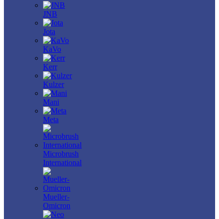
JNB
Jota
KaVo
Kerr
Kulzer
Mani
Meta
Microbrush
International
Mueller-
Omicron