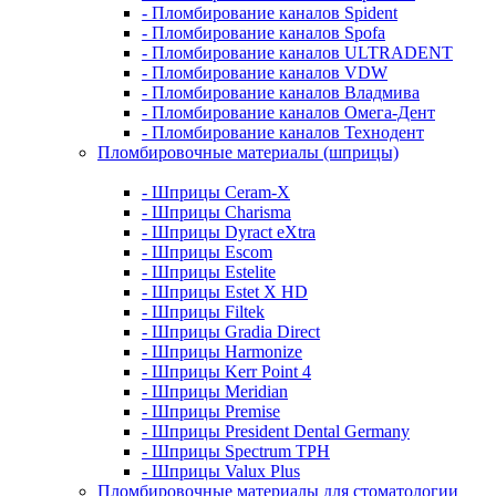
- Пломбирование каналов Spident
- Пломбирование каналов Spofa
- Пломбирование каналов ULTRADENT
- Пломбирование каналов VDW
- Пломбирование каналов Владмива
- Пломбирование каналов Омега-Дент
- Пломбирование каналов Технодент
Пломбировочные материалы (шприцы)
- Шприцы Ceram-X
- Шприцы Charisma
- Шприцы Dyract eXtra
- Шприцы Escom
- Шприцы Estelite
- Шприцы Estet X HD
- Шприцы Filtek
- Шприцы Gradia Direct
- Шприцы Harmonize
- Шприцы Kerr Point 4
- Шприцы Meridian
- Шприцы Premise
- Шприцы President Dental Germany
- Шприцы Spectrum TPH
- Шприцы Valux Plus
Пломбировочные материалы для стоматологии