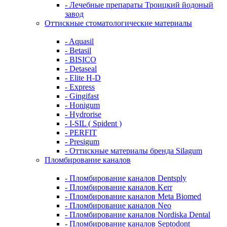
- Лечебные препараты Троицкий йодоный
завод
Оттискные стоматологические материалы
- Aquasil
- Betasil
- BISICO
- Detaseal
- Elite H-D
- Express
- Gingifast
- Honigum
- Hydrorise
- I-SIL ( Spident )
- PERFIT
- Presigum
- Оттискные материалы бренда Silagum
Пломбирование каналов
- Пломбирование каналов Dentsply
- Пломбирование каналов Kerr
- Пломбирование каналов Meta Biomed
- Пломбирование каналов Neo
- Пломбирование каналов Nordiska Dental
- Пломбирование каналов Septodont