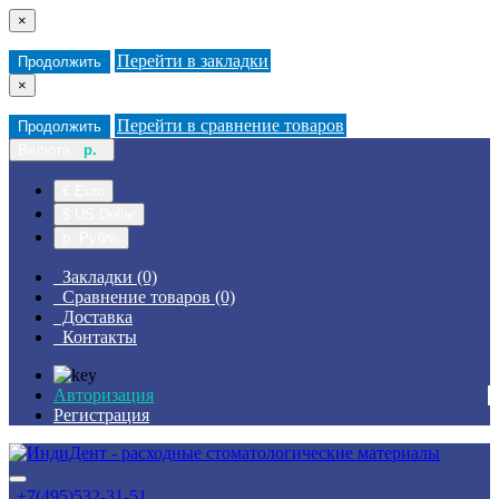
×
Перейти в закладки
Продолжить
×
Перейти в сравнение товаров
Продолжить
Валюта
р.
€ Euro
$ US Dollar
р. Рубль
Закладки (0)
Сравнение товаров (0)
Доставка
Контакты
Авторизация
Регистрация
+7(495)532-31-51