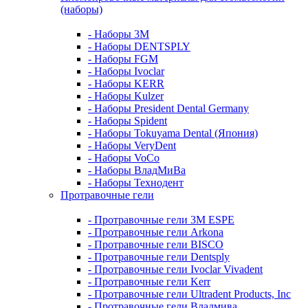
(наборы)
- Наборы 3М
- Наборы DENTSPLY
- Наборы FGM
- Наборы Ivoclar
- Наборы KERR
- Наборы Kulzer
- Наборы President Dental Germany
- Наборы Spident
- Наборы Tokuyama Dental (Япония)
- Наборы VeryDent
- Наборы VoCo
- Наборы ВладМиВа
- Наборы Технодент
Протравочные гели
- Протравочные гели 3М ESPE
- Протравочные гели Arkona
- Протравочные гели BISCO
- Протравочные гели Dentsply
- Протравочные гели Ivoclar Vivadent
- Протравочные гели Kerr
- Протравочные гели Ultradent Products, Inc
- Протравочные гели Владмива