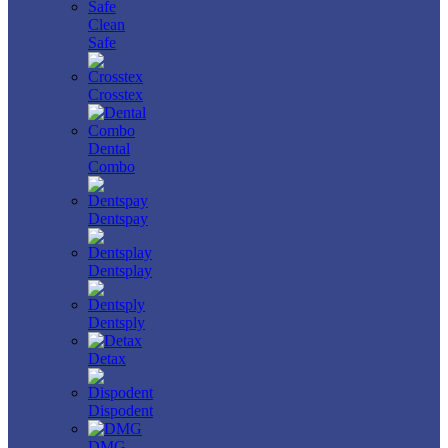
Clean
Safe
Crosstex
Dental
Combo
Dentspay
Dentsplay
Dentsply
Detax
Dispodent
DMG