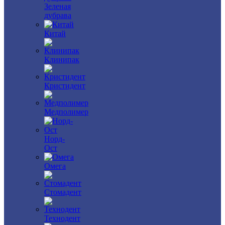
Зеленая
дубрава
Китай
Клинипак
Кристидент
Медполимер
Норд-
Ост
Омега
Стомадент
Технодент