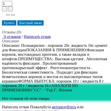
Купить
Быстрый заказ
Отзывы (0)
0 отзывов
/
Написать отзыв
Описание
Описание: Полиакрилин - порошок 20г. жидкость 16г.-цемент
для ФиксацииПОКАЗАНИЯ К ПРИМЕНЕНИЮ:Фиксация
коронок, мостовидных протезов, а также вкладок и
штифтов.ПРЕИМУЩЕСТВА:. Высокая адгезия . Абсолютная
надёжность фиксации . Пролонгированный
противокарьесный эффект . Рентгеноконтрастность .
Биологическая совместимость . Подходит для фиксации
безметалловых коронок и мостов из высокопрочных типов
керамикиФОРМА ВЫПУСКА: порошок 10 г / жидкость 8 г
порошок 20 г / жидкость 16 гАНАЛОГИ ПО
ПРИМЕНЕНИЮ:"GC" - "Fuji I", Япония
Нет отзывов об этом товаре.
Написать отзыв
Пожалуйста
авторизуйтесь
или