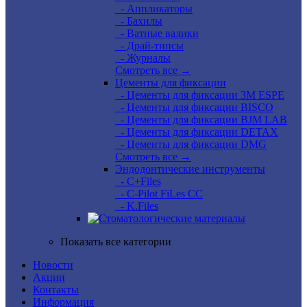
- Аппликаторы
- Бахилы
- Ватные валики
- Драй-типсы
- Журналы
Смотреть все →
Цементы для фиксации
- Цементы для фиксации 3M ESPE
- Цементы для фиксации BISCO
- Цементы для фиксации BJM LAB
- Цементы для фиксации DETAX
- Цементы для фиксации DMG
Смотреть все →
Эндодонтические инструменты
- C+Files
- C-Pilot FiLes CC
- K.Files
Показать все категории
Новости
Акции
Контакты
Информация