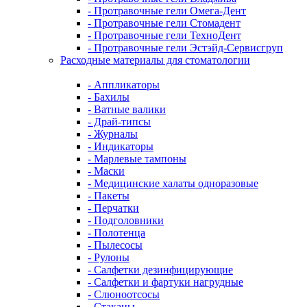
- Протравочные гели Омега-Дент
- Протравочные гели Стомадент
- Протравочные гели ТехноДент
- Протравочные гели Эстэйд-Сервисгруп
Расходные материалы для стоматологии
- Аппликаторы
- Бахилы
- Ватные валики
- Драй-типсы
- Журналы
- Индикаторы
- Марлевые тампоны
- Маски
- Медицинские халаты одноразовые
- Пакеты
- Перчатки
- Подголовники
- Полотенца
- Пылесосы
- Рулоны
- Салфетки дезинфицирующие
- Салфетки и фартуки нагрудные
- Слюноотсосы
- Стаканы