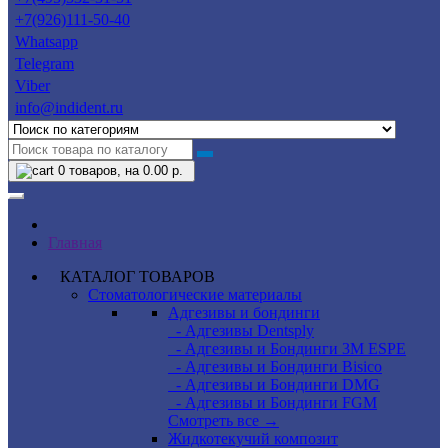
+7(926)111-50-40
Whatsapp
Telegram
Viber
info@indident.ru
0
товаров, на 0.00 р.
Главная
КАТАЛОГ ТОВАРОВ
Стоматологические материалы
Адгезивы и бондинги
- Адгезивы Dentsply
- Адгезивы и Бондинги 3M ESPE
- Адгезивы и Бондинги Bisico
- Адгезивы и Бондинги DMG
- Адгезивы и Бондинги FGM
Смотреть все →
Жидкотекучий композит