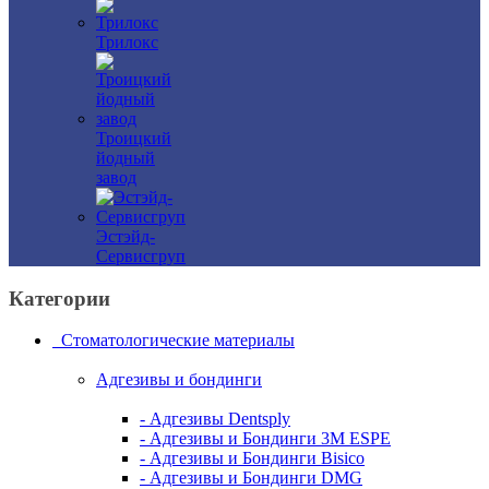
Трилокс
Троицкий
йодный
завод
Эстэйд-
Сервисгруп
Категории
Стоматологические материалы
Адгезивы и бондинги
- Адгезивы Dentsply
- Адгезивы и Бондинги 3M ESPE
- Адгезивы и Бондинги Bisico
- Адгезивы и Бондинги DMG