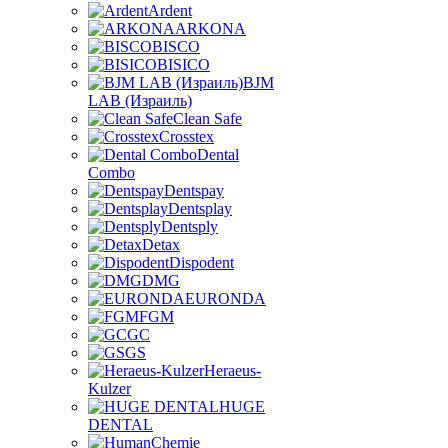
Ardent
ARKONA
BISCO
BISICO
BJM
LAB (Израиль)
Clean Safe
Crosstex
Dental
Combo
Dentspay
Dentsplay
Dentsply
Detax
Dispodent
DMG
EURONDA
FGM
GC
GS
Heraeus-
Kulzer
HUGE
DENTAL