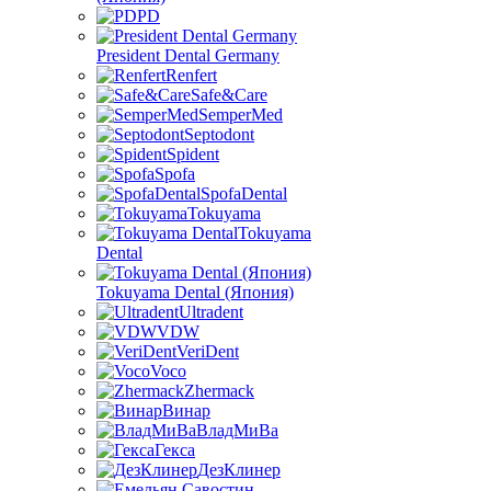
PD
President Dental Germany
Renfert
Safe&Care
SemperMed
Septodont
Spident
Spofa
SpofaDental
Tokuyama
Tokuyama
Dental
Tokuyama Dental (Япония)
Ultradent
VDW
VeriDent
Voco
Zhermack
Винар
ВладМиВа
Гекса
ДезКлинер