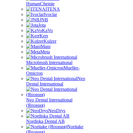
HumanChemie
ITENA
Ivoclar
JNB
Jota
KaVo
Kerr
Kulzer
Mani
Meta
Microbrush International
Mueller-
Omicron
Neo
Dental International
Neo Dental International
(Япония)
NeoDrys
Nordiska Dental AB
Noritake
(Япония)