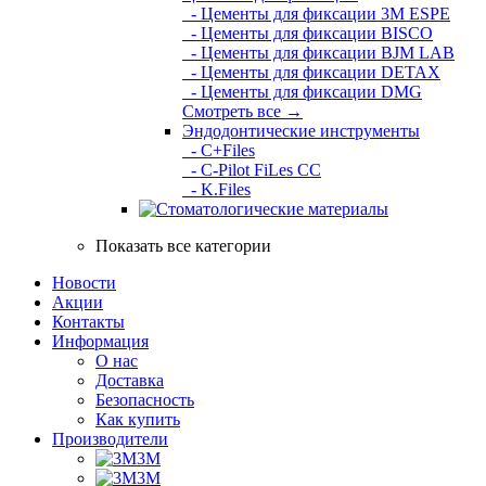
- Цементы для фиксации 3M ESPE
- Цементы для фиксации BISCO
- Цементы для фиксации BJM LAB
- Цементы для фиксации DETAX
- Цементы для фиксации DMG
Смотреть все →
Эндодонтические инструменты
- C+Files
- C-Pilot FiLes CC
- K.Files
Показать все категории
Новости
Акции
Контакты
Информация
О нас
Доставка
Безопасность
Как купить
Производители
3M
3М