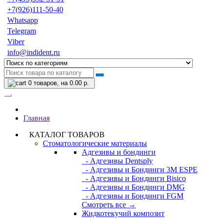
+7(926)111-50-40
Whatsapp
Telegram
Viber
info@indident.ru
0
товаров, на 0.00 р.
Главная
КАТАЛОГ ТОВАРОВ
Стоматологические материалы
Адгезивы и бондинги
- Адгезивы Dentsply
- Адгезивы и Бондинги 3M ESPE
- Адгезивы и Бондинги Bisico
- Адгезивы и Бондинги DMG
- Адгезивы и Бондинги FGM
Смотреть все →
Жидкотекучий композит