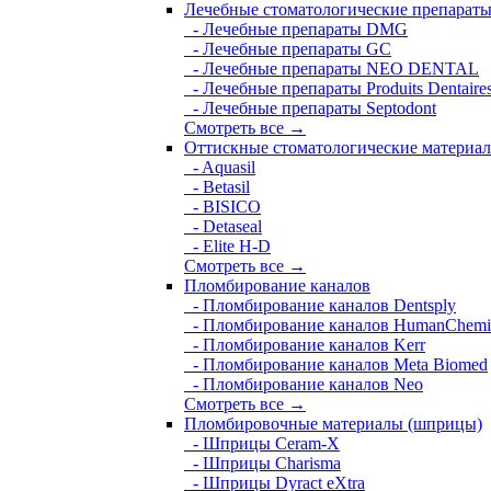
Лечебные стоматологические препарат
- Лечебные препараты DMG
- Лечебные препараты GC
- Лечебные препараты NEO DENTAL
- Лечебные препараты Produits Dentaire
- Лечебные препараты Septodont
Смотреть все →
Оттискные стоматологические материа
- Aquasil
- Betasil
- BISICO
- Detaseal
- Elite H-D
Смотреть все →
Пломбирование каналов
- Пломбирование каналов Dentsply
- Пломбирование каналов HumanChemi
- Пломбирование каналов Kerr
- Пломбирование каналов Meta Biomed
- Пломбирование каналов Neo
Смотреть все →
Пломбировочные материалы (шприцы)
- Шприцы Ceram-X
- Шприцы Charisma
- Шприцы Dyract eXtra