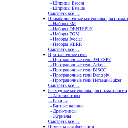
- Шприцы Escom
- Шприцы Estelite
Смотреть все →
Пломбировочные материалы для стомат
- Наборы 3М
- Наборы DENTSPLY
- Наборы FGM
- Наборы Ivoclar
- Наборы KERR
Смотреть все →
Протравочные гели
- Протравочные гели 3М ESPE
- Протравочные гели Arkona
- Протравочные гели BISCO
- Протравочные гели Dentsply
- Протравочные гели Heraeus-Kulzer
Смотреть все →
Расходные материалы для стоматологии
- Аппликаторы
- Бахилы
- Ватные валики
- Драй-типсы
- Журналы
Смотреть все →
Цементы для фиксации