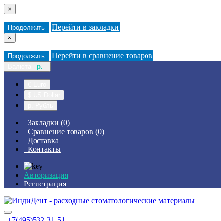
×
Перейти в закладки
Продолжить
×
Перейти в сравнение товаров
Продолжить
Валюта
р.
€ Euro
$ US Dollar
р. Рубль
Закладки (0)
Сравнение товаров (0)
Доставка
Контакты
Авторизация
Регистрация
+7(495)532-31-51