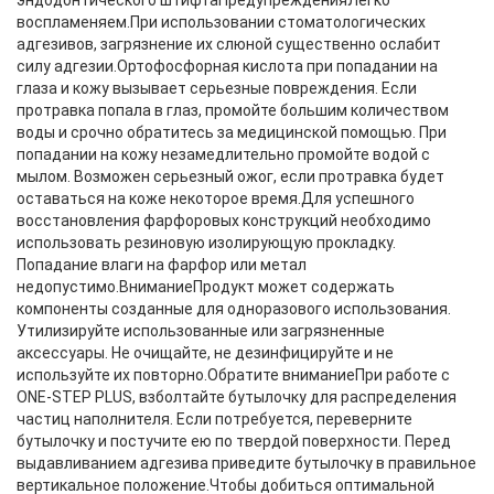
эндодонтического штифтаПредупрежденияЛегко
воспламеняем.При использовании стоматологических
адгезивов, загрязнение их слюной существенно ослабит
силу адгезии.Ортофосфорная кислота при попадании на
глаза и кожу вызывает серьезные повреждения. Если
протравка попала в глаз, промойте большим количеством
воды и срочно обратитесь за медицинской помощью. При
попадании на кожу незамедлительно промойте водой с
мылом. Возможен серьезный ожог, если протравка будет
оставаться на коже некоторое время.Для успешного
восстановления фарфоровых конструкций необходимо
использовать резиновую изолирующую прокладку.
Попадание влаги на фарфор или метал
недопустимо.ВниманиеПродукт может содержать
компоненты созданные для одноразового использования.
Утилизируйте использованные или загрязненные
аксессуары. Не очищайте, не дезинфицируйте и не
используйте их повторно.Обратите вниманиеПри работе с
ONE-STEP PLUS, взболтайте бутылочку для распределения
частиц наполнителя. Если потребуется, переверните
бутылочку и постучите ею по твердой поверхности. Перед
выдавливанием адгезива приведите бутылочку в правильное
вертикальное положение.Чтобы добиться оптимальной