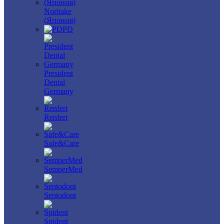
Noritake
(Япония)
PD
President
Dental
Germany
Renfert
Safe&Care
SemperMed
Septodont
Spident