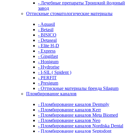
- Лечебные препараты Троицкий йодоный
завод
Оттискные стоматологические материалы
- Aquasil
- Betasil
- BISICO
- Detaseal
- Elite H-D
- Express
- Gingifast
- Honigum
- Hydrorise
- I-SIL ( Spident )
- PERFIT
- Presigum
- Оттискные материалы бренда Silagum
Пломбирование каналов
- Пломбирование каналов Dentsply
- Пломбирование каналов Kerr
- Пломбирование каналов Meta Biomed
- Пломбирование каналов Neo
- Пломбирование каналов Nordiska Dental
- Пломбирование каналов Septodont