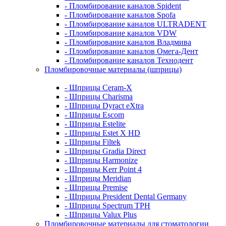
- Пломбирование каналов Spident
- Пломбирование каналов Spofa
- Пломбирование каналов ULTRADENT
- Пломбирование каналов VDW
- Пломбирование каналов Владмива
- Пломбирование каналов Омега-Дент
- Пломбирование каналов Технодент
Пломбировочные материалы (шприцы)
- Шприцы Ceram-X
- Шприцы Charisma
- Шприцы Dyract eXtra
- Шприцы Escom
- Шприцы Estelite
- Шприцы Estet X HD
- Шприцы Filtek
- Шприцы Gradia Direct
- Шприцы Harmonize
- Шприцы Kerr Point 4
- Шприцы Meridian
- Шприцы Premise
- Шприцы President Dental Germany
- Шприцы Spectrum TPH
- Шприцы Valux Plus
Пломбировочные материалы для стоматологии