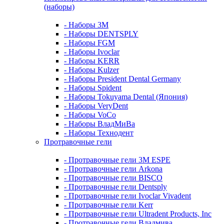
(наборы)
- Наборы 3М
- Наборы DENTSPLY
- Наборы FGM
- Наборы Ivoclar
- Наборы KERR
- Наборы Kulzer
- Наборы President Dental Germany
- Наборы Spident
- Наборы Tokuyama Dental (Япония)
- Наборы VeryDent
- Наборы VoCo
- Наборы ВладМиВа
- Наборы Технодент
Протравочные гели
- Протравочные гели 3М ESPE
- Протравочные гели Arkona
- Протравочные гели BISCO
- Протравочные гели Dentsply
- Протравочные гели Ivoclar Vivadent
- Протравочные гели Kerr
- Протравочные гели Ultradent Products, Inc
- Протравочные гели Владмива