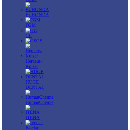
EURONDA
FGM
GC
GS
Heraeus-
Kulzer
HUGE
DENTAL
HumanChemie
ITENA
Ivoclar