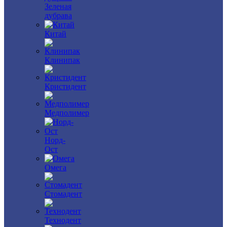
Зеленая
дубрава
Китай
Клинипак
Кристидент
Медполимер
Норд-
Ост
Омега
Стомадент
Технодент