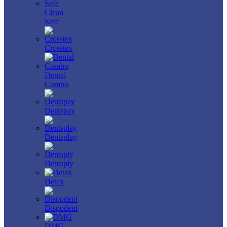
Clean
Safe
Crosstex
Dental
Combo
Dentspay
Dentsplay
Dentsply
Detax
Dispodent
DMG