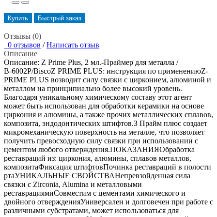
Купить
Быстрый заказ
Отзывы (0)
0 отзывов
/
Написать отзыв
Описание
Описание: Z Prime Plus, 2 мл.-Праймер для металла /
В-6002P/BiscoZ PRIME PLUS: инструкция по применениюZ-
PRIME PLUS возводит силу связки с цирконием, алюминой и
металлом на принципиально более высокий уровень.
Благодаря уникальному химическому составу этот агент
может быть использован для обработки керамики на основе
циркония и алюмины, а также прочих металлических сплавов,
композита, эндодонтических штифтов.З Прайм плюс создает
микромеханическую поверхность на металле, что позволяет
получить превосходную силу связки при использовании с
цементом любого отверждения.ПОКАЗАНИЯОбработка
реставраций из: циркония, алюмины, сплавов металлов,
композитаФиксация штифтовПочинка реставраций в полости
ртаУНИКАЛЬНЫЕ СВОЙСТВАНепревзойденная сила
связки с Zirconia, Alumina и металловыми
реставрациямиСовместим с цементами химического и
двойного отвержденияУниверсален и долговечен при работе с
различными субстратами, может использоваться для