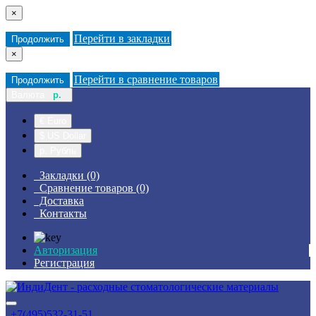
×
Перейти в закладки
Продолжить
×
Перейти в сравнение товаров
Продолжить
Валюта
р.
€ Euro
$ US Dollar
р. Рубль
Закладки (0)
Сравнение товаров (0)
Доставка
Контакты
Авторизация
Регистрация
+7(495)532-31-51