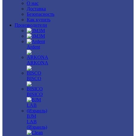
О нас
Доставка
Безопасность
Как купить
Производители
3M
3М
Ardent
ARKONA
BISCO
BISICO
BJM
LAB
(Израиль)