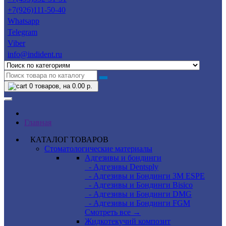
+7(926)111-50-40
Whatsapp
Telegram
Viber
info@indident.ru
0
товаров, на 0.00 р.
Главная
КАТАЛОГ ТОВАРОВ
Стоматологические материалы
Адгезивы и бондинги
- Адгезивы Dentsply
- Адгезивы и Бондинги 3M ESPE
- Адгезивы и Бондинги Bisico
- Адгезивы и Бондинги DMG
- Адгезивы и Бондинги FGM
Смотреть все →
Жидкотекучий композит