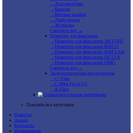
- Аппликаторы
- Бахилы
- Ватные валики
- Драй-типсы
- Журналы
Смотреть все →
Цементы для фиксации
- Цементы для фиксации 3M ESPE
- Цементы для фиксации BISCO
- Цементы для фиксации BJM LAB
- Цементы для фиксации DETAX
- Цементы для фиксации DMG
Смотреть все →
Эндодонтические инструменты
- C+Files
- C-Pilot FiLes CC
- K.Files
Показать все категории
Новости
Акции
Контакты
Информация