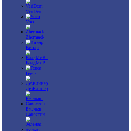
VeriDent
Voco
Zhermack
Винар
ВладМиВа
Гекса
ДезКлинер
Емельян
Савостин