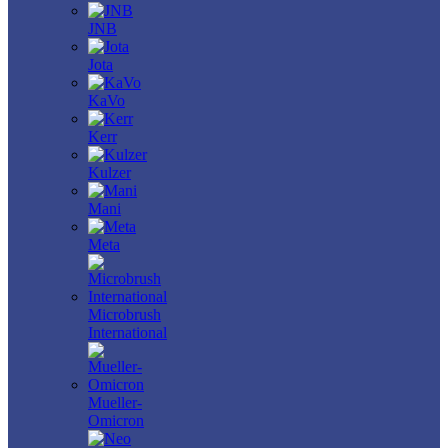
JNB
Jota
KaVo
Kerr
Kulzer
Mani
Meta
Microbrush
International
Mueller-
Omicron