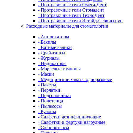
- Протравочные гели Омега-Дент
- Протравочные гели Стомадент
- Протравочные гели ТехноДент
- Протравочные гели Эстэйд-Сервисгруп
Расходные материалы для стоматологии
- Аппликаторы
- Бахилы
- Ватные валики
- Драй-типсы
- Журналы
- Индикаторы
- Марлевые тампоны
- Маски
- Медицинские халаты одноразовые
- Пакеты
- Перчатки
- Подголовники
- Полотенца
- Пылесосы
- Рулоны
- Салфетки дезинфицирующие
- Салфетки и фартуки нагрудные
- Слюноотсосы
- Стаканы