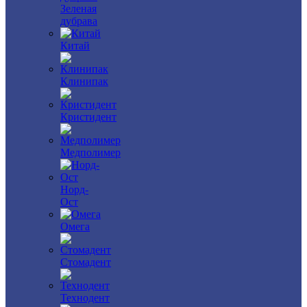
Зеленая
дубрава
Китай
Клинипак
Кристидент
Медполимер
Норд-
Ост
Омега
Стомадент
Технодент