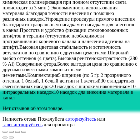
химическая полимеризация при полном отсутствии света
происходит за 3 мин.).Экономичность использования
материала благодаря точности внесения с помощью
различных насадок.Упрощение процедуры прямого внесения
благодаря интраоральным насадкам и насадкам для внесения
в канал.Простота и удобство фиксации стекловолоконных
штифтов в терапии (отсутствие необходимости
протравливания корневого канала и нанесения адгезива на
штифт).Высокая цветовая стабильность и эстетичность
результатов по сравнению с другими цементами.Широкий
выбор оттенков (4 цвета).Высокая рентгеноконтрастность (280
% Al).Содержание фтора.Более выгодная цена по сравнению с
другими известными композитными
цементами.Комплектация5 шприцев (по 5 г): 2 прозрачного
оттенка, 1 белый, 1 белый дентин и 1 желтый30 стандартных
смесительных насадок20 насадок с широким наконечником10
интраоральных насадок10 насадок для внесения материала в
канал
Нет отзывов об этом товаре.
Написать отзыв
Пожалуйста
авторизуйтесь
или
зарегистрируйтесь
для просмотра