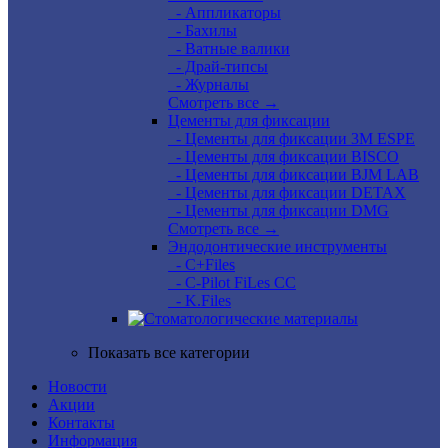
- Аппликаторы
- Бахилы
- Ватные валики
- Драй-типсы
- Журналы
Смотреть все →
Цементы для фиксации
- Цементы для фиксации 3M ESPE
- Цементы для фиксации BISCO
- Цементы для фиксации BJM LAB
- Цементы для фиксации DETAX
- Цементы для фиксации DMG
Смотреть все →
Эндодонтические инструменты
- C+Files
- C-Pilot FiLes CC
- K.Files
Показать все категории
Новости
Акции
Контакты
Информация