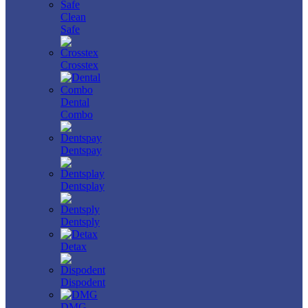
Clean
Safe
Crosstex
Dental
Combo
Dentspay
Dentsplay
Dentsply
Detax
Dispodent
DMG