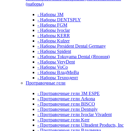
(наборы)
- Наборы 3М
- Наборы DENTSPLY
- Наборы FGM
- Наборы Ivoclar
- Наборы KERR
- Наборы Kulzer
- Наборы President Dental Germany
- Наборы Spident
- Наборы Tokuyama Dental (Япония)
- Наборы VeryDent
- Наборы VoCo
- Наборы ВладМиВа
- Наборы Технодент
Протравочные гели
- Протравочные гели 3М ESPE
- Протравочные гели Arkona
- Протравочные гели BISCO
- Протравочные гели Dentsply
- Протравочные гели Ivoclar Vivadent
- Протравочные гели Kerr
- Протравочные гели Ultradent Products, Inc
- Протравочные гели Владмива