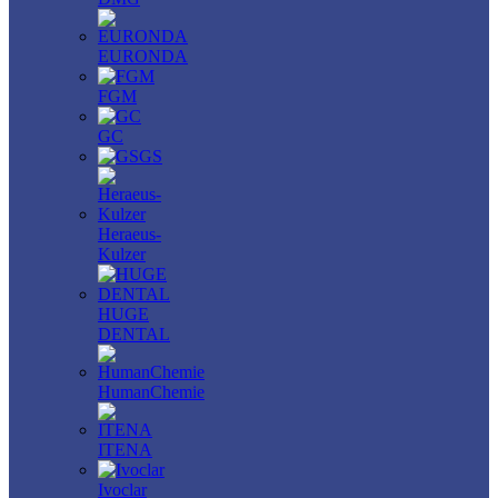
EURONDA
FGM
GC
GS
Heraeus-
Kulzer
HUGE
DENTAL
HumanChemie
ITENA
Ivoclar