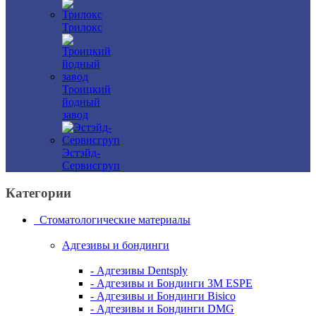
Трилокс
Троицкий
йодный
завод
Эстэйд-
Сервисгруп
Категории
Стоматологические материалы
Адгезивы и бондинги
- Адгезивы Dentsply
- Адгезивы и Бондинги 3M ESPE
- Адгезивы и Бондинги Bisico
- Адгезивы и Бондинги DMG