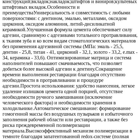
конструкций;вкладок;накладок;штифтов и виниров;культевых
штифтовых вкладок.Особенности и
преимуществаУниверсальность и совместимость с любыми
поверхностями: с дентином, эмалью, металлами, оксидом
циркония, оксидом алюминия, литий-дисиликатной
керамикой.Улучшенная формула цемента обеспечивает силу
адгезии, сравнимую с адгезивами тотального протравливания,
к тканям зуба и ко всем видам стоматологических материалов
без применения адгезивной системы (МПа: эмаль - 25,5,
дентин - 25,8, титан - 41, цирконий - 32,1, золото - 33,2, e.max -
34, керамика - 33,6). Оптимизированные матрица и система
наполнителей повышают смачиваемость, что позволяет
добиться более высокой адгезии к дентину.Сокращение
времени выполнения реставрации благодаря отсутствию
необходимости в протравливании и процедуре
адгезии.Простота использования: удобство нанесения, легкое
удаление излишков цемента одной порцией, отсутствие
необходимости ручного замешивания (исключение
человеческого фактора) и необходимости хранения в
холодильнике.Автоматическое смешивание: формирование
гомогенной массы без воздушных пузырьков и избыточного
заполнения рабочей области или реставрации, а также без
риска преждевременной полимеризации
материала.Высокоэффективный механизм полимеризации в
темноте благодаря запатентованной redox-системе (полная