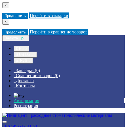
×
Перейти в закладки
Продолжить
×
Перейти в сравнение товаров
Продолжить
Валюта
р.
€ Euro
$ US Dollar
р. Рубль
Закладки (0)
Сравнение товаров (0)
Доставка
Контакты
Авторизация
Регистрация
+7(495)532-31-51