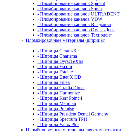
- Пломбирование каналов Spident
- Пломбирование каналов Spofa
- Пломбирование каналов ULTRADENT
- Пломбирование каналов VDW
- Пломбирование каналов Владмива
- Пломбирование каналов Омега-Дент
- Пломбирование каналов Технодент
Пломбировочные материалы (шприцы)
- Шприцы Ceram-X
- Шприцы Charisma
- Шприцы Dyract eXtra
- Шприцы Escom
- Шприцы Estelite
- Шприцы Estet X HD
- Шприцы Filtek
- Шприцы Gradia Direct
- Шприцы Harmonize
- Шприцы Kerr Point 4
- Шприцы Meridian
- Шприцы Premise
- Шприцы President Dental Germany
- Шприцы Spectrum TPH
- Шприцы Valux Plus
Пломбировочные материалы для стоматологии