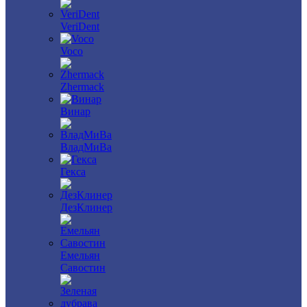
VeriDent
Voco
Zhermack
Винар
ВладМиВа
Гекса
ДезКлинер
Емельян
Савостин