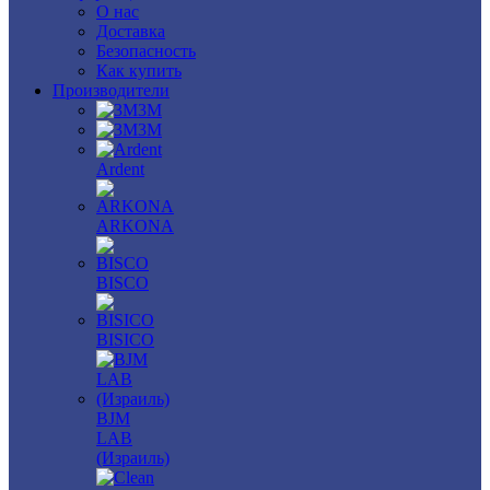
О нас
Доставка
Безопасность
Как купить
Производители
3M
3М
Ardent
ARKONA
BISCO
BISICO
BJM
LAB
(Израиль)