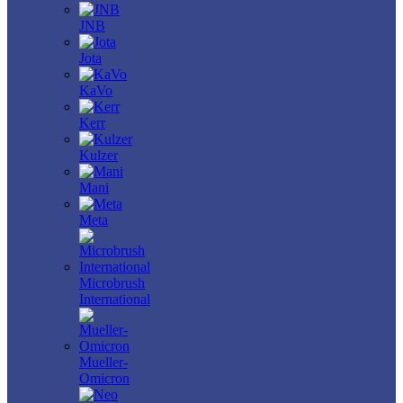
JNB
Jota
KaVo
Kerr
Kulzer
Mani
Meta
Microbrush
International
Mueller-
Omicron