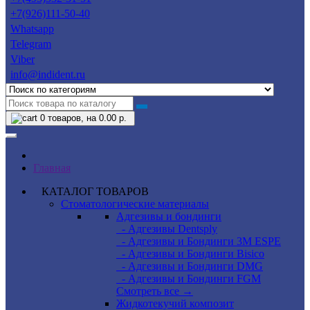
+7(926)111-50-40
Whatsapp
Telegram
Viber
info@indident.ru
0
товаров, на 0.00 р.
Главная
КАТАЛОГ ТОВАРОВ
Стоматологические материалы
Адгезивы и бондинги
- Адгезивы Dentsply
- Адгезивы и Бондинги 3M ESPE
- Адгезивы и Бондинги Bisico
- Адгезивы и Бондинги DMG
- Адгезивы и Бондинги FGM
Смотреть все →
Жидкотекучий композит