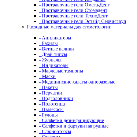
- Протравочные гели Омега-Дент
- Протравочные гели Стомадент
- Протравочные гели ТехноДент
- Протравочные гели Эстэйд-Сервисгруп
Расходные материалы для стоматологии
- Аппликаторы
- Бахилы
- Ватные валики
- Драй-типсы
- Журналы
- Индикаторы
- Марлевые тампоны
- Маски
- Медицинские халаты одноразовые
- Пакеты
- Перчатки
- Подголовники
- Полотенца
- Пылесосы
- Рулоны
- Салфетки дезинфицирующие
- Салфетки и фартуки нагрудные
- Слюноотсосы
- Стаканы