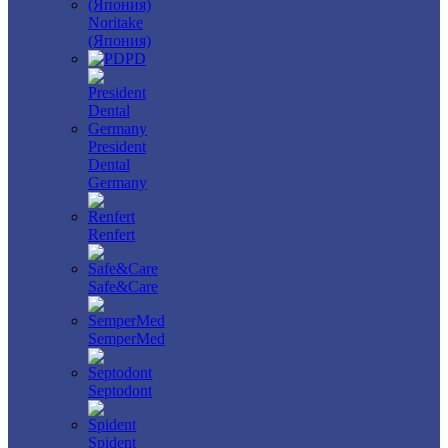
Noritake
(Япония)
PD
President
Dental
Germany
Renfert
Safe&Care
SemperMed
Septodont
Spident