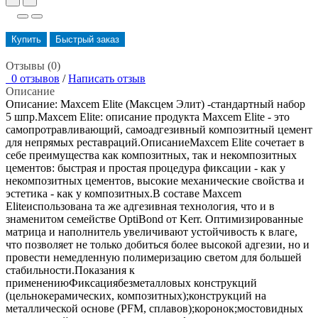
Купить
Быстрый заказ
Отзывы (0)
0 отзывов
/
Написать отзыв
Описание
Описание: Maxcem Elite (Максцем Элит) -стандартный набор
5 шпр.Maxcem Elite: описание продукта Maxcem Elite - это
самопротравливающий, самоадгезивный композитный цемент
для непрямых реставраций.ОписаниеMaxcem Elite сочетает в
себе преимущества как композитных, так и некомпозитных
цементов: быстрая и простая процедура фиксации - как у
некомпозитных цементов, высокие механические свойства и
эстетика - как у композитных.В составе Maxcem
Eliteиспользована та же адгезивная технология, что и в
знаменитом семействе OptiBond от Kerr. Оптимизированные
матрица и наполнитель увеличивают устойчивость к влаге,
что позволяет не только добиться более высокой адгезии, но и
провести немедленную полимеризацию светом для большей
стабильности.Показания к
применениюФиксациябезметалловых конструкций
(цельнокерамических, композитных);конструкций на
металлической основе (PFM, сплавов);коронок;мостовидных