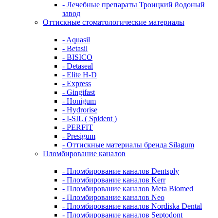
- Лечебные препараты Троицкий йодоный
завод
Оттискные стоматологические материалы
- Aquasil
- Betasil
- BISICO
- Detaseal
- Elite H-D
- Express
- Gingifast
- Honigum
- Hydrorise
- I-SIL ( Spident )
- PERFIT
- Presigum
- Оттискные материалы бренда Silagum
Пломбирование каналов
- Пломбирование каналов Dentsply
- Пломбирование каналов Kerr
- Пломбирование каналов Meta Biomed
- Пломбирование каналов Neo
- Пломбирование каналов Nordiska Dental
- Пломбирование каналов Septodont