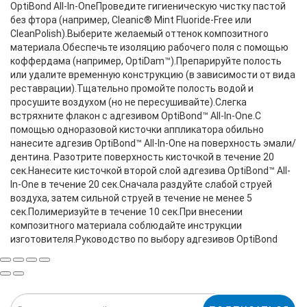
OptiBond All-In-OneПроведите гигиеническую чистку пастой
без фтора (например, Cleanic® Mint Fluoride-Free или
CleanPolish).Выберите желаемый оттенок композитного
материала.Обеспечьте изоляцию рабочего поля с помощью
коффердама (например, OptiDam™).Препарируйте полость
или удалите временную конструкцию (в зависимости от вида
реставрации).Тщательно промойте полость водой и
просушите воздухом (но не пересушивайте).Слегка
встряхните флакон с адгезивом OptiBond™ All-In-One.С
помощью одноразовой кисточки аппликатора обильно
нанесите адгезив OptiBond™ All-In-One на поверхность эмали/
дентина. Разотрите поверхность кисточкой в течение 20
сек.Нанесите кисточкой второй слой адгезива OptiBond™ All-
In-One в течение 20 сек.Сначала раздуйте слабой струей
воздуха, затем сильной струей в течение не менее 5
сек.Полимеризуйте в течение 10 сек.При внесении
композитного материала соблюдайте инструкции
изготовителя.Руководство по выбору адгезивов OptiBond