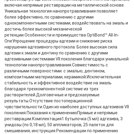
включая непрямые реставрации на металлической основе.
Уникальная технология нанопротравливания позволяет
более эффективно, по сравнению с другими
однокомпонентными cистемами, воздействовать на эмаль и
достичь более высокой механической
ретенции.Особенности и преимущества OptiBond™ All-In-
OneУпрощение процедуры адгезии и снижение риска
нарушения адгезивного протокола. Более высокая сила
адгезии к эмали и дентину по сравнению с другими
адгезивными системами VII поколения благодаря уникальной
технологии нанопротравливания.Совместимость с
различными поверхностями: с эмалью, дентином,
композитными материалами, керамикой.Исключительная
стабильность и эффективное воздействие на эмаль
благодаря трехкомпонентной системе из трех
растворителей.Долговечные и предсказуемые
результаты.Отсутствие постоперационной
чувствительности.Один из наиболее доступных адгезивов VII
поколения.Показания к применениюПрямые и непрямые
реставрации.Комплектация1 бутылочка (5 мл) адгезива, 3
унидозы (по 0,18 мл), 50 аппликаторов, 25 палеток для
смешивания, инструкция.Рекомендации по применению