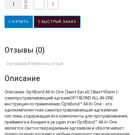
КУПИТЬ
БЫСТРЫЙ ЗАКАЗ
Отзывы (0)
0 отзывов
/
Написать отзыв
Описание
Описание: OptiBond All-In-One (5мл+3ун.х0,18мл+50апп.)-
самопротравливающий адгезивOPTIBOND ALL-IN-ONE:
инструкция по применению OptiBond™ All-In-One - это
однокомпонентная самопротравливающая адгезивная
система, содержащая все компоненты для протравливания,
прайминга и бондинга за один этап.OptiBond™ All-In-One
является светоотверждаемым адгезивом и обеспечивает
превосходную адгезию к любым поверхностям и материалам,