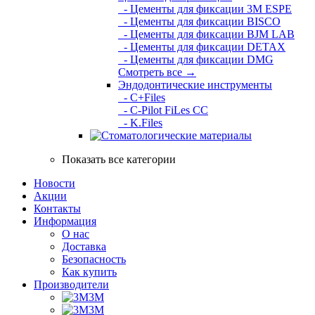
- Цементы для фиксации 3M ESPE
- Цементы для фиксации BISCO
- Цементы для фиксации BJM LAB
- Цементы для фиксации DETAX
- Цементы для фиксации DMG
Смотреть все →
Эндодонтические инструменты
- C+Files
- C-Pilot FiLes CC
- K.Files
Показать все категории
Новости
Акции
Контакты
Информация
О нас
Доставка
Безопасность
Как купить
Производители
3M
3М