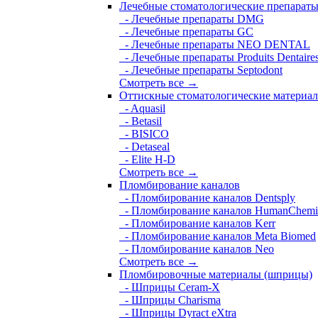
Лечебные стоматологические препарат
- Лечебные препараты DMG
- Лечебные препараты GC
- Лечебные препараты NEO DENTAL
- Лечебные препараты Produits Dentaire
- Лечебные препараты Septodont
Смотреть все →
Оттискные стоматологические материа
- Aquasil
- Betasil
- BISICO
- Detaseal
- Elite H-D
Смотреть все →
Пломбирование каналов
- Пломбирование каналов Dentsply
- Пломбирование каналов HumanChemi
- Пломбирование каналов Kerr
- Пломбирование каналов Meta Biomed
- Пломбирование каналов Neo
Смотреть все →
Пломбировочные материалы (шприцы)
- Шприцы Ceram-X
- Шприцы Charisma
- Шприцы Dyract eXtra