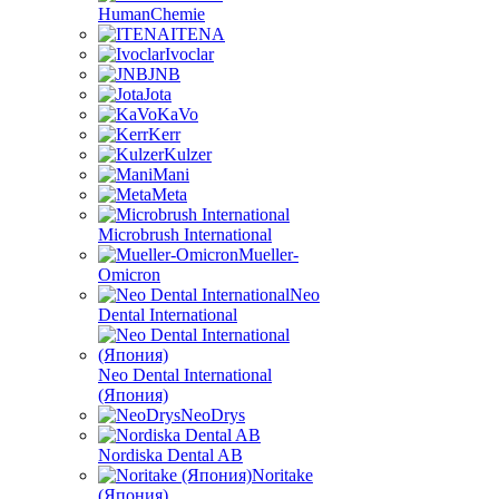
HumanChemie
ITENA
Ivoclar
JNB
Jota
KaVo
Kerr
Kulzer
Mani
Meta
Microbrush International
Mueller-
Omicron
Neo
Dental International
Neo Dental International
(Япония)
NeoDrys
Nordiska Dental AB
Noritake
(Япония)