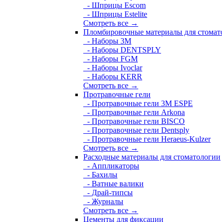
- Шприцы Escom
- Шприцы Estelite
Смотреть все →
Пломбировочные материалы для стомат
- Наборы 3М
- Наборы DENTSPLY
- Наборы FGM
- Наборы Ivoclar
- Наборы KERR
Смотреть все →
Протравочные гели
- Протравочные гели 3М ESPE
- Протравочные гели Arkona
- Протравочные гели BISCO
- Протравочные гели Dentsply
- Протравочные гели Heraeus-Kulzer
Смотреть все →
Расходные материалы для стоматологии
- Аппликаторы
- Бахилы
- Ватные валики
- Драй-типсы
- Журналы
Смотреть все →
Цементы для фиксации