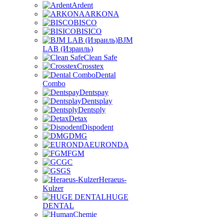
Ardent
ARKONA
BISCO
BISICO
BJM
LAB (Израиль)
Clean Safe
Crosstex
Dental
Combo
Dentspay
Dentsplay
Dentsply
Detax
Dispodent
DMG
EURONDA
FGM
GC
GS
Heraeus-
Kulzer
HUGE
DENTAL