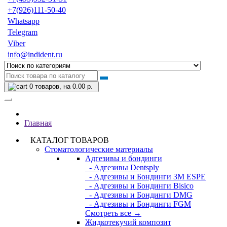
+7(926)111-50-40
Whatsapp
Telegram
Viber
info@indident.ru
0
товаров, на 0.00 р.
Главная
КАТАЛОГ ТОВАРОВ
Стоматологические материалы
Адгезивы и бондинги
- Адгезивы Dentsply
- Адгезивы и Бондинги 3M ESPE
- Адгезивы и Бондинги Bisico
- Адгезивы и Бондинги DMG
- Адгезивы и Бондинги FGM
Смотреть все →
Жидкотекучий композит