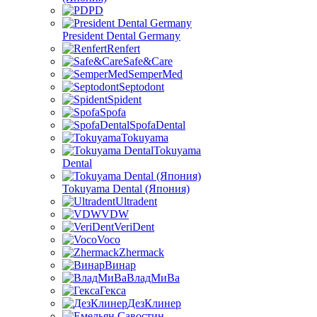
PD
President Dental Germany
Renfert
Safe&Care
SemperMed
Septodont
Spident
Spofa
SpofaDental
Tokuyama
Tokuyama
Dental
Tokuyama Dental (Япония)
Ultradent
VDW
VeriDent
Voco
Zhermack
Винар
ВладМиВа
Гекса
ДезКлинер