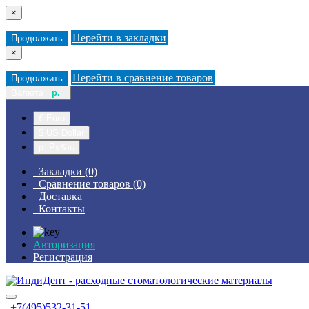
×
Перейти в закладки
Продолжить
×
Перейти в сравнение товаров
Продолжить
Валюта
р.
€ Euro
$ US Dollar
р. Рубль
Закладки (0)
Сравнение товаров (0)
Доставка
Контакты
Авторизация
Регистрация
+7(495)532-31-51