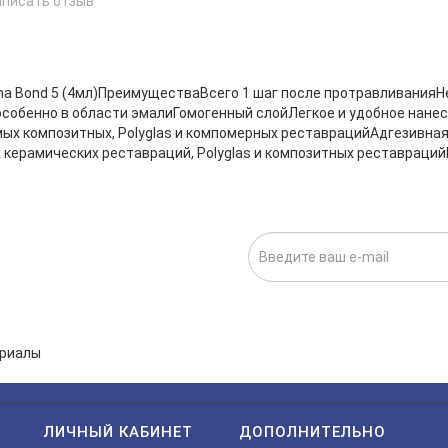
аписать отзыв
е
ma Bond 5 (4мл)ПреимуществаВсего 1 шаг после протравливанияН
 особенно в области эмалиГомогенный слойЛегкое и удобное нан
ых композитных, Polyglas и компомерных реставрацийАдгезивна
 керамических реставраций, Polyglas и композитных реставраци
ИСКА НА НОВОСТИ:
исаться», я даю cогласие на
обработку персональных данных.
ЛИЧНЫЙ КАБИНЕТ
ДОПОЛНИТЕЛЬНО