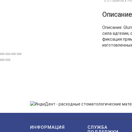
0 отзывов
/
Н
Описани
Описание: Glu
сила адгезии,
фиксация прям
изготовленных
ПОДП
Нажимая на кнопку «Подп
ИНФОРМАЦИЯ
СЛУЖБА