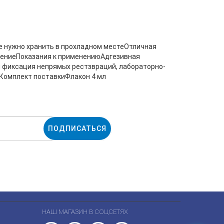
е нужно хранить в прохладном местеОтличная
есениеПоказания к применениюАдгезивная
я фиксация непрямых рестзвраций, лабораторно-
йКомплект поставкиФлакон 4 мл
ПОДПИСАТЬСЯ
НАШ МАГАЗИН В СОЦСЕТЯХ