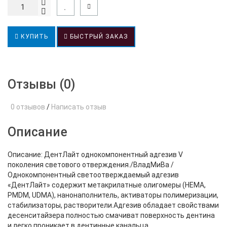
КУПИТЬ
БЫСТРЫЙ ЗАКАЗ
Отзывы (0)
0 отзывов
/
Написать отзыв
Описание
Описание: ДентЛайт однокомпонентный адгезив V
поколения светового отверждения./ВладМиВа /
Однокомпонентный светоотверждаемый адгезив
«ДентЛайт» содержит метакрилатные олигомеры (HEMA,
PMDM, UDMA), нанонаполнитель, активаторы полимеризации,
стабилизаторы, растворители.Адгезив обладает свойствами
десенситайзера полностью смачиват поверхность дентина
и легко проникает в дентинные канальца.