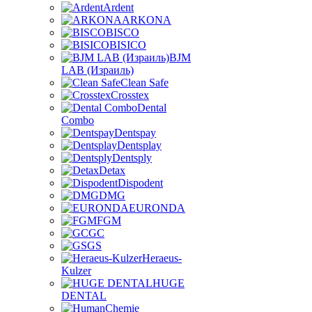
Ardent
ARKONA
BISCO
BISICO
BJM
LAB (Израиль)
Clean Safe
Crosstex
Dental
Combo
Dentspay
Dentsplay
Dentsply
Detax
Dispodent
DMG
EURONDA
FGM
GC
GS
Heraeus-
Kulzer
HUGE
DENTAL