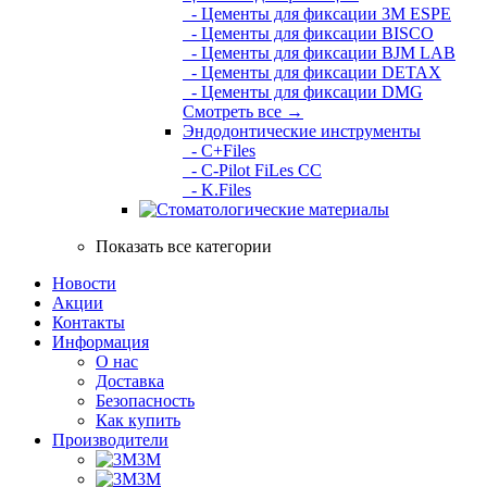
- Цементы для фиксации 3M ESPE
- Цементы для фиксации BISCO
- Цементы для фиксации BJM LAB
- Цементы для фиксации DETAX
- Цементы для фиксации DMG
Смотреть все →
Эндодонтические инструменты
- C+Files
- C-Pilot FiLes CC
- K.Files
Показать все категории
Новости
Акции
Контакты
Информация
О нас
Доставка
Безопасность
Как купить
Производители
3M
3М