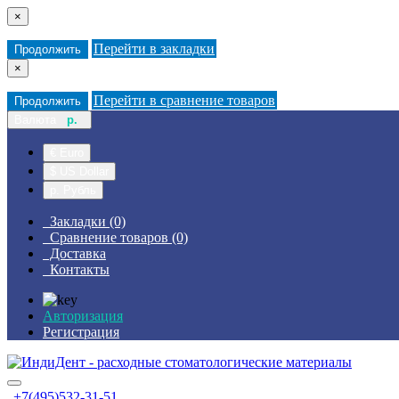
×
Перейти в закладки
Продолжить
×
Перейти в сравнение товаров
Продолжить
Валюта
р.
€ Euro
$ US Dollar
р. Рубль
Закладки (0)
Сравнение товаров (0)
Доставка
Контакты
Авторизация
Регистрация
+7(495)532-31-51