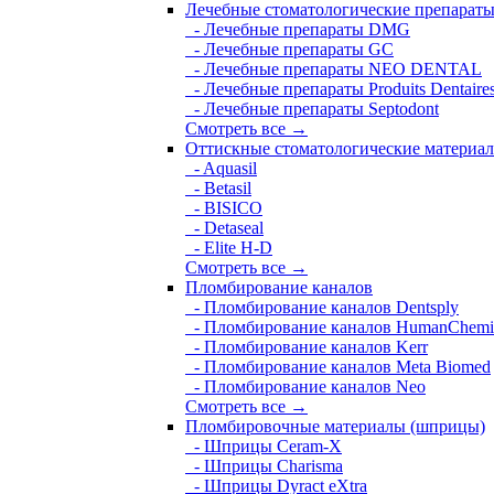
Лечебные стоматологические препарат
- Лечебные препараты DMG
- Лечебные препараты GC
- Лечебные препараты NEO DENTAL
- Лечебные препараты Produits Dentaire
- Лечебные препараты Septodont
Смотреть все →
Оттискные стоматологические материа
- Aquasil
- Betasil
- BISICO
- Detaseal
- Elite H-D
Смотреть все →
Пломбирование каналов
- Пломбирование каналов Dentsply
- Пломбирование каналов HumanChemi
- Пломбирование каналов Kerr
- Пломбирование каналов Meta Biomed
- Пломбирование каналов Neo
Смотреть все →
Пломбировочные материалы (шприцы)
- Шприцы Ceram-X
- Шприцы Charisma
- Шприцы Dyract eXtra