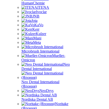
HumanChemie
ITENA
Ivoclar
JNB
Jota
KaVo
Kerr
Kulzer
Mani
Meta
Microbrush International
Mueller-
Omicron
Neo
Dental International
Neo Dental International
(Япония)
NeoDrys
Nordiska Dental AB
Noritake
(Япония)