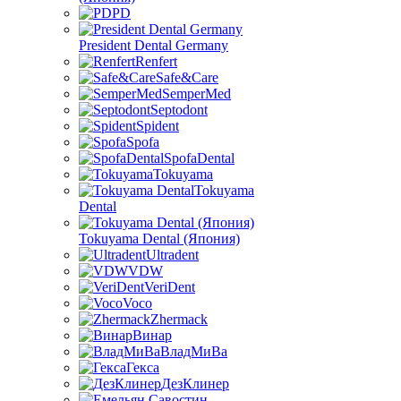
PD
President Dental Germany
Renfert
Safe&Care
SemperMed
Septodont
Spident
Spofa
SpofaDental
Tokuyama
Tokuyama
Dental
Tokuyama Dental (Япония)
Ultradent
VDW
VeriDent
Voco
Zhermack
Винар
ВладМиВа
Гекса
ДезКлинер