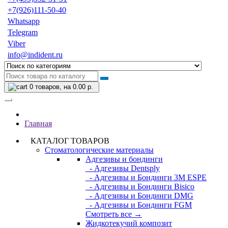
+7(926)111-50-40
Whatsapp
Telegram
Viber
info@indident.ru
0
товаров, на 0.00 р.
Главная
КАТАЛОГ ТОВАРОВ
Стоматологические материалы
Адгезивы и бондинги
- Адгезивы Dentsply
- Адгезивы и Бондинги 3M ESPE
- Адгезивы и Бондинги Bisico
- Адгезивы и Бондинги DMG
- Адгезивы и Бондинги FGM
Смотреть все →
Жидкотекучий композит