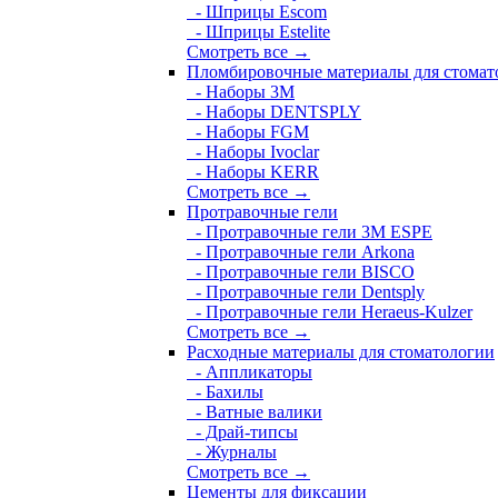
- Шприцы Escom
- Шприцы Estelite
Смотреть все →
Пломбировочные материалы для стомат
- Наборы 3М
- Наборы DENTSPLY
- Наборы FGM
- Наборы Ivoclar
- Наборы KERR
Смотреть все →
Протравочные гели
- Протравочные гели 3М ESPE
- Протравочные гели Arkona
- Протравочные гели BISCO
- Протравочные гели Dentsply
- Протравочные гели Heraeus-Kulzer
Смотреть все →
Расходные материалы для стоматологии
- Аппликаторы
- Бахилы
- Ватные валики
- Драй-типсы
- Журналы
Смотреть все →
Цементы для фиксации