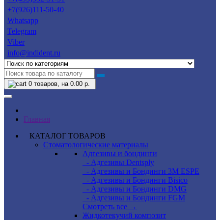
+7(926)111-50-40
Whatsapp
Telegram
Viber
info@indident.ru
0
товаров, на 0.00 р.
Главная
КАТАЛОГ ТОВАРОВ
Стоматологические материалы
Адгезивы и бондинги
- Адгезивы Dentsply
- Адгезивы и Бондинги 3M ESPE
- Адгезивы и Бондинги Bisico
- Адгезивы и Бондинги DMG
- Адгезивы и Бондинги FGM
Смотреть все →
Жидкотекучий композит