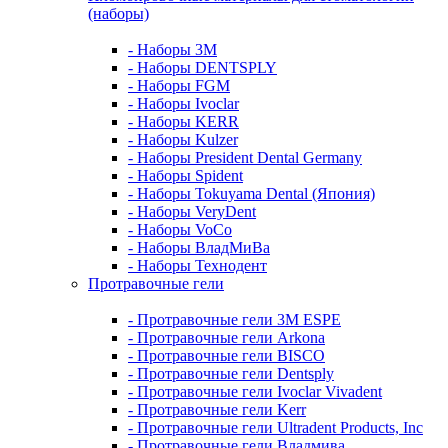
(наборы)
- Наборы 3М
- Наборы DENTSPLY
- Наборы FGM
- Наборы Ivoclar
- Наборы KERR
- Наборы Kulzer
- Наборы President Dental Germany
- Наборы Spident
- Наборы Tokuyama Dental (Япония)
- Наборы VeryDent
- Наборы VoCo
- Наборы ВладМиВа
- Наборы Технодент
Протравочные гели
- Протравочные гели 3М ESPE
- Протравочные гели Arkona
- Протравочные гели BISCO
- Протравочные гели Dentsply
- Протравочные гели Ivoclar Vivadent
- Протравочные гели Kerr
- Протравочные гели Ultradent Products, Inc
- Протравочные гели Владмива