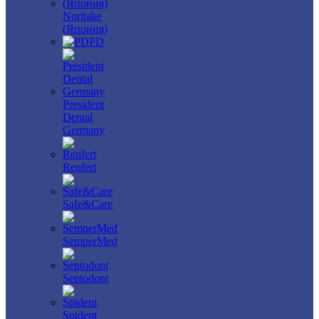
Noritake
(Япония)
PD
President
Dental
Germany
Renfert
Safe&Care
SemperMed
Septodont
Spident