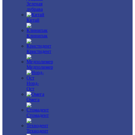
Зеленая
дубрава
Китай
Клинипак
Кристидент
Медполимер
Норд-
Ост
Омега
Стомадент
Технодент