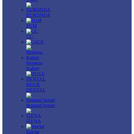
EURONDA
FGM
GC
GS
Heraeus-
Kulzer
HUGE
DENTAL
HumanChemie
ITENA
Ivoclar