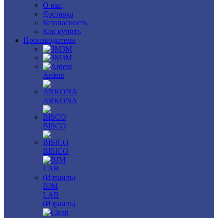
О нас
Доставка
Безопасность
Как купить
Производители
3M
3М
Ardent
ARKONA
BISCO
BISICO
BJM
LAB
(Израиль)