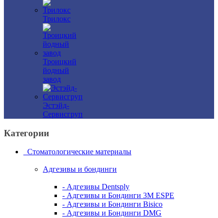
Трилокс
Троицкий
йодный
завод
Эстэйд-
Сервисгруп
Категории
Стоматологические материалы
Адгезивы и бондинги
- Адгезивы Dentsply
- Адгезивы и Бондинги 3M ESPE
- Адгезивы и Бондинги Bisico
- Адгезивы и Бондинги DMG