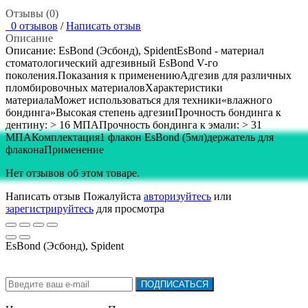
Отзывы (0)
0 отзывов
/
Написать отзыв
Описание
Описание: EsBond (Эсбонд), SpidentEsBond - материал
стоматологический адгезивный EsBond V-го
поколения.Показания к применениюАдгезив для различных
пломбировочных материаловХарактеристики
материалаМожет использоваться для техники«влажного
бондинга»Высокая степень адгезииПрочность бондинга к
дентину: > 16 МПАПрочность бондинга к эмали: > 31
МПАКомплектация1 флакон EsBond (5мл)держатель для
флаконаПрименение
Нет отзывов об этом товаре.
Написать отзыв
Пожалуйста
авторизуйтесь
или
зарегистрируйтесь
для просмотра
EsBond (Эсбонд), Spident
Подписка на новости:
ПОДПИСАТЬСЯ