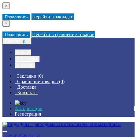
×
Перейти в закладки
Продолжить
×
Перейти в сравнение товаров
Продолжить
Валюта
р.
€ Euro
$ US Dollar
р. Рубль
Закладки (0)
Сравнение товаров (0)
Доставка
Контакты
Авторизация
Регистрация
+7(495)532-31-51