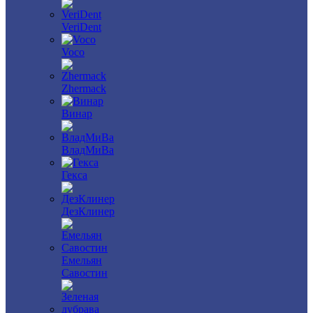
VeriDent
Voco
Zhermack
Винар
ВладМиВа
Гекса
ДезКлинер
Емельян
Савостин