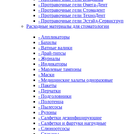
- Протравочные гели Омега-Дент
- Протравочные гели Стомадент
- Протравочные гели ТехноДент
- Протравочные гели Эстэйд-Сервисгруп
Расходные материалы для стоматологии
- Аппликаторы
- Бахилы
- Ватные валики
- Драй-типсы
- Журналы
- Индикаторы
- Марлевые тампоны
- Маски
- Медицинские халаты одноразовые
- Пакеты
- Перчатки
- Подголовники
- Полотенца
- Пылесосы
- Рулоны
- Салфетки дезинфицирующие
- Салфетки и фартуки нагрудные
- Слюноотсосы
- Стаканы