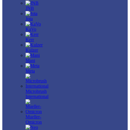
JNB
Jota
KaVo
Kerr
Kulzer
Mani
Meta
Microbrush
International
Mueller-
Omicron