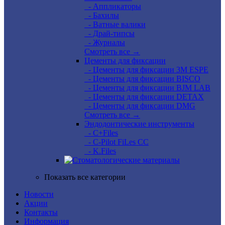
- Аппликаторы
- Бахилы
- Ватные валики
- Драй-типсы
- Журналы
Смотреть все →
Цементы для фиксации
- Цементы для фиксации 3M ESPE
- Цементы для фиксации BISCO
- Цементы для фиксации BJM LAB
- Цементы для фиксации DETAX
- Цементы для фиксации DMG
Смотреть все →
Эндодонтические инструменты
- C+Files
- C-Pilot FiLes CC
- K.Files
Показать все категории
Новости
Акции
Контакты
Информация