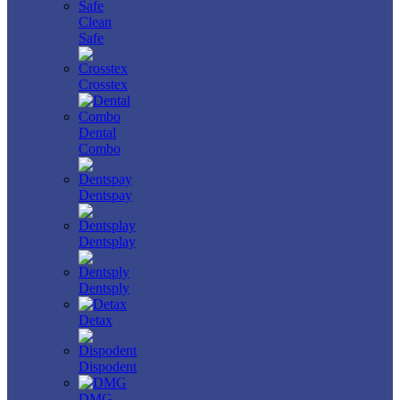
Clean
Safe
Crosstex
Dental
Combo
Dentspay
Dentsplay
Dentsply
Detax
Dispodent
DMG