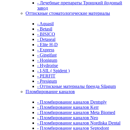
- Лечебные препараты Троицкий йодоный
завод
Оттискные стоматологические материалы
- Aquasil
- Betasil
- BISICO
- Detaseal
- Elite H-D
- Express
- Gingifast
- Honigum
- Hydrorise
- I-SIL ( Spident )
- PERFIT
- Presigum
- Оттискные материалы бренда Silagum
Пломбирование каналов
- Пломбирование каналов Dentsply
- Пломбирование каналов Kerr
- Пломбирование каналов Meta Biomed
- Пломбирование каналов Neo
- Пломбирование каналов Nordiska Dental
- Пломбирование каналов Septodont