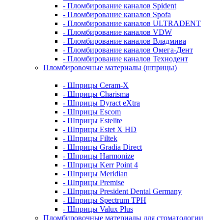
- Пломбирование каналов Spident
- Пломбирование каналов Spofa
- Пломбирование каналов ULTRADENT
- Пломбирование каналов VDW
- Пломбирование каналов Владмива
- Пломбирование каналов Омега-Дент
- Пломбирование каналов Технодент
Пломбировочные материалы (шприцы)
- Шприцы Ceram-X
- Шприцы Charisma
- Шприцы Dyract eXtra
- Шприцы Escom
- Шприцы Estelite
- Шприцы Estet X HD
- Шприцы Filtek
- Шприцы Gradia Direct
- Шприцы Harmonize
- Шприцы Kerr Point 4
- Шприцы Meridian
- Шприцы Premise
- Шприцы President Dental Germany
- Шприцы Spectrum TPH
- Шприцы Valux Plus
Пломбировочные материалы для стоматологии