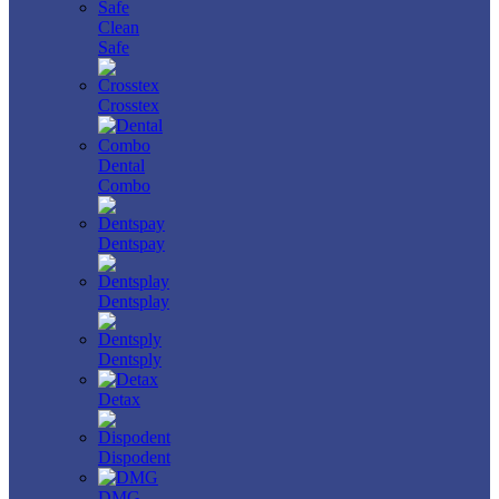
Clean
Safe
Crosstex
Dental
Combo
Dentspay
Dentsplay
Dentsply
Detax
Dispodent
DMG