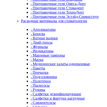
- Протравочные гели Омега-Дент
- Протравочные гели Стомадент
- Протравочные гели ТехноДент
- Протравочные гели Эстэйд-Сервисгруп
Расходные материалы для стоматологии
- Аппликаторы
- Бахилы
- Ватные валики
- Драй-типсы
- Журналы
- Индикаторы
- Марлевые тампоны
- Маски
- Медицинские халаты одноразовые
- Пакеты
- Перчатки
- Подголовники
- Полотенца
- Пылесосы
- Рулоны
- Салфетки дезинфицирующие
- Салфетки и фартуки нагрудные
- Слюноотсосы
- Стаканы