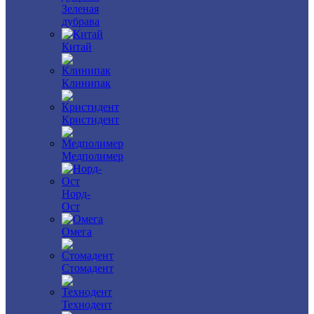
Зеленая
дубрава
Китай
Клинипак
Кристидент
Медполимер
Норд-
Ост
Омега
Стомадент
Технодент