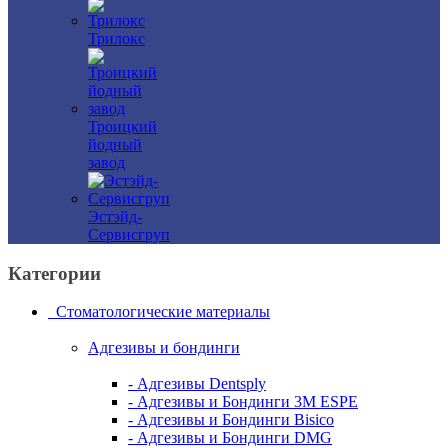
Трилокс
Троицкий
йодный
завод
Эстэйд-
Сервисгруп
Категории
Стоматологические материалы
Адгезивы и бондинги
- Адгезивы Dentsply
- Адгезивы и Бондинги 3M ESPE
- Адгезивы и Бондинги Bisico
- Адгезивы и Бондинги DMG