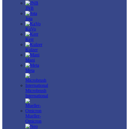
JNB
Jota
KaVo
Kerr
Kulzer
Mani
Meta
Microbrush
International
Mueller-
Omicron