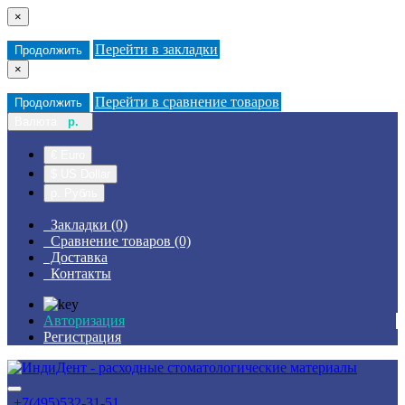
×
Перейти в закладки
Продолжить
×
Перейти в сравнение товаров
Продолжить
Валюта
р.
€ Euro
$ US Dollar
р. Рубль
Закладки (0)
Сравнение товаров (0)
Доставка
Контакты
Авторизация
Регистрация
+7(495)532-31-51