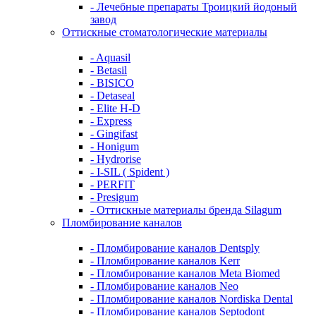
- Лечебные препараты Троицкий йодоный
завод
Оттискные стоматологические материалы
- Aquasil
- Betasil
- BISICO
- Detaseal
- Elite H-D
- Express
- Gingifast
- Honigum
- Hydrorise
- I-SIL ( Spident )
- PERFIT
- Presigum
- Оттискные материалы бренда Silagum
Пломбирование каналов
- Пломбирование каналов Dentsply
- Пломбирование каналов Kerr
- Пломбирование каналов Meta Biomed
- Пломбирование каналов Neo
- Пломбирование каналов Nordiska Dental
- Пломбирование каналов Septodont