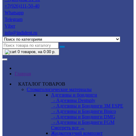
+7(926)111-50-40
Whatsapp
Telegram
Viber
info@indident.ru
0
товаров, на 0.00 р.
Главная
КАТАЛОГ ТОВАРОВ
Стоматологические материалы
Адгезивы и бондинги
- Адгезивы Dentsply
- Адгезивы и Бондинги 3M ESPE
- Адгезивы и Бондинги Bisico
- Адгезивы и Бондинги DMG
- Адгезивы и Бондинги FGM
Смотреть все →
Жидкотекучий композит