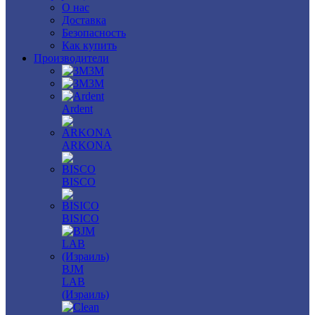
О нас
Доставка
Безопасность
Как купить
Производители
3M
3М
Ardent
ARKONA
BISCO
BISICO
BJM
LAB
(Израиль)