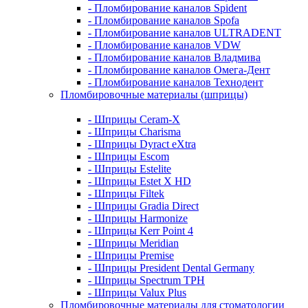
- Пломбирование каналов Spident
- Пломбирование каналов Spofa
- Пломбирование каналов ULTRADENT
- Пломбирование каналов VDW
- Пломбирование каналов Владмива
- Пломбирование каналов Омега-Дент
- Пломбирование каналов Технодент
Пломбировочные материалы (шприцы)
- Шприцы Ceram-X
- Шприцы Charisma
- Шприцы Dyract eXtra
- Шприцы Escom
- Шприцы Estelite
- Шприцы Estet X HD
- Шприцы Filtek
- Шприцы Gradia Direct
- Шприцы Harmonize
- Шприцы Kerr Point 4
- Шприцы Meridian
- Шприцы Premise
- Шприцы President Dental Germany
- Шприцы Spectrum TPH
- Шприцы Valux Plus
Пломбировочные материалы для стоматологии