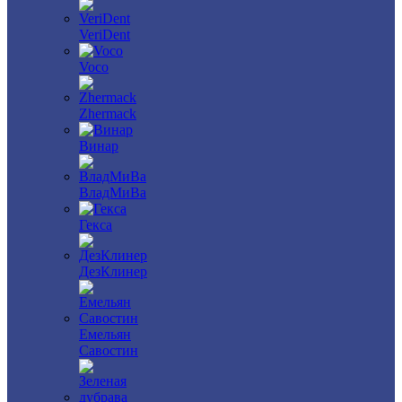
VeriDent
Voco
Zhermack
Винар
ВладМиВа
Гекса
ДезКлинер
Емельян
Савостин