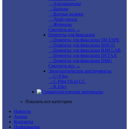
- Аппликаторы
- Бахилы
- Ватные валики
- Драй-типсы
- Журналы
Смотреть все →
Цементы для фиксации
- Цементы для фиксации 3M ESPE
- Цементы для фиксации BISCO
- Цементы для фиксации BJM LAB
- Цементы для фиксации DETAX
- Цементы для фиксации DMG
Смотреть все →
Эндодонтические инструменты
- C+Files
- C-Pilot FiLes CC
- K.Files
Показать все категории
Новости
Акции
Контакты
Информация