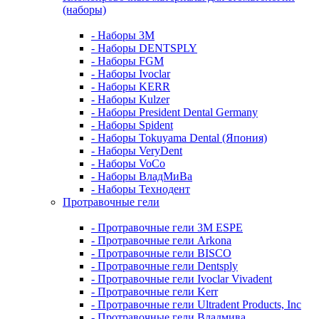
(наборы)
- Наборы 3М
- Наборы DENTSPLY
- Наборы FGM
- Наборы Ivoclar
- Наборы KERR
- Наборы Kulzer
- Наборы President Dental Germany
- Наборы Spident
- Наборы Tokuyama Dental (Япония)
- Наборы VeryDent
- Наборы VoCo
- Наборы ВладМиВа
- Наборы Технодент
Протравочные гели
- Протравочные гели 3М ESPE
- Протравочные гели Arkona
- Протравочные гели BISCO
- Протравочные гели Dentsply
- Протравочные гели Ivoclar Vivadent
- Протравочные гели Kerr
- Протравочные гели Ultradent Products, Inc
- Протравочные гели Владмива