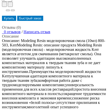
Купить
Быстрый заказ
Отзывы (0)
0 отзывов
/
Написать отзыв
Описание
Описание: Modeling Resin моделировочная смола (10мл) 800-
503, KerrModeling Resin: описание продукта Modeling Resin
(моделировочная смола) - моделировочная жидкость Kerr
является агентом для смачивания (метакрилат смолы). Она
позволяет улучшить адаптацию высоконаполненных
композитных материалов к твердым тканям зуба и не дает
композитному материалу липнуть к
инструментами.Преимущества моделировочной жидкости
Kerrулучшенная адаптация композитного материала к
твердым тканям зуба;комфортная работа даже с
трудномоделируемыми композитами;универсальность
применения для всех классов реставраций;простота внесения
композитного материала в полость;сокращение трудоемкости
внесения композита и экономия времени;снижение риска
возникновения «белой полосы»;отсутствие прилипания к
инструментам;многолетний опыт успешного