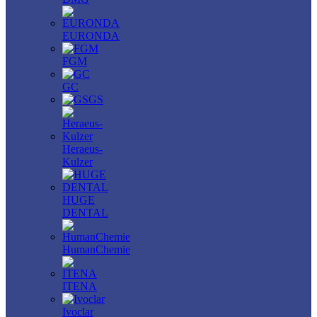
EURONDA
FGM
GC
GS
Heraeus-
Kulzer
HUGE
DENTAL
HumanChemie
ITENA
Ivoclar