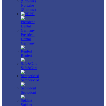
Noritake
(Япония)
PD
President
Dental
Germany
Renfert
Safe&Care
SemperMed
Septodont
Spident