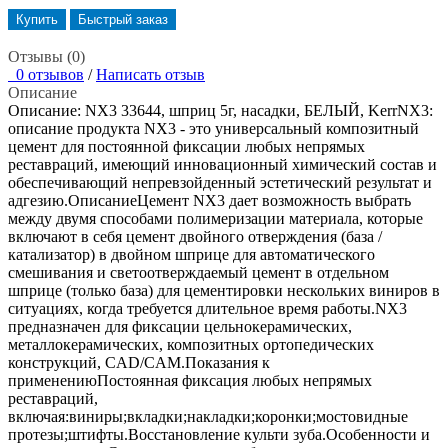
Купить
Быстрый заказ
Отзывы (0)
0 отзывов
/
Написать отзыв
Описание
Описание: NX3 33644, шприц 5г, насадки, БЕЛЫЙ, KerrNX3:
описание продукта NX3 - это универсальный композитный
цемент для постоянной фиксации любых непрямых
реставраций, имеющий инновационный химический состав и
обеспечивающий непревзойденный эстетический результат и
адгезию.ОписаниеЦемент NX3 дает возможность выбрать
между двумя способами полимеризации материала, которые
включают в себя цемент двойного отверждения (база /
катализатор) в двойном шприце для автоматического
смешивания и светоотверждаемый цемент в отдельном
шприце (только база) для цементировки нескольких виниров в
ситуациях, когда требуется длительное время работы.NX3
предназначен для фиксации цельнокерамических,
металлокерамических, композитных ортопедических
конструкций, CAD/CAM.Показания к
применениюПостоянная фиксация любых непрямых
реставраций,
включая:виниры;вкладки;накладки;коронки;мостовидные
протезы;штифты.Восстановление культи зуба.Особенности и