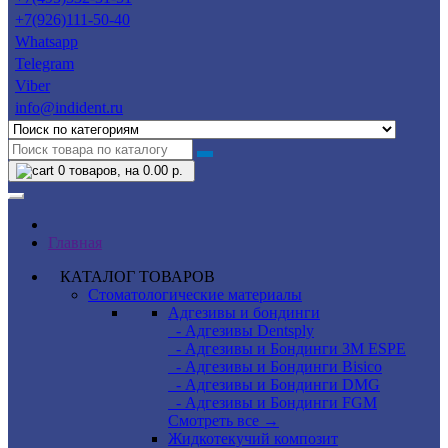
+7(926)111-50-40
Whatsapp
Telegram
Viber
info@indident.ru
0
товаров, на 0.00 р.
Главная
КАТАЛОГ ТОВАРОВ
Стоматологические материалы
Адгезивы и бондинги
- Адгезивы Dentsply
- Адгезивы и Бондинги 3M ESPE
- Адгезивы и Бондинги Bisico
- Адгезивы и Бондинги DMG
- Адгезивы и Бондинги FGM
Смотреть все →
Жидкотекучий композит