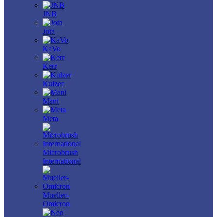
JNB
Jota
KaVo
Kerr
Kulzer
Mani
Meta
Microbrush
International
Mueller-
Omicron