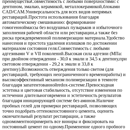
преимуществаCовместимость с любыми поверхностями: с
дентином, эмалью, керамикой, металлокерамикой,блоками
CAD/CAM.Универсальность для всех видов непрямых
реставраций.Простота использования благодаря
автоматическому смешиванию: формирование
гомогенноймассы без воздушных пузырьков и избыточного
заполнения рабочей области или реставрации,а также без
риска преждевременной полимеризации материала.Удобство
нанесения и простота удаления излишков по достижении
материалом состояния геля.Совместимость с любыми
адгезивами V и VII поколений.Высокая сила адгезии (МПа:
при двойном отверждении - 30,0 к эмали и 34,5 к дентину,при
световом отверждении - 29,2 к эмали и 33,8 к
дентину).Возможность отверждения только светом (для
реставраций, требующих неограниченного времениработы) и
высокоэффективный механизм полимеризации в темноте
благодаря запатентованнойredox-системе.Превосходная
эстетика и цветовая стабильность, отсутствие изменения по
истечении длительноговремени и эстетичность результатов
благодаря инициирующей системе без аминов.Наличие
пробных гелей для примерки реставраций, позволяющих
точно подобрать оттенокпостоянного цемента, оценить
окончательный результат реставрации, а также
одномоментнопримерить все виниры и фиксировать на
постоянный цемент по одному.Применение одного пробного