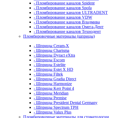
- Пломбирование каналов Spident
- Пломбирование каналов Spofa
- Пломбирование каналов ULTRADENT
- Пломбирование каналов VDW
- Пломбирование каналов Владмива
- Пломбирование каналов Омега-Дент
- Пломбирование каналов Технодент
Пломбировочные материалы (шприцы)
- Шприцы Ceram-X
- Шприцы Charisma
- Шприцы Dyract eXtra
- Шприцы Escom
- Шприцы Estelite
- Шприцы Estet X HD
- Шприцы Filtek
- Шприцы Gradia Direct
- Шприцы Harmonize
- Шприцы Kerr Point 4
- Шприцы Meridian
- Шприцы Premise
- Шприцы President Dental Germany
- Шприцы Spectrum TPH
- Шприцы Valux Plus
Пломбировочные материалы для стоматологии