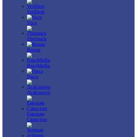
VeriDent
Voco
Zhermack
Винар
ВладМиВа
Гекса
ДезКлинер
Емельян
Савостин