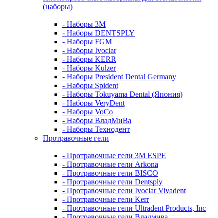
(наборы)
- Наборы 3М
- Наборы DENTSPLY
- Наборы FGM
- Наборы Ivoclar
- Наборы KERR
- Наборы Kulzer
- Наборы President Dental Germany
- Наборы Spident
- Наборы Tokuyama Dental (Япония)
- Наборы VeryDent
- Наборы VoCo
- Наборы ВладМиВа
- Наборы Технодент
Протравочные гели
- Протравочные гели 3М ESPE
- Протравочные гели Arkona
- Протравочные гели BISCO
- Протравочные гели Dentsply
- Протравочные гели Ivoclar Vivadent
- Протравочные гели Kerr
- Протравочные гели Ultradent Products, Inc
- Протравочные гели Владмива