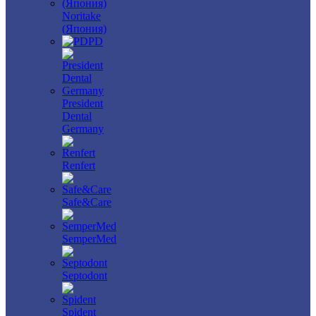
Noritake
(Япония)
PD
President
Dental
Germany
Renfert
Safe&Care
SemperMed
Septodont
Spident