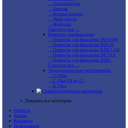
- Аппликаторы
- Бахилы
- Ватные валики
- Драй-типсы
- Журналы
Смотреть все →
Цементы для фиксации
- Цементы для фиксации 3M ESPE
- Цементы для фиксации BISCO
- Цементы для фиксации BJM LAB
- Цементы для фиксации DETAX
- Цементы для фиксации DMG
Смотреть все →
Эндодонтические инструменты
- C+Files
- C-Pilot FiLes CC
- K.Files
Показать все категории
Новости
Акции
Контакты
Информация