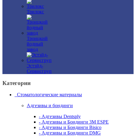
Трилокс
Троицкий
йодный
завод
Эстэйд-
Сервисгруп
Категории
Стоматологические материалы
Адгезивы и бондинги
- Адгезивы Dentsply
- Адгезивы и Бондинги 3M ESPE
- Адгезивы и Бондинги Bisico
- Адгезивы и Бондинги DMG