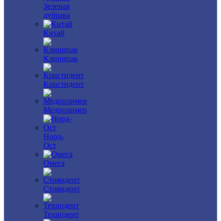
Зеленая
дубрава
Китай
Клинипак
Кристидент
Медполимер
Норд-
Ост
Омега
Стомадент
Технодент