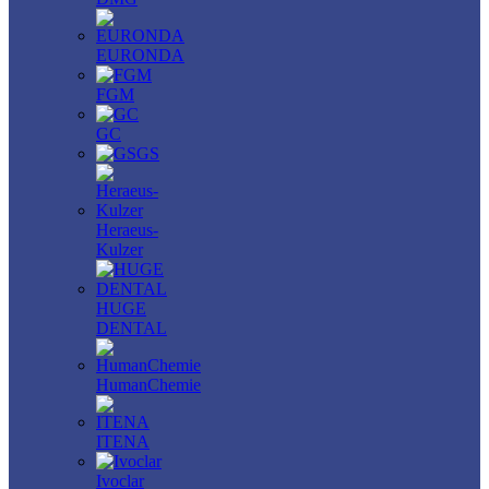
EURONDA
FGM
GC
GS
Heraeus-
Kulzer
HUGE
DENTAL
HumanChemie
ITENA
Ivoclar