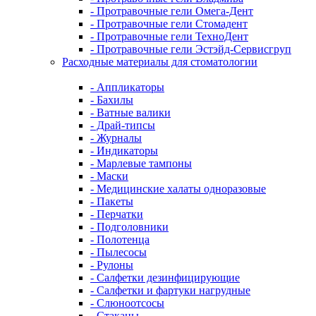
- Протравочные гели Омега-Дент
- Протравочные гели Стомадент
- Протравочные гели ТехноДент
- Протравочные гели Эстэйд-Сервисгруп
Расходные материалы для стоматологии
- Аппликаторы
- Бахилы
- Ватные валики
- Драй-типсы
- Журналы
- Индикаторы
- Марлевые тампоны
- Маски
- Медицинские халаты одноразовые
- Пакеты
- Перчатки
- Подголовники
- Полотенца
- Пылесосы
- Рулоны
- Салфетки дезинфицирующие
- Салфетки и фартуки нагрудные
- Слюноотсосы
- Стаканы