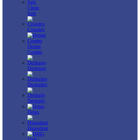
Clean
Safe
Crosstex
Dental
Combo
Dentspay
Dentsplay
Dentsply
Detax
Dispodent
DMG