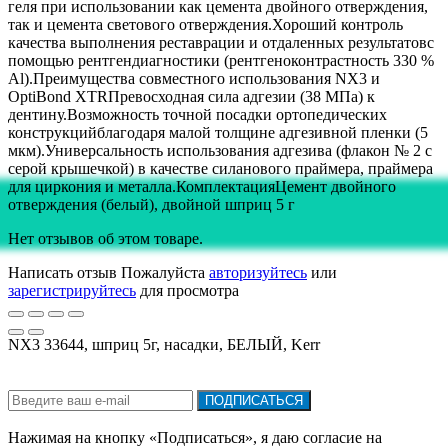
геля при использовании как цемента двойного отверждения,
так и цемента светового отверждения.Хороший контроль
качества выполнения реставрации и отдаленных результатовс
помощью рентгендиагностики (рентгеноконтрастность 330 %
Al).Преимущества совместного использования NX3 и
OptiBond XTRПревосходная сила адгезии (38 МПа) к
дентину.Возможность точной посадки ортопедических
конструкцийблагодаря малой толщине адгезивной пленки (5
мкм).Универсальность использования адгезива (флакон № 2 с
серой крышечкой) в качестве силанового праймера, праймера
для циркония и металла.КомплектацияЦемент двойного
отверждения (белый), двойной шприц 5 г
Нет отзывов об этом товаре.
Написать отзыв
Пожалуйста
авторизуйтесь
или
зарегистрируйтесь
для просмотра
NX3 33644, шприц 5г, насадки, БЕЛЫЙ, Kerr
Подписка на новости:
ПОДПИСАТЬСЯ
Нажимая на кнопку «Подписаться», я даю cогласие на