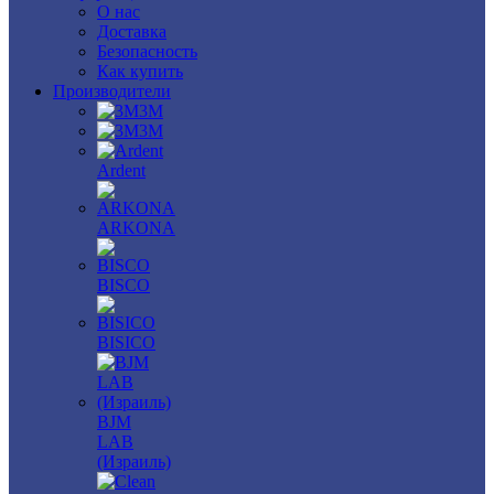
О нас
Доставка
Безопасность
Как купить
Производители
3M
3М
Ardent
ARKONA
BISCO
BISICO
BJM
LAB
(Израиль)