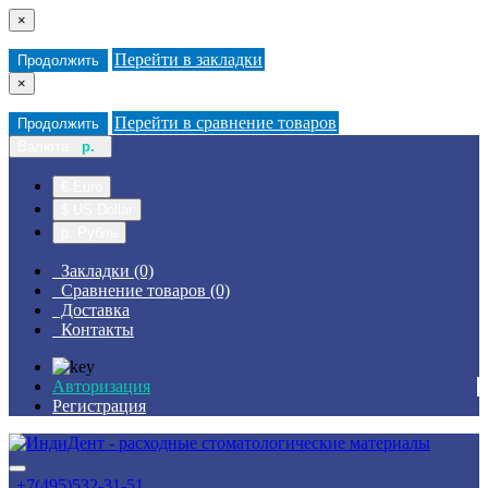
×
Перейти в закладки
Продолжить
×
Перейти в сравнение товаров
Продолжить
Валюта
р.
€ Euro
$ US Dollar
р. Рубль
Закладки (0)
Сравнение товаров (0)
Доставка
Контакты
Авторизация
Регистрация
+7(495)532-31-51