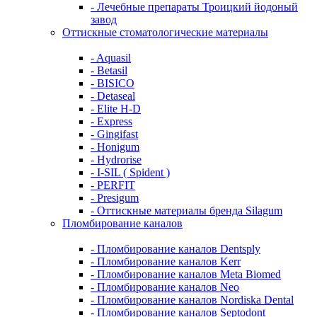
- Лечебные препараты Троицкий йодоный
завод
Оттискные стоматологические материалы
- Aquasil
- Betasil
- BISICO
- Detaseal
- Elite H-D
- Express
- Gingifast
- Honigum
- Hydrorise
- I-SIL ( Spident )
- PERFIT
- Presigum
- Оттискные материалы бренда Silagum
Пломбирование каналов
- Пломбирование каналов Dentsply
- Пломбирование каналов Kerr
- Пломбирование каналов Meta Biomed
- Пломбирование каналов Neo
- Пломбирование каналов Nordiska Dental
- Пломбирование каналов Septodont