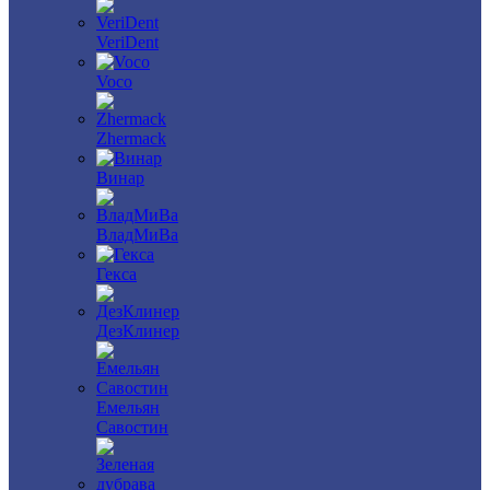
VeriDent
Voco
Zhermack
Винар
ВладМиВа
Гекса
ДезКлинер
Емельян
Савостин