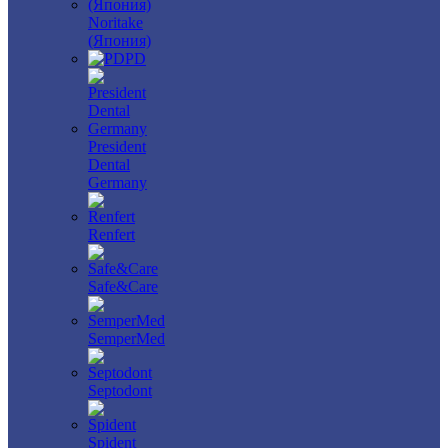
Noritake
(Япония)
PD
President
Dental
Germany
Renfert
Safe&Care
SemperMed
Septodont
Spident