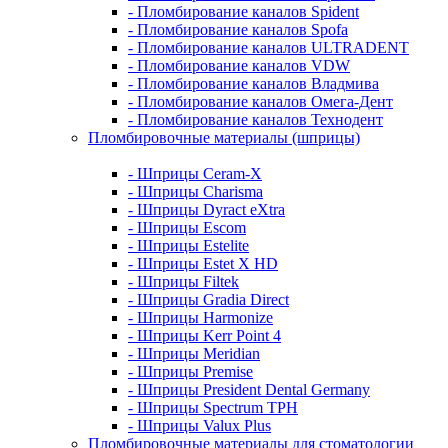
- Пломбирование каналов Spident
- Пломбирование каналов Spofa
- Пломбирование каналов ULTRADENT
- Пломбирование каналов VDW
- Пломбирование каналов Владмива
- Пломбирование каналов Омега-Дент
- Пломбирование каналов Технодент
Пломбировочные материалы (шприцы)
- Шприцы Ceram-X
- Шприцы Charisma
- Шприцы Dyract eXtra
- Шприцы Escom
- Шприцы Estelite
- Шприцы Estet X HD
- Шприцы Filtek
- Шприцы Gradia Direct
- Шприцы Harmonize
- Шприцы Kerr Point 4
- Шприцы Meridian
- Шприцы Premise
- Шприцы President Dental Germany
- Шприцы Spectrum TPH
- Шприцы Valux Plus
Пломбировочные материалы для стоматологии