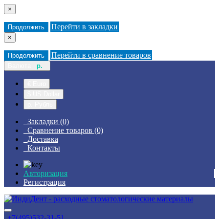
×
Перейти в закладки
Продолжить
×
Перейти в сравнение товаров
Продолжить
Валюта
р.
€ Euro
$ US Dollar
р. Рубль
Закладки (0)
Сравнение товаров (0)
Доставка
Контакты
Авторизация
Регистрация
+7(495)532-31-51