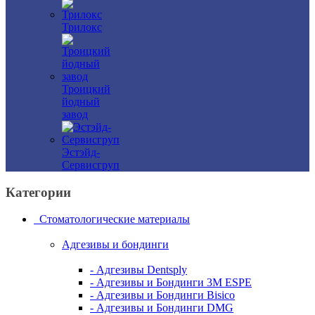
Трилокс
Троицкий
йодный
завод
Эстэйд-
Сервисгруп
Категории
Стоматологические материалы
Адгезивы и бондинги
- Адгезивы Dentsply
- Адгезивы и Бондинги 3M ESPE
- Адгезивы и Бондинги Bisico
- Адгезивы и Бондинги DMG