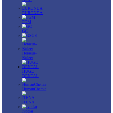
EURONDA
FGM
GC
GS
Heraeus-
Kulzer
HUGE
DENTAL
HumanChemie
ITENA
Ivoclar