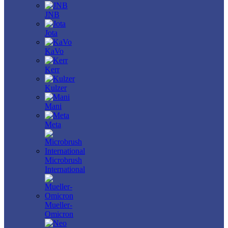
JNB
Jota
KaVo
Kerr
Kulzer
Mani
Meta
Microbrush
International
Mueller-
Omicron