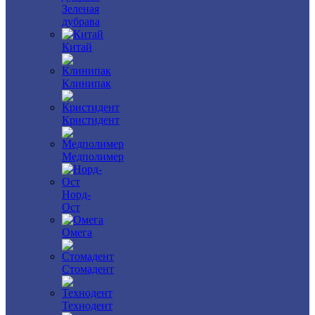
Зеленая
дубрава
Китай
Клинипак
Кристидент
Медполимер
Норд-
Ост
Омега
Стомадент
Технодент