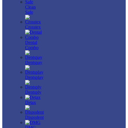
Clean
Safe
Crosstex
Dental
Combo
Dentspay
Dentsplay
Dentsply
Detax
Dispodent
DMG