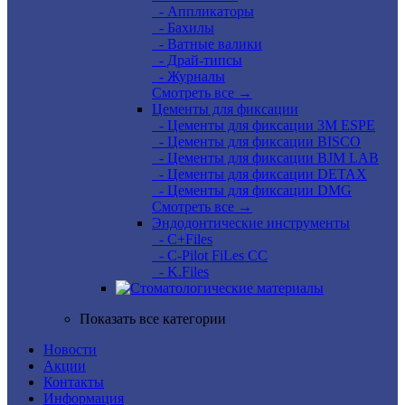
- Аппликаторы
- Бахилы
- Ватные валики
- Драй-типсы
- Журналы
Смотреть все →
Цементы для фиксации
- Цементы для фиксации 3M ESPE
- Цементы для фиксации BISCO
- Цементы для фиксации BJM LAB
- Цементы для фиксации DETAX
- Цементы для фиксации DMG
Смотреть все →
Эндодонтические инструменты
- C+Files
- C-Pilot FiLes CC
- K.Files
Показать все категории
Новости
Акции
Контакты
Информация