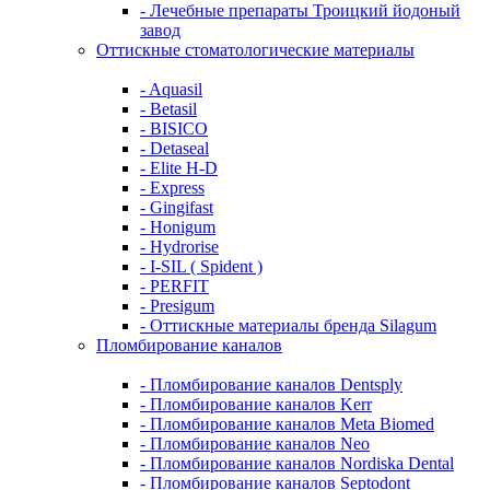
- Лечебные препараты Троицкий йодоный
завод
Оттискные стоматологические материалы
- Aquasil
- Betasil
- BISICO
- Detaseal
- Elite H-D
- Express
- Gingifast
- Honigum
- Hydrorise
- I-SIL ( Spident )
- PERFIT
- Presigum
- Оттискные материалы бренда Silagum
Пломбирование каналов
- Пломбирование каналов Dentsply
- Пломбирование каналов Kerr
- Пломбирование каналов Meta Biomed
- Пломбирование каналов Neo
- Пломбирование каналов Nordiska Dental
- Пломбирование каналов Septodont