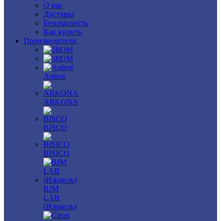
О нас
Доставка
Безопасность
Как купить
Производители
3M
3М
Ardent
ARKONA
BISCO
BISICO
BJM
LAB
(Израиль)