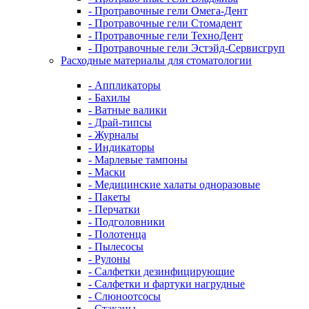
- Протравочные гели Омега-Дент
- Протравочные гели Стомадент
- Протравочные гели ТехноДент
- Протравочные гели Эстэйд-Сервисгруп
Расходные материалы для стоматологии
- Аппликаторы
- Бахилы
- Ватные валики
- Драй-типсы
- Журналы
- Индикаторы
- Марлевые тампоны
- Маски
- Медицинские халаты одноразовые
- Пакеты
- Перчатки
- Подголовники
- Полотенца
- Пылесосы
- Рулоны
- Салфетки дезинфицирующие
- Салфетки и фартуки нагрудные
- Слюноотсосы
- Стаканы