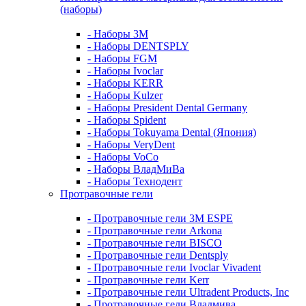
(наборы)
- Наборы 3М
- Наборы DENTSPLY
- Наборы FGM
- Наборы Ivoclar
- Наборы KERR
- Наборы Kulzer
- Наборы President Dental Germany
- Наборы Spident
- Наборы Tokuyama Dental (Япония)
- Наборы VeryDent
- Наборы VoCo
- Наборы ВладМиВа
- Наборы Технодент
Протравочные гели
- Протравочные гели 3М ESPE
- Протравочные гели Arkona
- Протравочные гели BISCO
- Протравочные гели Dentsply
- Протравочные гели Ivoclar Vivadent
- Протравочные гели Kerr
- Протравочные гели Ultradent Products, Inc
- Протравочные гели Владмива