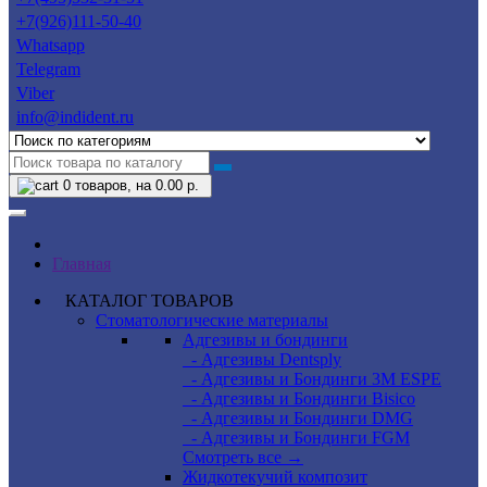
+7(926)111-50-40
Whatsapp
Telegram
Viber
info@indident.ru
0
товаров, на 0.00 р.
Главная
КАТАЛОГ ТОВАРОВ
Стоматологические материалы
Адгезивы и бондинги
- Адгезивы Dentsply
- Адгезивы и Бондинги 3M ESPE
- Адгезивы и Бондинги Bisico
- Адгезивы и Бондинги DMG
- Адгезивы и Бондинги FGM
Смотреть все →
Жидкотекучий композит