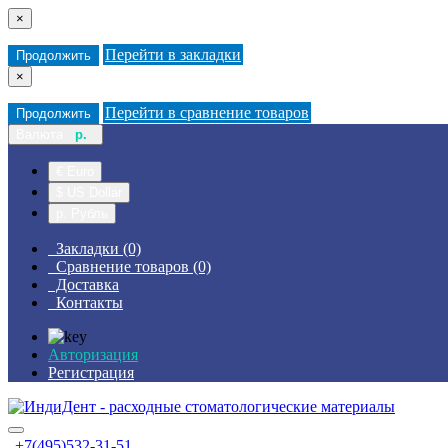
×
Перейти в закладки
Продолжить
×
Перейти в сравнение товаров
Продолжить
Валюта
р.
€ Euro
$ US Dollar
р. Рубль
Закладки (0)
Сравнение товаров (0)
Доставка
Контакты
Авторизация
Регистрация
+7(495)532-31-51