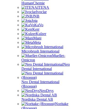
HumanChemie
ITENA
Ivoclar
JNB
Jota
KaVo
Kerr
Kulzer
Mani
Meta
Microbrush International
Mueller-
Omicron
Neo
Dental International
Neo Dental International
(Япония)
NeoDrys
Nordiska Dental AB
Noritake
(Япония)