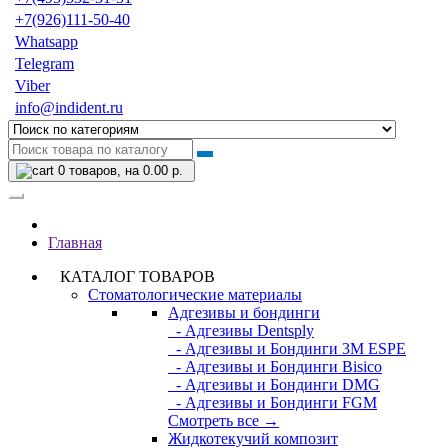
+7(926)111-50-40
Whatsapp
Telegram
Viber
info@indident.ru
0
товаров, на 0.00 р.
Главная
КАТАЛОГ ТОВАРОВ
Стоматологические материалы
Адгезивы и бондинги
- Адгезивы Dentsply
- Адгезивы и Бондинги 3M ESPE
- Адгезивы и Бондинги Bisico
- Адгезивы и Бондинги DMG
- Адгезивы и Бондинги FGM
Смотреть все →
Жидкотекучий композит