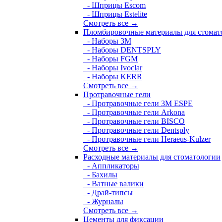
- Шприцы Escom
- Шприцы Estelite
Смотреть все →
Пломбировочные материалы для стомат
- Наборы 3М
- Наборы DENTSPLY
- Наборы FGM
- Наборы Ivoclar
- Наборы KERR
Смотреть все →
Протравочные гели
- Протравочные гели 3М ESPE
- Протравочные гели Arkona
- Протравочные гели BISCO
- Протравочные гели Dentsply
- Протравочные гели Heraeus-Kulzer
Смотреть все →
Расходные материалы для стоматологии
- Аппликаторы
- Бахилы
- Ватные валики
- Драй-типсы
- Журналы
Смотреть все →
Цементы для фиксации