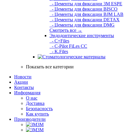
- Цементы для фиксации 3M ESPE
- Цементы для фиксации BISCO
- Цементы для фиксации BJM LAB
- Цементы для фиксации DETAX
- Цементы для фиксации DMG
Смотреть все →
Эндодонтические инструменты
- C+Files
- C-Pilot FiLes CC
- K.Files
Показать все категории
Новости
Акции
Контакты
Информация
О нас
Доставка
Безопасность
Как купить
Производители
3M
3М