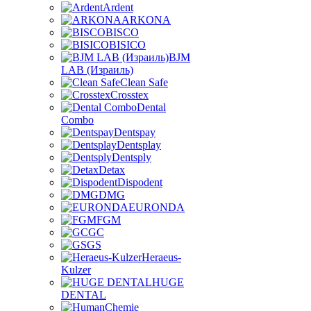
Ardent
ARKONA
BISCO
BISICO
BJM
LAB (Израиль)
Clean Safe
Crosstex
Dental
Combo
Dentspay
Dentsplay
Dentsply
Detax
Dispodent
DMG
EURONDA
FGM
GC
GS
Heraeus-
Kulzer
HUGE
DENTAL