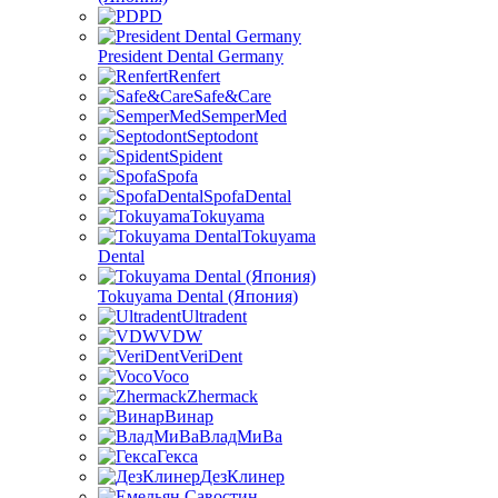
PD
President Dental Germany
Renfert
Safe&Care
SemperMed
Septodont
Spident
Spofa
SpofaDental
Tokuyama
Tokuyama
Dental
Tokuyama Dental (Япония)
Ultradent
VDW
VeriDent
Voco
Zhermack
Винар
ВладМиВа
Гекса
ДезКлинер