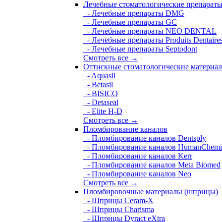
Лечебные стоматологические препарат
- Лечебные препараты DMG
- Лечебные препараты GC
- Лечебные препараты NEO DENTAL
- Лечебные препараты Produits Dentaire
- Лечебные препараты Septodont
Смотреть все →
Оттискные стоматологические материа
- Aquasil
- Betasil
- BISICO
- Detaseal
- Elite H-D
Смотреть все →
Пломбирование каналов
- Пломбирование каналов Dentsply
- Пломбирование каналов HumanChemi
- Пломбирование каналов Kerr
- Пломбирование каналов Meta Biomed
- Пломбирование каналов Neo
Смотреть все →
Пломбировочные материалы (шприцы)
- Шприцы Ceram-X
- Шприцы Charisma
- Шприцы Dyract eXtra