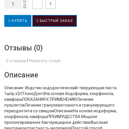
КУПИТЬ
БЫСТРЫЙ ЗАКАЗ
Отзывы (0)
0 отзывов
/
Написать отзыв
Описание
Описание: Иодотин эндодонтический-твердеющая паста
1шпр.х2г|ТехноДент|На основе йодоформа, хлорфенола,
камфорыПОКАЗАНИЯ К ПРИМЕНЕНИЮЛечение
пульпитовЛечение гранулематозного и гранулирующего
периодонтита со свищомОписаниеНа основе иодоформа,
хлорфенола, камфорыПРЕИМУЩЕСТВА Мощное
пролонгированное бактерицидное действиеВысокая
рентгенконтрастность материалаПростой способ