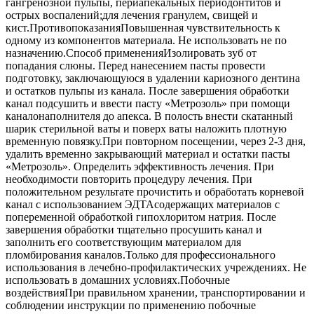
гангренозной пульпы, периапекальных периодонтитов и
острых воспалений;для лечения гранулем, свищей и
кист.ПротивопоказанияПовышенная чувствительность к
одному из компонентов материала. Не использовать не по
назначению.Способ примененияИзолировать зуб от
попадания слюны. Перед нанесением пасты провести
подготовку, заключающуюся в удалении кариозного дентина
и остатков пульпы из канала. После завершения обработки
канал подсушить и ввести пасту «Метрозоль» при помощи
каналонаполнителя до апекса. В полость внести скатанный
шарик стерильной ваты и поверх ваты наложить плотную
временную повязку.При повторном посещении, через 2-3 дня,
удалить временно закрывающий материал и остатки пасты
«Метрозоль». Определить эффективность лечения. При
необходимости повторить процедуру лечения. При
положительном результате прочистить и обработать корневой
канал с использованием ЭДТАсодержащих материалов с
попеременной обработкой гипохлоритом натрия. После
завершения обработки тщательно просушить канал и
заполнить его соответствующим материалом для
пломбирования каналов.Только для профессионального
использования в лечебно-профилактических учреждениях. Не
использовать в домашних условиях.Побочные
воздействияПри правильном хранении, транспортировании и
соблюдении инструкции по применению побочные