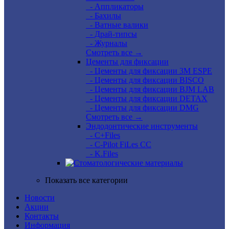
- Аппликаторы
- Бахилы
- Ватные валики
- Драй-типсы
- Журналы
Смотреть все →
Цементы для фиксации
- Цементы для фиксации 3M ESPE
- Цементы для фиксации BISCO
- Цементы для фиксации BJM LAB
- Цементы для фиксации DETAX
- Цементы для фиксации DMG
Смотреть все →
Эндодонтические инструменты
- C+Files
- C-Pilot FiLes CC
- K.Files
Показать все категории
Новости
Акции
Контакты
Информация