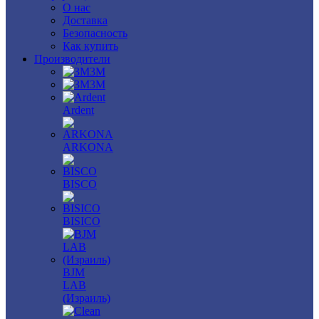
О нас
Доставка
Безопасность
Как купить
Производители
3M
3М
Ardent
ARKONA
BISCO
BISICO
BJM
LAB
(Израиль)