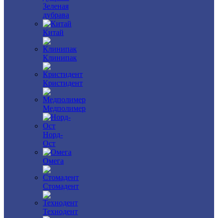
Зеленая
дубрава
Китай
Клинипак
Кристидент
Медполимер
Норд-
Ост
Омега
Стомадент
Технодент