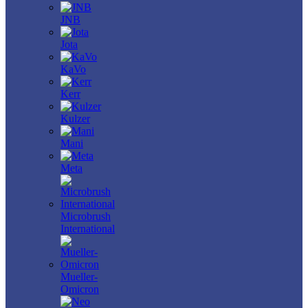
JNB
Jota
KaVo
Kerr
Kulzer
Mani
Meta
Microbrush
International
Mueller-
Omicron