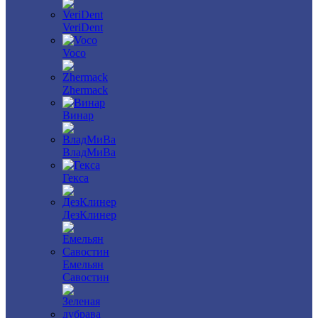
VeriDent
Voco
Zhermack
Винар
ВладМиВа
Гекса
ДезКлинер
Емельян
Савостин