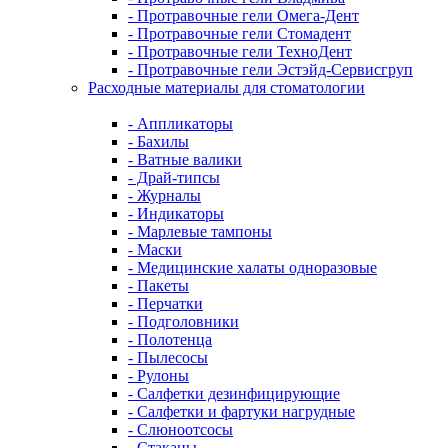
- Протравочные гели Омега-Дент
- Протравочные гели Стомадент
- Протравочные гели ТехноДент
- Протравочные гели Эстэйд-Сервисгруп
Расходные материалы для стоматологии
- Аппликаторы
- Бахилы
- Ватные валики
- Драй-типсы
- Журналы
- Индикаторы
- Марлевые тампоны
- Маски
- Медицинские халаты одноразовые
- Пакеты
- Перчатки
- Подголовники
- Полотенца
- Пылесосы
- Рулоны
- Салфетки дезинфицирующие
- Салфетки и фартуки нагрудные
- Слюноотсосы
- Стаканы