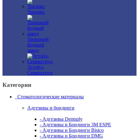
Трилокс
Троицкий
йодный
завод
Эстэйд-
Сервисгруп
Категории
Стоматологические материалы
Адгезивы и бондинги
- Адгезивы Dentsply
- Адгезивы и Бондинги 3M ESPE
- Адгезивы и Бондинги Bisico
- Адгезивы и Бондинги DMG