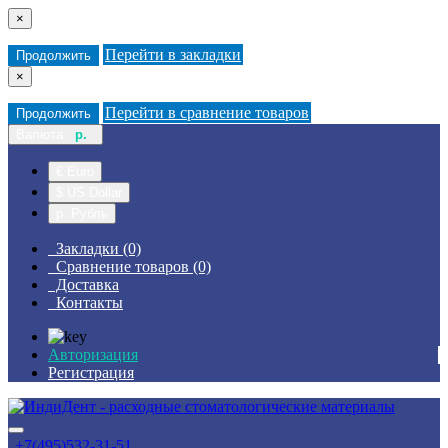
×
Перейти в закладки
Продолжить
×
Перейти в сравнение товаров
Продолжить
Валюта
р.
€ Euro
$ US Dollar
р. Рубль
Закладки (0)
Сравнение товаров (0)
Доставка
Контакты
Авторизация
Регистрация
+7(495)532-31-51