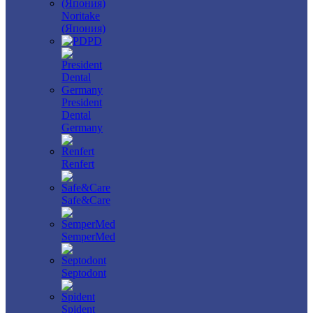
Noritake
(Япония)
PD
President
Dental
Germany
Renfert
Safe&Care
SemperMed
Septodont
Spident