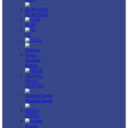
EURONDA
FGM
GC
GS
Heraeus-
Kulzer
HUGE
DENTAL
HumanChemie
ITENA
Ivoclar