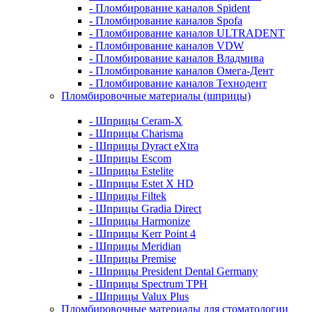
- Пломбирование каналов Spident
- Пломбирование каналов Spofa
- Пломбирование каналов ULTRADENT
- Пломбирование каналов VDW
- Пломбирование каналов Владмива
- Пломбирование каналов Омега-Дент
- Пломбирование каналов Технодент
Пломбировочные материалы (шприцы)
- Шприцы Ceram-X
- Шприцы Charisma
- Шприцы Dyract eXtra
- Шприцы Escom
- Шприцы Estelite
- Шприцы Estet X HD
- Шприцы Filtek
- Шприцы Gradia Direct
- Шприцы Harmonize
- Шприцы Kerr Point 4
- Шприцы Meridian
- Шприцы Premise
- Шприцы President Dental Germany
- Шприцы Spectrum TPH
- Шприцы Valux Plus
Пломбировочные материалы для стоматологии