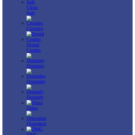
Clean
Safe
Crosstex
Dental
Combo
Dentspay
Dentsplay
Dentsply
Detax
Dispodent
DMG