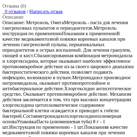
Отзывы (0)
0 отзывов
/
Написать отзыв
Описание
Описание: Метрозоль, ОмегаМетрозоль - паста для лечения
гангренозных пульпитов и периодонтитов.Метрозоль:
инструкция по применениюПоказания к применениюВ
качестве медикаментозной повязки корневых каналов при
лечении гангренозной пульпы, периапикальных
периодонтитов и острых воспалений. Для лечения гранулем,
свищей и кист.Сбалансированная комбинация метронидазола
и хлоргексидина, которые оказывают наиболее эффективное
противомикробное действие из-за своего широкого диапазона
бактериостатического действия, позволяет подавить
инфекцию, возникшую в пульпе.Метронидазол производное
нитроимидазола, оказывает противопротозойное и
антибактериальное действие.Хлоргексидин антисептическое
средство. Оказывает противомикробное действие. Механизм
действия заключается в том, что при высоких концентрациях
хлоргексидина цитоплазматическое содержимое
бактериальной клетки осаждается и приводит к гибели
бактерий.Составметронидазолхлоргексидинполимерная
основаУпаковкаПаста (алюминиевая туба) 8 г - 1
шт.Инструкция по применению - 1 шт.Показанияв качестве
медикаментозной повязки корневых каналов при лечении