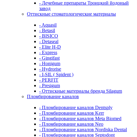
- Лечебные препараты Троицкий йодоный
завод
Оттискные стоматологические материалы
- Aquasil
- Betasil
- BISICO
- Detaseal
- Elite H-D
- Express
- Gingifast
- Honigum
- Hydrorise
- I-SIL ( Spident )
- PERFIT
- Presigum
- Оттискные материалы бренда Silagum
Пломбирование каналов
- Пломбирование каналов Dentsply
- Пломбирование каналов Kerr
- Пломбирование каналов Meta Biomed
- Пломбирование каналов Neo
- Пломбирование каналов Nordiska Dental
- Пломбирование каналов Septodont