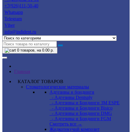
+7(926)111-50-40
Whatsapp
Telegram
Viber
info@indident.ru
0
товаров, на 0.00 р.
Главная
КАТАЛОГ ТОВАРОВ
Стоматологические материалы
Адгезивы и бондинги
- Адгезивы Dentsply
- Адгезивы и Бондинги 3M ESPE
- Адгезивы и Бондинги Bisico
- Адгезивы и Бондинги DMG
- Адгезивы и Бондинги FGM
Смотреть все →
Жидкотекучий композит