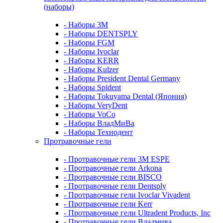
(наборы)
- Наборы 3М
- Наборы DENTSPLY
- Наборы FGM
- Наборы Ivoclar
- Наборы KERR
- Наборы Kulzer
- Наборы President Dental Germany
- Наборы Spident
- Наборы Tokuyama Dental (Япония)
- Наборы VeryDent
- Наборы VoCo
- Наборы ВладМиВа
- Наборы Технодент
Протравочные гели
- Протравочные гели 3М ESPE
- Протравочные гели Arkona
- Протравочные гели BISCO
- Протравочные гели Dentsply
- Протравочные гели Ivoclar Vivadent
- Протравочные гели Kerr
- Протравочные гели Ultradent Products, Inc
- Протравочные гели Владмива