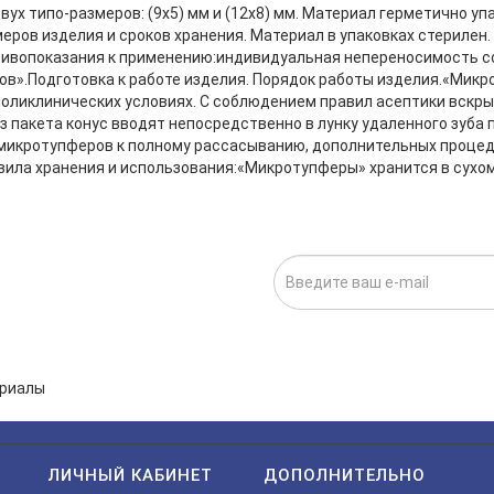
вух типо-размеров: (9x5) мм и (12x8) мм. Материал герметично уп
меров изделия и сроков хранения. Материал в упаковках стериле
ивопоказания к применению:индивидуальная непереносимость с
в».Подготовка к работе изделия. Порядок работы изделия.«Мик
оликлинических условиях. С соблюдением правил асептики вскры
з пакета конус вводят непосредственно в лунку удаленного зуба
микротупферов к полному рассасыванию, дополнительных процед
вила хранения и использования:«Микротупферы» хранится в сухо
ИСКА НА НОВОСТИ:
исаться», я даю cогласие на
обработку персональных данных.
ЛИЧНЫЙ КАБИНЕТ
ДОПОЛНИТЕЛЬНО