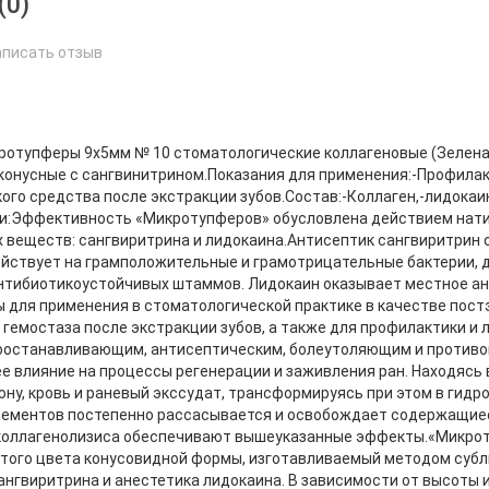
(0)
аписать отзыв
е
ротупферы 9х5мм № 10 стоматологические коллагеновые (Зелен
конусные с сангвинитрином.Показания для применения:-Профилак
ого средства после экстракции зубов.Состав:-Коллаген,-лидокаи
и:Эффективность «Микротупферов» обусловлена действием натив
 веществ: сангвиритрина и лидокаина.Антисептик сангвиритрин
ействует на грамположительные и грамотрицательные бактерии,
нтибиотикоустойчивых штаммов. Лидокаин оказывает местное 
 для применения в стоматологической практике в качестве пост
 гемостаза после экстракции зубов, а также для профилактики 
оостанавливающим, антисептическим, болеутоляющим и противо
 влияние на процессы регенерации и заживления ран. Находясь 
ну, кровь и раневый экссудат, трансформируясь при этом в гид
лементов постепенно рассасывается и освобождает содержащиес
коллагенолизиса обеспечивают вышеуказанные эффекты.«Микрот
того цвета конусовидной формы, изготавливаемый методом субли
ангвиритрина и анестетика лидокаина. В зависимости от высоты