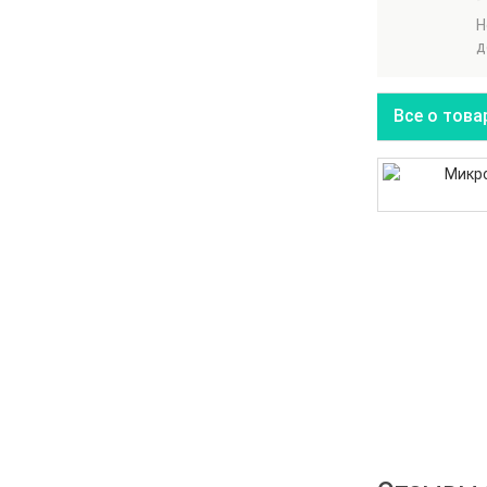
Н
д
Все о това