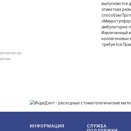
выпускаются д
этикетках раз
способом.Прот
«Микротупферо
амбулаторно-п
Извлеченный и
коллагеновых 
требуется.Пра
ПОДП
Нажимая на кнопку «Подп
ИНФОРМАЦИЯ
СЛУЖБА
ПОДДЕРЖКИ