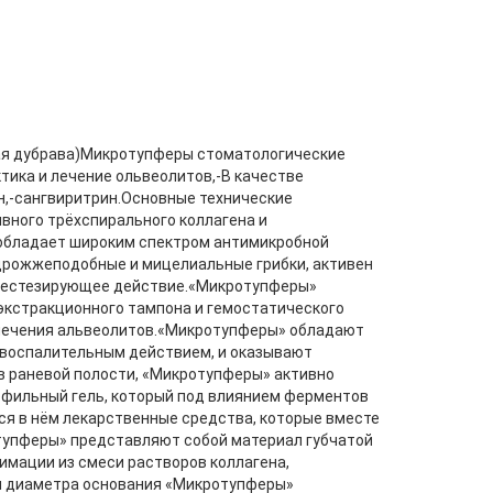
ая дубрава)Микротупферы стоматологические
тика и лечение ольвеолитов,-В качестве
н,-сангвиритрин.Основные технические
ного трёхспирального коллагена и
 обладает широким спектром антимикробной
 дрожжеподобные и мицелиальные грибки, активен
анестезирующее действие.«Микротупферы»
экстракционного тампона и гемостатического
и лечения альвеолитов.«Микротупферы» обладают
воспалительным действием, и оказывают
в раневой полости, «Микротупферы» активно
рофильный гель, который под влиянием ферментов
я в нём лекарственные средства, которые вместе
упферы» представляют собой материал губчатой
мации из смеси растворов коллагена,
 и диаметра основания «Микротупферы»