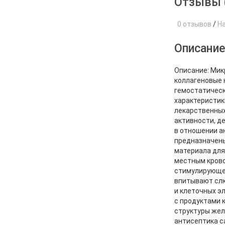
Отзывы 
0 отзывов
/
Н
Описани
Описание: Мик
коллагеновые 
гемостатическ
характеристик
лекарственных
активности, д
в отношении а
предназначены
материала для
местным кров
стимулирующее
впитывают слю
и клеточных э
с продуктами 
структуры жел
антисептика с