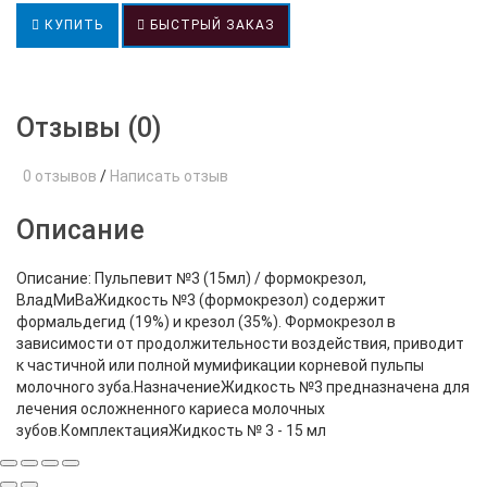
КУПИТЬ
БЫСТРЫЙ ЗАКАЗ
Отзывы (0)
0 отзывов
/
Написать отзыв
Описание
Описание: Пульпевит №3 (15мл) / формокрезол,
ВладМиВаЖидкость №3 (формокрезол) содержит
формальдегид (19%) и крезол (35%). Формокрезол в
зависимости от продолжительности воздействия, приводит
к частичной или полной мумификации корневой пульпы
молочного зуба.НазначениеЖидкость №3 предназначена для
лечения осложненного кариеса молочных
зубов.КомплектацияЖидкость № 3 - 15 мл