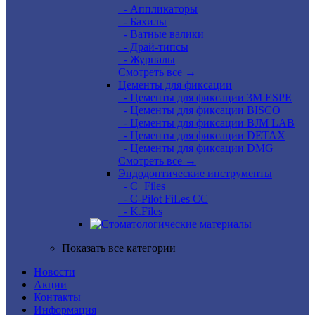
- Аппликаторы
- Бахилы
- Ватные валики
- Драй-типсы
- Журналы
Смотреть все →
Цементы для фиксации
- Цементы для фиксации 3M ESPE
- Цементы для фиксации BISCO
- Цементы для фиксации BJM LAB
- Цементы для фиксации DETAX
- Цементы для фиксации DMG
Смотреть все →
Эндодонтические инструменты
- C+Files
- C-Pilot FiLes CC
- K.Files
Показать все категории
Новости
Акции
Контакты
Информация