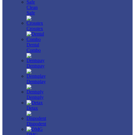
Clean
Safe
Crosstex
Dental
Combo
Dentspay
Dentsplay
Dentsply
Detax
Dispodent
DMG