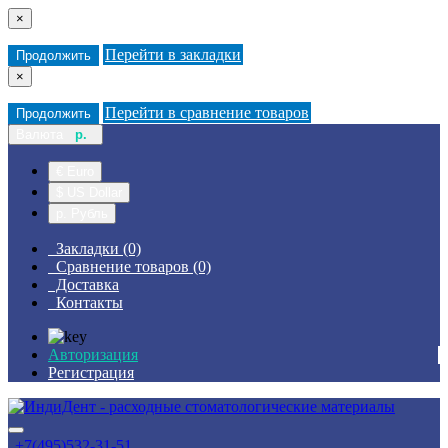
×
Перейти в закладки
Продолжить
×
Перейти в сравнение товаров
Продолжить
Валюта
р.
€ Euro
$ US Dollar
р. Рубль
Закладки (0)
Сравнение товаров (0)
Доставка
Контакты
Авторизация
Регистрация
+7(495)532-31-51