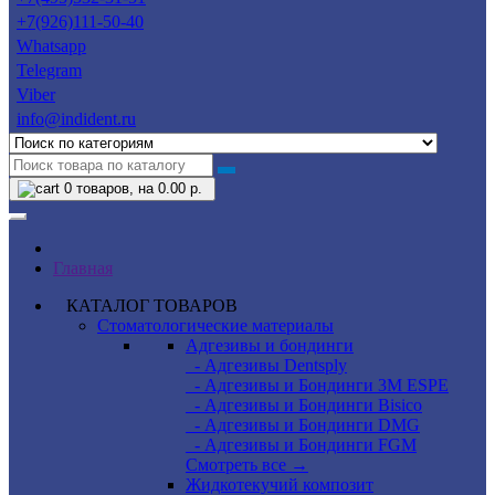
+7(926)111-50-40
Whatsapp
Telegram
Viber
info@indident.ru
0
товаров, на 0.00 р.
Главная
КАТАЛОГ ТОВАРОВ
Стоматологические материалы
Адгезивы и бондинги
- Адгезивы Dentsply
- Адгезивы и Бондинги 3M ESPE
- Адгезивы и Бондинги Bisico
- Адгезивы и Бондинги DMG
- Адгезивы и Бондинги FGM
Смотреть все →
Жидкотекучий композит