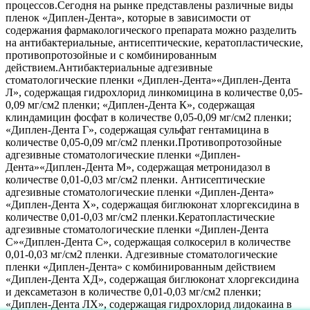
процессов.Сегодня на рынке представлены различные виды
пленок «Диплен-Дента», которые в зависимости от
содержания фармакологического препарата можно разделить
на антибактериальные, антисептические, кератопластические,
противопротозойные и с комбинированным
действием.Антибактериальные адгезивные
стоматологические пленки «Диплен-Дента»«Диплен-Дента
Л», содержащая гидрохлорид линкомицина в количестве 0,05-
0,09 мг/см2 пленки; «Диплен-Дента К», содержащая
клиндамицин фосфат в количестве 0,05-0,09 мг/см2 пленки;
«Диплен-Дента Г», содержащая сульфат гентамицина в
количестве 0,05-0,09 мг/см2 пленки.Противопротозойные
адгезивные стоматологические пленки «Диплен-
Дента»«Диплен-Дента М», содержащая метронидазол в
количестве 0,01-0,03 мг/см2 пленки. Антисептические
адгезивные стоматологические пленки «Диплен-Дента»
«Диплен-Дента X», содержащая биглюконат хлоргексидина в
количестве 0,01-0,03 мг/см2 пленки.Кератопластические
адгезивные стоматологические пленки «Диплен-Дента
С»«Диплен-Дента С», содержащая солкосерил в количестве
0,01-0,03 мг/см2 пленки. Адгезивные стоматологические
пленки «Диплен-Дента» с комбинированным действием
«Диплен-Дента ХД», содержащая биглюконат хлоргексидина
и дексаметазон в количестве 0,01-0,03 мг/см2 пленки;
«Диплен-Дента ЛХ», содержащая гидрохлорид лидокаина в