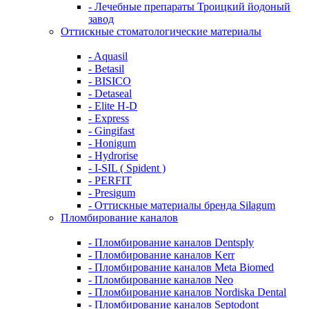
- Лечебные препараты Троицкий йодоный
завод
Оттискные стоматологические материалы
- Aquasil
- Betasil
- BISICO
- Detaseal
- Elite H-D
- Express
- Gingifast
- Honigum
- Hydrorise
- I-SIL ( Spident )
- PERFIT
- Presigum
- Оттискные материалы бренда Silagum
Пломбирование каналов
- Пломбирование каналов Dentsply
- Пломбирование каналов Kerr
- Пломбирование каналов Meta Biomed
- Пломбирование каналов Neo
- Пломбирование каналов Nordiska Dental
- Пломбирование каналов Septodont