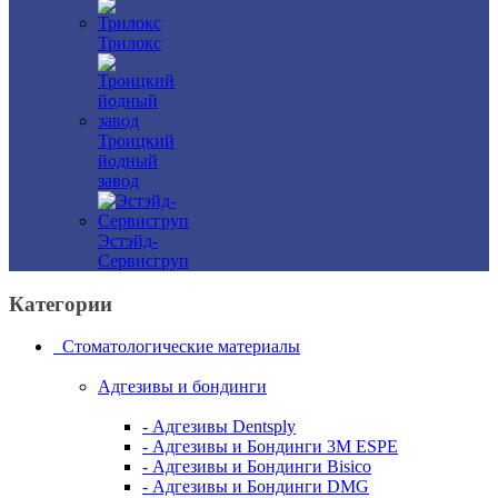
Трилокс
Троицкий
йодный
завод
Эстэйд-
Сервисгруп
Категории
Стоматологические материалы
Адгезивы и бондинги
- Адгезивы Dentsply
- Адгезивы и Бондинги 3M ESPE
- Адгезивы и Бондинги Bisico
- Адгезивы и Бондинги DMG