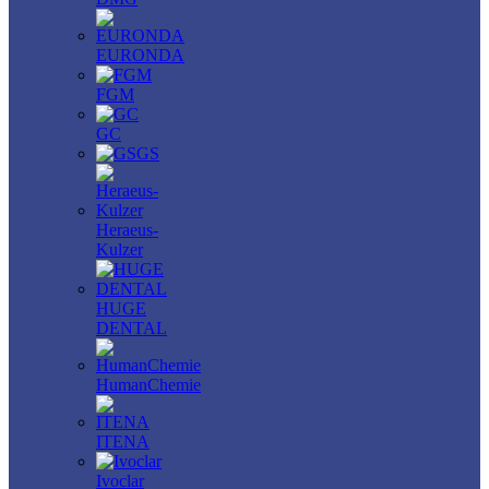
EURONDA
FGM
GC
GS
Heraeus-
Kulzer
HUGE
DENTAL
HumanChemie
ITENA
Ivoclar