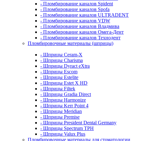
- Пломбирование каналов Spident
- Пломбирование каналов Spofa
- Пломбирование каналов ULTRADENT
- Пломбирование каналов VDW
- Пломбирование каналов Владмива
- Пломбирование каналов Омега-Дент
- Пломбирование каналов Технодент
Пломбировочные материалы (шприцы)
- Шприцы Ceram-X
- Шприцы Charisma
- Шприцы Dyract eXtra
- Шприцы Escom
- Шприцы Estelite
- Шприцы Estet X HD
- Шприцы Filtek
- Шприцы Gradia Direct
- Шприцы Harmonize
- Шприцы Kerr Point 4
- Шприцы Meridian
- Шприцы Premise
- Шприцы President Dental Germany
- Шприцы Spectrum TPH
- Шприцы Valux Plus
Пломбировочные материалы для стоматологии