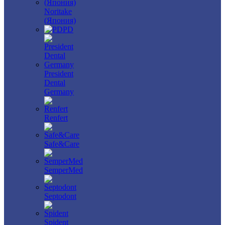
Noritake
(Япония)
PD
President
Dental
Germany
Renfert
Safe&Care
SemperMed
Septodont
Spident