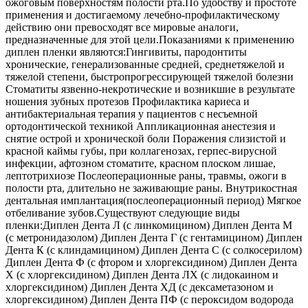
ожоговым поверхностям полости рта.По удобству и простоте
применения и достигаемому лечебно-профилактическому
действию они превосходят все мировые аналоги,
предназначенные для этой цели.Показаниями к применению
диплен пленки являются:Гингивиты, пародонтиты
хронические, генерализованные средней, среднетяжелой и
тяжелой степени, быстропрогрессирующей тяжелой болезни
Стоматиты язвенно-некротические и возникшие в результате
ношения зубных протезов Профилактика кариеса и
антибактериальная терапия у пациентов с несъемной
ортодонтической техникой Аппликационная анестезия и
снятие острой и хронической боли Поражения слизистой и
красной каймы губы, при коллагенозах, герпес-вирусной
инфекции, афтозном стоматите, красном плоском лишае,
лептотрихиозе Послеоперационные раны, травмы, ожоги в
полости рта, длительно не заживающие раны. Внутрикостная
дентальная имплантация(послеоперационный период) Мягкое
отбеливание зубов.Существуют следующие виды
пленки:Диплен Дента Л (с линкомицином) Диплен Дента М
(с метронидазолом) Диплен Дента Г (с гентамицином) Диплен
Дента К (с клиндамицином) Диплен Дента С (с солкосерилом)
Диплен Дента Ф (с фтором и хлоргексидином) Диплен Дента
Х (с хлоргексидином) Диплен Дента ЛХ (с лидокаином и
хлоргексидином) Диплен Дента ХД (с дексаметазоном и
хлоргексидином) Диплен Дента ПФ (с пероксидом водорода