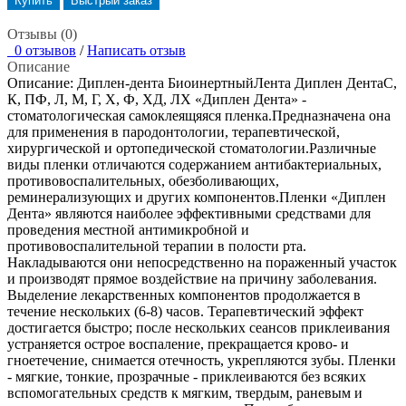
Купить
Быстрый заказ
Отзывы (0)
0 отзывов
/
Написать отзыв
Описание
Описание: Диплен-дента БиоинертныйЛента Диплен ДентаС,
К, ПФ, Л, М, Г, Х, Ф, ХД, ЛХ «Диплен Дента» -
стоматологическая самоклеящяяся пленка.Предназначена она
для применения в пародонтологии, терапевтической,
хирургической и ортопедической стоматологии.Различные
виды пленки отличаются содержанием антибактериальных,
противовоспалительных, обезболивающих,
реминерализующих и других компонентов.Пленки «Диплен
Дента» являются наиболее эффективными средствами для
проведения местной антимикробной и
противовоспалительной терапии в полости рта.
Накладываются они непосредственно на пораженный участок
и производят прямое воздействие на причину заболевания.
Выделение лекарственных компонентов продолжается в
течение нескольких (6-8) часов. Терапевтический эффект
достигается быстро; после нескольких сеансов приклеивания
устраняется острое воспаление, прекращается крово- и
гноетечение, снимается отечность, укрепляются зубы. Пленки
- мягкие, тонкие, прозрачные - приклеиваются без всяких
вспомогательных средств к мягким, твердым, раневым и