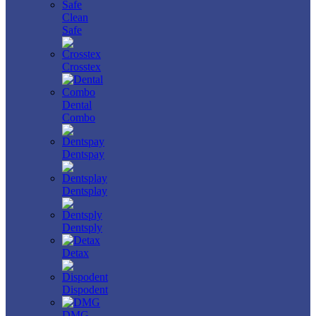
Clean
Safe
Crosstex
Dental
Combo
Dentspay
Dentsplay
Dentsply
Detax
Dispodent
DMG