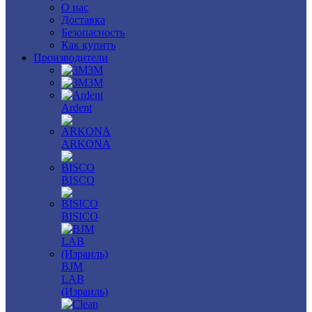
О нас
Доставка
Безопасность
Как купить
Производители
3M
3М
Ardent
ARKONA
BISCO
BISICO
BJM
LAB
(Израиль)