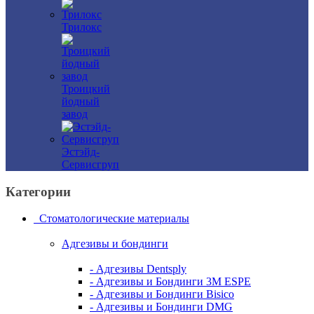
Трилокс
Троицкий
йодный
завод
Эстэйд-
Сервисгруп
Категории
Стоматологические материалы
Адгезивы и бондинги
- Адгезивы Dentsply
- Адгезивы и Бондинги 3M ESPE
- Адгезивы и Бондинги Bisico
- Адгезивы и Бондинги DMG