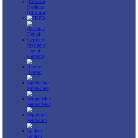
Noritake
(Япония)
PD
President
Dental
Germany
Renfert
Safe&Care
SemperMed
Septodont
Spident