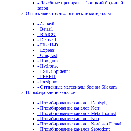
- Лечебные препараты Троицкий йодоный
завод
Оттискные стоматологические материалы
- Aquasil
- Betasil
- BISICO
- Detaseal
- Elite H-D
- Express
- Gingifast
- Honigum
- Hydrorise
- I-SIL ( Spident )
- PERFIT
- Presigum
- Оттискные материалы бренда Silagum
Пломбирование каналов
- Пломбирование каналов Dentsply
- Пломбирование каналов Kerr
- Пломбирование каналов Meta Biomed
- Пломбирование каналов Neo
- Пломбирование каналов Nordiska Dental
- Пломбирование каналов Septodont