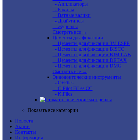
- Аппликаторы
- Бахилы
- Ватные валики
- Драй-типсы
- Журналы
Смотреть все →
Цементы для фиксации
- Цементы для фиксации 3M ESPE
- Цементы для фиксации BISCO
- Цементы для фиксации BJM LAB
- Цементы для фиксации DETAX
- Цементы для фиксации DMG
Смотреть все →
Эндодонтические инструменты
- C+Files
- C-Pilot FiLes CC
- K.Files
Показать все категории
Новости
Акции
Контакты
Информация