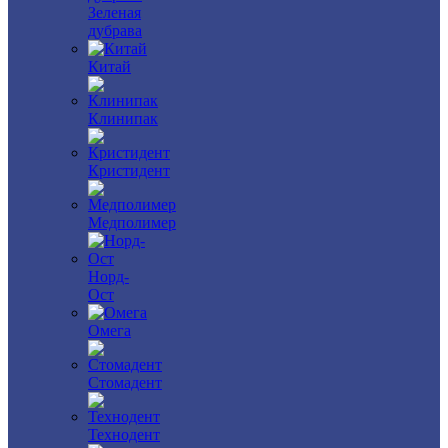
Зеленая
дубрава
Китай
Клинипак
Кристидент
Медполимер
Норд-
Ост
Омега
Стомадент
Технодент