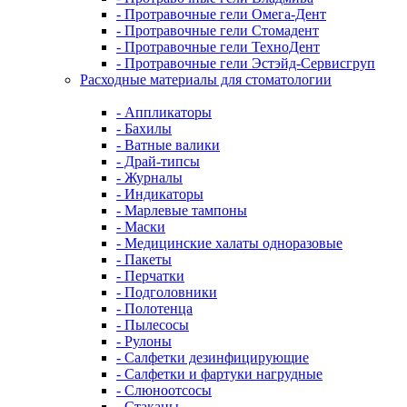
- Протравочные гели Омега-Дент
- Протравочные гели Стомадент
- Протравочные гели ТехноДент
- Протравочные гели Эстэйд-Сервисгруп
Расходные материалы для стоматологии
- Аппликаторы
- Бахилы
- Ватные валики
- Драй-типсы
- Журналы
- Индикаторы
- Марлевые тампоны
- Маски
- Медицинские халаты одноразовые
- Пакеты
- Перчатки
- Подголовники
- Полотенца
- Пылесосы
- Рулоны
- Салфетки дезинфицирующие
- Салфетки и фартуки нагрудные
- Слюноотсосы
- Стаканы