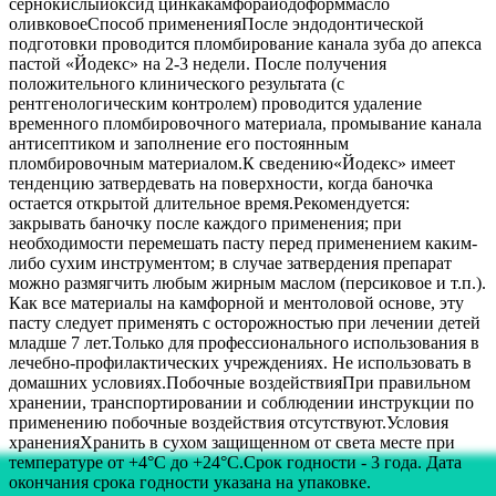
сернокислыйоксид цинкакамфорайодоформмасло
оливковоеСпособ примененияПосле эндодонтической
подготовки проводится пломбирование канала зуба до апекса
пастой «Йодекс» на 2-3 недели. После получения
положительного клинического результата (с
рентгенологическим контролем) проводится удаление
временного пломбировочного материала, промывание канала
антисептиком и заполнение его постоянным
пломбировочным материалом.К сведению«Йодекс» имеет
тенденцию затвердевать на поверхности, когда баночка
остается открытой длительное время.Рекомендуется:
закрывать баночку после каждого применения; при
необходимости перемешать пасту перед применением каким-
либо сухим инструментом; в случае затвердения препарат
можно размягчить любым жирным маслом (персиковое и т.п.).
Как все материалы на камфорной и ментоловой основе, эту
пасту следует применять с осторожностью при лечении детей
младше 7 лет.Только для профессионального использования в
лечебно-профилактических учреждениях. Не использовать в
домашних условиях.Побочные воздействияПри правильном
хранении, транспортировании и соблюдении инструкции по
применению побочные воздействия отсутствуют.Условия
храненияХранить в сухом защищенном от света месте при
температуре от +4°С до +24°С.Срок годности - 3 года. Дата
окончания срока годности указана на упаковке.