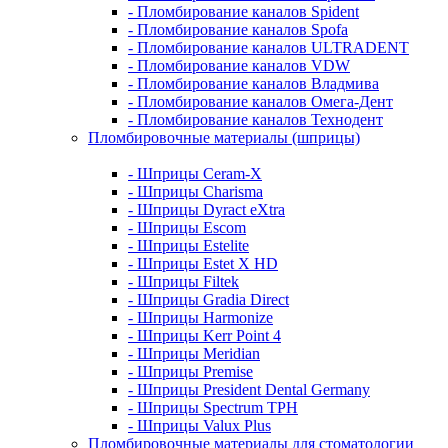
- Пломбирование каналов Spident
- Пломбирование каналов Spofa
- Пломбирование каналов ULTRADENT
- Пломбирование каналов VDW
- Пломбирование каналов Владмива
- Пломбирование каналов Омега-Дент
- Пломбирование каналов Технодент
Пломбировочные материалы (шприцы)
- Шприцы Ceram-X
- Шприцы Charisma
- Шприцы Dyract eXtra
- Шприцы Escom
- Шприцы Estelite
- Шприцы Estet X HD
- Шприцы Filtek
- Шприцы Gradia Direct
- Шприцы Harmonize
- Шприцы Kerr Point 4
- Шприцы Meridian
- Шприцы Premise
- Шприцы President Dental Germany
- Шприцы Spectrum TPH
- Шприцы Valux Plus
Пломбировочные материалы для стоматологии