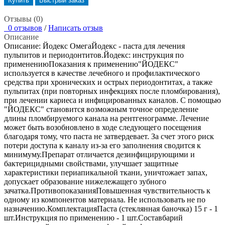
Купить
Быстрый заказ
Отзывы (0)
0 отзывов
/
Написать отзыв
Описание
Описание: Йодекс ОмегаЙодекс - паста для лечения
пульпитов и периодонтитов.Йодекс: инструкция по
применениюПоказания к применению"ЙОДЕКС"
используется в качестве лечебного и профилактического
средства при хронических и острых периодонтитах, а также
пульпитах (при повторных инфекциях после пломбирования),
при лечении кариеса и инфицированных каналов. С помощью
"ЙОДЕКС" становится возможным точное определение
длины пломбируемого канала на рентгенограмме. Лечение
может быть возобновлено в ходе следующего посещения
благодаря тому, что паста не затвердевает. За счет этого риск
потери доступа к каналу из-за его заполнения сводится к
минимуму.Препарат отличается дезинфицирующими и
бактерицидными свойствами, улучшает защитные
характеристики периапикальной ткани, уничтожает запах,
допускает образование нижележащего зубного
зачатка.ПротивопоказанияПовышенная чувствительность к
одному из компонентов материала. Не использовать не по
назначению.КомплектацияПаста (стеклянная баночка) 15 г - 1
шт.Инструкция по применению - 1 шт.Составбарий