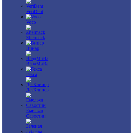
VeriDent
Voco
Zhermack
Винар
ВладМиВа
Гекса
ДезКлинер
Емельян
Савостин