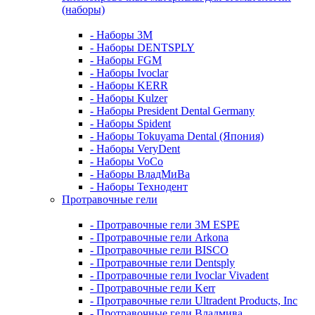
(наборы)
- Наборы 3М
- Наборы DENTSPLY
- Наборы FGM
- Наборы Ivoclar
- Наборы KERR
- Наборы Kulzer
- Наборы President Dental Germany
- Наборы Spident
- Наборы Tokuyama Dental (Япония)
- Наборы VeryDent
- Наборы VoCo
- Наборы ВладМиВа
- Наборы Технодент
Протравочные гели
- Протравочные гели 3М ESPE
- Протравочные гели Arkona
- Протравочные гели BISCO
- Протравочные гели Dentsply
- Протравочные гели Ivoclar Vivadent
- Протравочные гели Kerr
- Протравочные гели Ultradent Products, Inc
- Протравочные гели Владмива