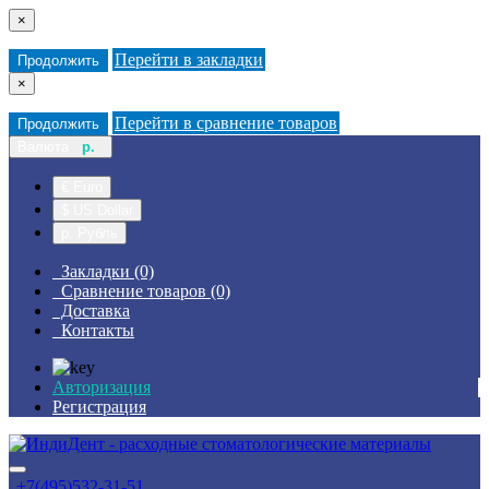
×
Перейти в закладки
Продолжить
×
Перейти в сравнение товаров
Продолжить
Валюта
р.
€ Euro
$ US Dollar
р. Рубль
Закладки (0)
Сравнение товаров (0)
Доставка
Контакты
Авторизация
Регистрация
+7(495)532-31-51