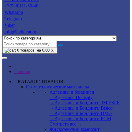
+7(926)111-50-40
Whatsapp
Telegram
Viber
info@indident.ru
0
товаров, на 0.00 р.
Главная
КАТАЛОГ ТОВАРОВ
Стоматологические материалы
Адгезивы и бондинги
- Адгезивы Dentsply
- Адгезивы и Бондинги 3M ESPE
- Адгезивы и Бондинги Bisico
- Адгезивы и Бондинги DMG
- Адгезивы и Бондинги FGM
Смотреть все →
Жидкотекучий композит