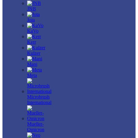
JNB
Jota
KaVo
Kerr
Kulzer
Mani
Meta
Microbrush
International
Mueller-
Omicron