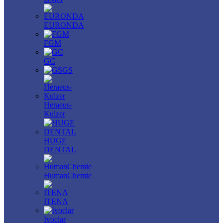
EURONDA
FGM
GC
GS
Heraeus-
Kulzer
HUGE
DENTAL
HumanChemie
ITENA
Ivoclar